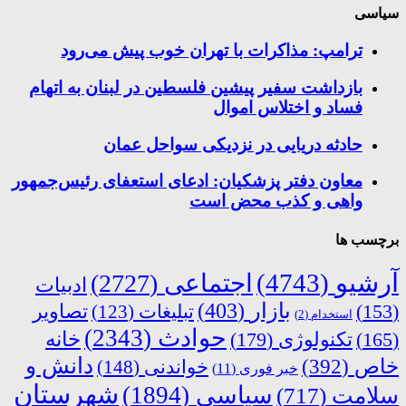
سیاسی
ترامپ: مذاکرات با تهران خوب پیش می‌رود
بازداشت سفیر پیشین فلسطین در لبنان به اتهام
فساد و اختلاس اموال
حادثه دریایی در نزدیکی سواحل عمان
معاون دفتر پزشکیان: ادعای استعفای رئیس‌جمهور
واهی و کذب محض است
برچسب ها
آرشیو
(4743)
اجتماعی
(2727)
ادبیات
بازار
(403)
(153)
تبلیغات
(123)
تصاویر
استخدام
(2)
حوادث
(2343)
خانه
(165)
تکنولوژی
(179)
دانش و
خاص
(392)
خواندنی
(148)
خبر فوری
(11)
شهرستان
سیاسی
(1894)
سلامت
(717)