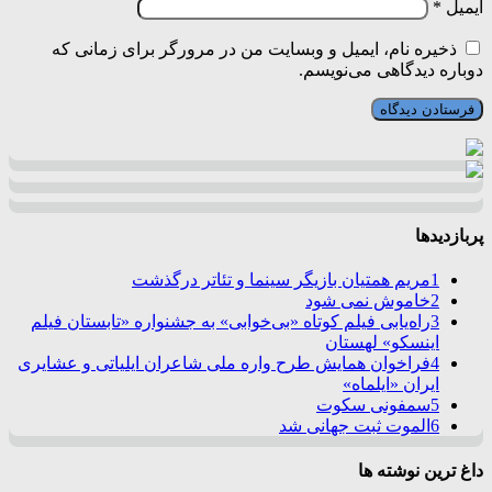
ایمیل
*
ذخیره نام، ایمیل و وبسایت من در مرورگر برای زمانی که
دوباره دیدگاهی می‌نویسم.
پربازدیدها
1
مریم همتیان بازیگر سینما و تئاتر درگذشت
2
خاموش نمی شود
3
راه‌یابی فیلم کوتاه «بی‌خوابی» به جشنواره «تابستان فیلم
اینسکو» لهستان
4
فراخوان همایش طرح واره ملی شاعران ایلیاتی و عشایری
ایران «ایلماه»
5
سمفونی سکوت
6
الموت ثبت جهانی شد
داغ ترین نوشته ها