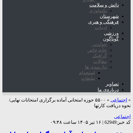
دانش و سلامت
تکنولوژی
شهرستان
فرهنگی و هنری
ادبیات
ورزشی
گوناگون
خواندنی
خانه خاص
گرافیک
مقالات
نیازمندی ها
استخدام
تبلیغات
تصاویر
درباره‌ی ما
»
اجتماعی
»
۵۵۰۰ حوزه امتحانی آماده برگزاری امتحانات نهایی/
نحوه دریافت کارتها
اجتماعی
کد خبر:62949 | ۱۶ تیر ۱۴۰۵ ساعت ۰۹:۴۸