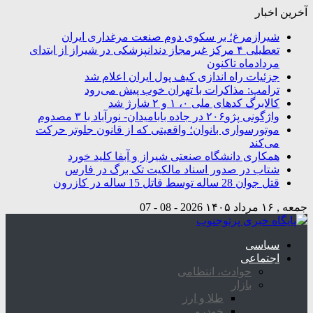
آخرین اخبار
شیرازمرغ؛ بر سکوی دوم صنعت مرغداری ایران
تعطیلی ۴ مرکز غیرمجاز دندانپزشکی در شیراز از ابتدای
مردادماه تاکنون
جزئیات راه اندازی کیف پول ایران اعلام شد
ترامپ: مذاکرات با تهران خوب پیش می‌رود
کالابرگ کدهای ملی ۰، ۱ و ۲ شارژ شد
واژگونی پژو۲۰۶ در جاده بابامیدان- نورآباد با ۳ مصدوم
موتورسواری بانوان؛ واقعیتی که از قانون جلوتر حرکت
می‌کند
همکاری دانشگاه صنعتی شیراز و آبفا کلید خورد
شتاب در صدور اسناد مالکیت تک برگ در فارس
قتل جوان 28 ساله توسط قاتل 15 ساله در کازرون
جمعه , ۱۶ مرداد ۱۴۰۵
2026 - 08 - 07
سیاسی
اجتماعی
حوادث، انتظامی
بازار
طلا و ارز
خودرو