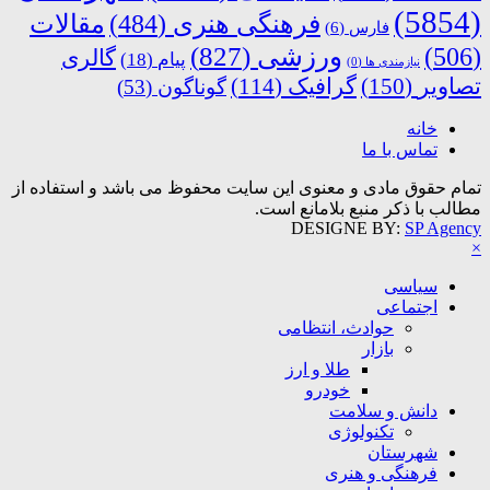
(5854)
فرهنگی هنری
(484)
مقالات
فارس
(6)
ورزشی
(827)
(506)
گالری
پیام
(18)
نیازمندی ها
(0)
تصاویر
(150)
گرافیک
(114)
گوناگون
(53)
خانه
تماس با ما
تمام حقوق مادی و معنوی این سایت محفوظ می باشد و استفاده از
مطالب با ذکر منبع بلامانع است.
DESIGNE BY:
SP Agency
×
سیاسی
اجتماعی
حوادث، انتظامی
بازار
طلا و ارز
خودرو
دانش و سلامت
تکنولوژی
شهرستان
فرهنگی و هنری