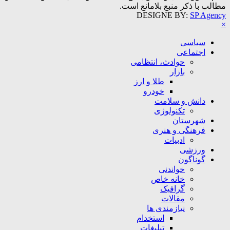
مطالب با ذکر منبع بلامانع است.
DESIGNE BY:
SP Agency
×
سیاسی
اجتماعی
حوادث، انتظامی
بازار
طلا و ارز
خودرو
دانش و سلامت
تکنولوژی
شهرستان
فرهنگی و هنری
ادبیات
ورزشی
گوناگون
خواندنی
خانه خاص
گرافیک
مقالات
نیازمندی ها
استخدام
تبلیغات