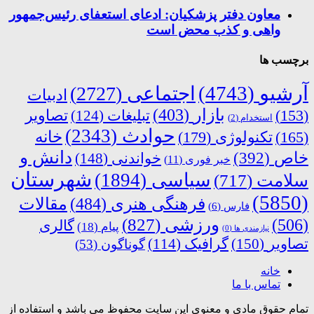
معاون دفتر پزشکیان: ادعای استعفای رئیس‌جمهور
واهی و کذب محض است
برچسب ها
آرشیو
(4743)
اجتماعی
(2727)
ادبیات
بازار
(403)
(153)
تبلیغات
(124)
تصاویر
استخدام
(2)
حوادث
(2343)
خانه
(165)
تکنولوژی
(179)
دانش و
خاص
(392)
خواندنی
(148)
خبر فوری
(11)
شهرستان
سیاسی
(1894)
سلامت
(717)
(5850)
فرهنگی هنری
(484)
مقالات
فارس
(6)
ورزشی
(827)
(506)
گالری
پیام
(18)
نیازمندی ها
(0)
تصاویر
(150)
گرافیک
(114)
گوناگون
(53)
خانه
تماس با ما
تمام حقوق مادی و معنوی این سایت محفوظ می باشد و استفاده از