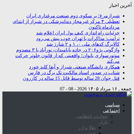
آخرین اخبار
شیرازمرغ؛ بر سکوی دوم صنعت مرغداری ایران
تعطیلی ۴ مرکز غیرمجاز دندانپزشکی در شیراز از ابتدای
مردادماه تاکنون
جزئیات راه اندازی کیف پول ایران اعلام شد
ترامپ: مذاکرات با تهران خوب پیش می‌رود
کالابرگ کدهای ملی ۰، ۱ و ۲ شارژ شد
واژگونی پژو۲۰۶ در جاده بابامیدان- نورآباد با ۳ مصدوم
موتورسواری بانوان؛ واقعیتی که از قانون جلوتر حرکت
می‌کند
همکاری دانشگاه صنعتی شیراز و آبفا کلید خورد
شتاب در صدور اسناد مالکیت تک برگ در فارس
قتل جوان 28 ساله توسط قاتل 15 ساله در کازرون
جمعه , ۱۶ مرداد ۱۴۰۵
2026 - 08 - 07
سیاسی
اجتماعی
حوادث، انتظامی
بازار
طلا و ارز
خودرو