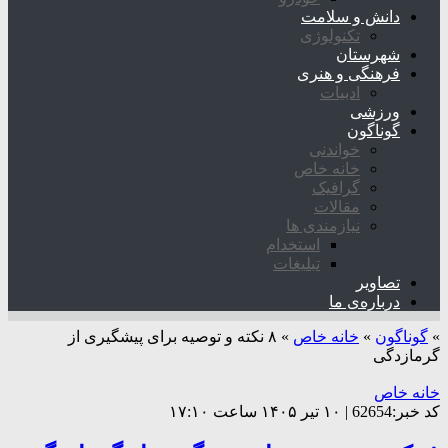
دانش و سلامت
تکنولوژی
شهرستان
فرهنگی و هنری
ادبیات
ورزشی
گوناگون
خواندنی
خانه خاص
گرافیک
مقالات
نیازمندی ها
استخدام
تبلیغات
تصاویر
درباره‌ی ما
»
گوناگون
»
خانه خاص
»
۸ نکته و توصیه برای پیشگیری از
گرمازدگی
خانه خاص
کد خبر:62654 | ۱۰ تیر ۱۴۰۵ ساعت ۱۷:۱۰