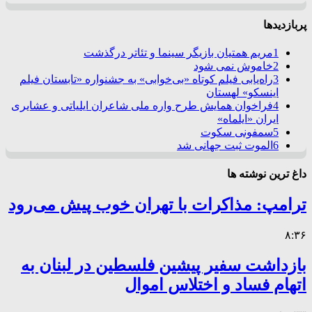
پربازدیدها
1
مریم همتیان بازیگر سینما و تئاتر درگذشت
2
خاموش نمی شود
3
راه‌یابی فیلم کوتاه «بی‌خوابی» به جشنواره «تابستان فیلم
اینسکو» لهستان
4
فراخوان همایش طرح واره ملی شاعران ایلیاتی و عشایری
ایران «ایلماه»
5
سمفونی سکوت
6
الموت ثبت جهانی شد
داغ ترین نوشته ها
ترامپ: مذاکرات با تهران خوب پیش می‌رود
۸:۳۶
بازداشت سفیر پیشین فلسطین در لبنان به
اتهام فساد و اختلاس اموال