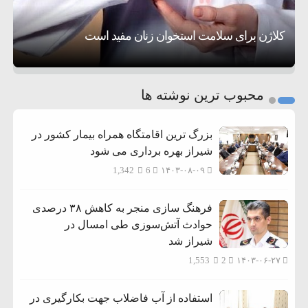
تحسین کارگردان «جنگ و صلح» از سینمای ایران؛ روایتی از
۶:۲۱
نظامی علیه ایران است
موافقت ترامپ با لغو حمله به ایران
عشق عمیق به مردم
کمک خورشید به رفع ناترازی برق
کلاژن برای سلامت استخوان زنان مفید است
1
2
محبوب ترین نوشته ها
3
بزرگ ترین اقامتگاه همراه بیمار کشور در
شیراز بهره برداری می شود
1,342
6
۱۴۰۳-۰۸-۰۹
فرهنگ سازی منجر به کاهش ۳۸ درصدی
حوادث آتش‌سوزی طی امسال در
شیراز شد
1,553
2
۱۴۰۳-۰۶-۲۷
استفاده از آب فاضلاب جهت بکارگیری در