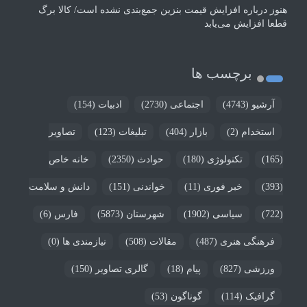
هنوز درباره افزایش قیمت بنزین جمع‌بندی نشده است/ کالا برگ
قطعا افزایش می‌یابد
برچسب ها
آرشیو
(4743)
اجتماعی
(2730)
ادبیات
(154)
استخدام
(2)
بازار
(404)
تبلیغات
(123)
تصاویر
(165)
تکنولوژی
(180)
حوادث
(2350)
خانه خاص
(393)
خبر فوری
(11)
خواندنی
(151)
دانش و سلامت
(722)
سیاسی
(1902)
شهرستان
(5873)
فارس
(6)
فرهنگی هنری
(487)
مقالات
(508)
نیازمندی ها
(0)
ورزشی
(827)
پیام
(18)
گالری تصاویر
(150)
گرافیک
(114)
گوناگون
(53)