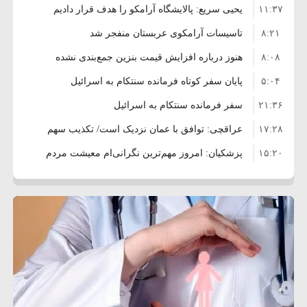
۱۱:۳۷
شوراها
یحیی سریع: پالایشگاه آرامکو را هدف قرار دادیم
۸:۲۱
تاسیسات آرامکوی عربستان منفجر شد
۸:۰۸
هنوز درباره افزایش قیمت بنزین جمع‌بندی نشده
۵:۰۴
است/ کالا برگ قطعا افزایش می‌یابد
پایان سفر کوتاه فرمانده سنتکام به اسرائیل
۲۱:۳۶
سفر فرمانده سنتکام به اسرائیل
۱۷:۲۸
عراقچی: توافق با عمان نزدیک است/ تکذیب سهم
۱۵:۲۰
۱۱ درصدی ایران از خزر
پزشکیان: امروز مهم‌ترین نگرانی‌ام معیشت مردم
۸:۳۶
است
ترامپ: مذاکرات با تهران خوب پیش می‌رود
۱۰:۳۳
بازداشت سفیر پیشین فلسطین در لبنان به اتهام
۵:۱۷
فساد و اختلاس اموال
حادثه دریایی در نزدیکی سواحل عمان
۴:۴۱
معاون دفتر پزشکیان: ادعای استعفای رئیس‌جمهور
۲۰:۳۹
واهی و کذب محض است
زمان و تاریخ مذاکرات آمریکا و ایران هنوز نهایی
۶:۵۰
نشده است
وزیر جنگ آمریکا: ماشین جنگی ما آماده حمله