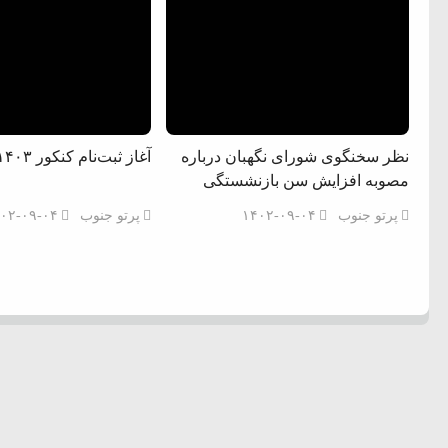
نظر سخنگوی شورای نگهبان درباره
آغاز ثبت‌نام کنکور ۱۴۰۳ از فردا
م فساد و اختلاس اموال
مصوبه افزایش سن بازنشستگی
پرتو جنوب
۱۴۰۲-۰۹-۰۴
پرتو جنوب
۰۲-۰۹-۰۴
جمهور واهی و کذب محض است
ایی نشده است
نظامی علیه ایران است
هی با آمریکا
به دیوانگی آمریکا داریم