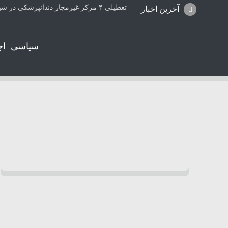
تعطیلی ۴ مرکز غیرمجاز دندانپزشکی در شیراز از ابتدای مردادماه تاکنون
آخرین اخبار
سیاسی
اج