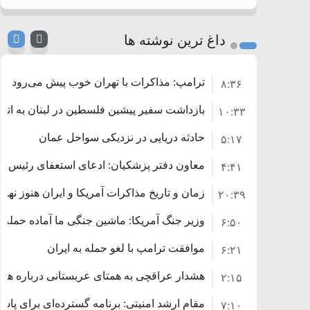
داغ ترین نوشته ها
ترامپ: مذاکرات با تهران خوب پیش می‌رود
۸:۳۶
بازداشت سفیر پیشین فلسطین در لبنان به اتها
۱۰:۳۳
حادثه دریایی در نزدیکی سواحل عمان
۵:۱۷
معاون دفتر پزشکیان: ادعای استعفای رئیس‌
۴:۴۱
زمان و تاریخ مذاکرات آمریکا و ایران هنوز نه
۲۰:۳۹
وزیر جنگ آمریکا: ماشین جنگی ما آماده حمله 
۶:۵۰
موافقت ترامپ با لغو حمله به ایران
۶:۲۱
هشدار عراقچی به همتای عربستانی درباره همرا
۲:۱۵
مقام ارشد امنیتی: برنامه گسترده‌ای برای پاسخ 
۷:۱۰