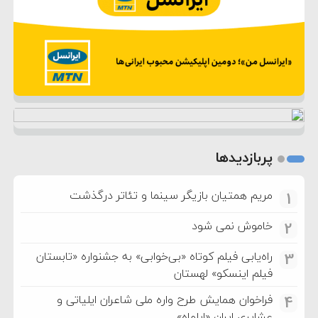
پربازدیدها
مریم همتیان بازیگر سینما و تئاتر درگذشت
1
خاموش نمی شود
2
راه‌یابی فیلم کوتاه «بی‌خوابی» به جشنواره «تابستان
3
فیلم اینسکو» لهستان
فراخوان همایش طرح واره ملی شاعران ایلیاتی و
4
عشایری ایران «ایلماه»