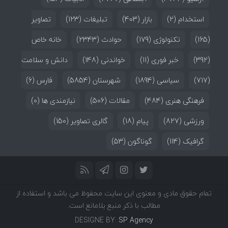
استخدام
(2)
بازار
(403)
تبلیغات
(123)
تصاویر
(165)
تکنولوژی
(179)
حوادث
(2343)
خانه خاص
(392)
خبر فوری
(11)
خواندنی
(148)
دانش و سلامت
(717)
سیاسی
(1894)
شهرستان
(5854)
فارس
(6)
فرهنگی هنری
(484)
مقالات
(506)
نیازمندی ها
(0)
ورزشی
(827)
پیام
(18)
گالری تصاویر
(150)
گرافیک
(114)
گوناگون
(53)
تمام حقوق مادی و معنوی این سایت محفوظ می باشد و استفاده از
مطالب با ذکر منبع بلامانع است.
DESIGNE BY:
SP Agency