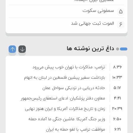
سمفونی سکوت
5
الموت ثبت جهانی شد
6
داغ ترین نوشته ها
۸:۳۶
ترامپ: مذاکرات با تهران خوب پیش می‌رود
۱۰:۳۳
بازداشت سفیر پیشین فلسطین در لبنان به اتهام
۵:۱۷
فساد و اختلاس اموال
حادثه دریایی در نزدیکی سواحل عمان
۴:۴۱
معاون دفتر پزشکیان: ادعای استعفای رئیس‌جمهور
۲۰:۳۹
واهی و کذب محض است
زمان و تاریخ مذاکرات آمریکا و ایران هنوز نهایی
۶:۵۰
نشده است
وزیر جنگ آمریکا: ماشین جنگی ما آماده حمله
۶:۲۱
نظامی علیه ایران است
موافقت ترامپ با لغو حمله به ایران