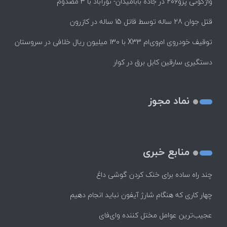
واژگونی پژو۲۰۶ در جاده بابامیدان- نورآباد با ۳ مصدوم
قتل جوان 28 ساله توسط قاتل 15 ساله در کازرون
توقیف خودروی ام‌وی‌ام X33 با ۱۳۰ میلیون ریال خلافی در سروستان
دستگیری سارقین کابل برق در کوار
نماد مجوز
منابع خبری
چند راه‌ ساده برای خنک کردن گوشی داغ
چهار کاری که هنگام شارژ آیفون نباید انجام دهیم
عجیب‌ترین عوامل مختل کننده وای‌فای