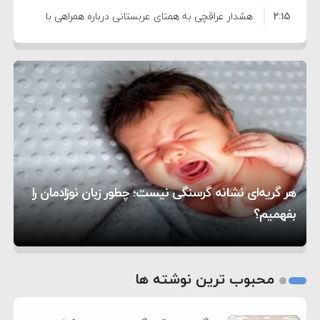
۲:۱۵
هشدار عراقچی به همتای عربستانی درباره همراهی با
۷:۱۰
آمریکا
مقام ارشد امنیتی: برنامه گسترده‌ای برای پاسخ به
۵:۴۵
دیوانگی آمریکا داریم
ترامپ دستور حملات جدید علیه ایران را صادر کرد
۱۲:۵۹
سپاه: دو نفتکش متخلف مورد اصابت قرار گرفته و
۸:۵۷
متوقف شدند
ترامپ مدعی توافق تاریخی برای خلع سلاح کامل
۱۶:۱۹
حماس شد
اعتراض عراقچی به همتای بلغارستانی به دلیل کمک
۱۰:۱۵
به آمریکا در حملات به ایران
کشورهایی که به متجاوزان کمک می کنند پاسخ
هر گریه‌ای نشانه گرسنگی نیست؛ چطور زبان نوزادمان را
۶:۰۵
سختی خواهند گرفت
سنتکام پایان تجاوز جدید به ایران را اعلام کرد
بفهمیم؟
روی دیگر زندگی
تغذیه پدر می‌تواند بر سلامت نوزاد تأثیر بگذارد
1
2
محبوب ترین نوشته ها
3