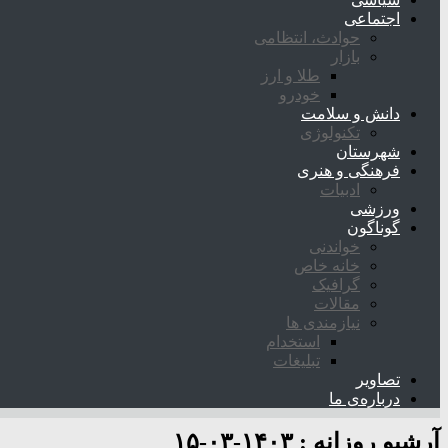
اجتماعی
حوادث، انتظامی
بازار
طلا و ارز
خودرو
دانش و سلامت
تکنولوژی
شهرستان
فرهنگی و هنری
ادبیات
ورزشی
گوناگون
خواندنی
خانه خاص
گرافیک
مقالات
نیازمندی ها
استخدام
تبلیغات
تصاویر
درباره‌ی ما
آرشیو روزانه :
۱۴۰۳-۰۳-۱۵