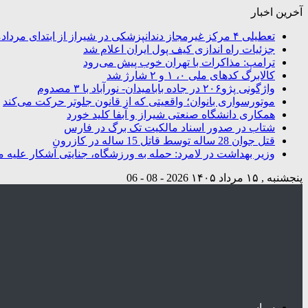
آخرین اخبار
تعطیلی ۴ مرکز غیرمجاز دندانپزشکی در شیراز از ابتدای مردادماه تاکنون
جزئیات راه اندازی کیف پول ایران اعلام شد
ترامپ: مذاکرات با تهران خوب پیش می‌رود
کالابرگ کدهای ملی ۰، ۱ و ۲ شارژ شد
واژگونی پژو۲۰۶ در جاده بابامیدان- نورآباد با ۳ مصدوم
موتورسواری بانوان؛ واقعیتی که از قانون جلوتر حرکت می‌کند
همکاری دانشگاه صنعتی شیراز و آبفا کلید خورد
شتاب در صدور اسناد مالکیت تک برگ در فارس
قتل جوان 28 ساله توسط قاتل 15 ساله در کازرون
وزیر بهداشت در لامرد: حمله به ورزشگاه، جنایتی آشکار علیه م
پنجشنبه , ۱۵ مرداد ۱۴۰۵
2026 - 08 - 06
سیاسی