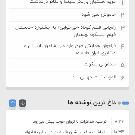
مریم همتیان بازیگر سینما و تئاتر درگذشت
1
خاموش نمی شود
2
راه‌یابی فیلم کوتاه «بی‌خوابی» به جشنواره «تابستان
3
فیلم اینسکو» لهستان
فراخوان همایش طرح واره ملی شاعران ایلیاتی و
4
عشایری ایران «ایلماه»
سمفونی سکوت
5
الموت ثبت جهانی شد
6
داغ ترین نوشته ها
۸:۳۶
ترامپ: مذاکرات با تهران خوب پیش می‌رود
۱۰:۳۳
بازداشت سفیر پیشین فلسطین در لبنان به اتهام