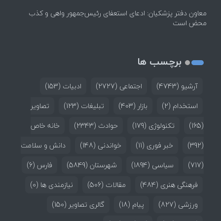
معاون دفتر پزشکیان: ادعای استعفای رئیس‌جمهور واهی و کذب
محض است
برچسب ها
آرشیو
(4743)
اجتماعی
(2727)
ادبیات
(153)
استخدام
(2)
بازار
(403)
تبلیغات
(123)
تصاویر
(165)
تکنولوژی
(179)
حوادث
(2343)
خانه خاص
(392)
خبر فوری
(11)
خواندنی
(148)
دانش و سلامت
(717)
سیاسی
(1894)
شهرستان
(5849)
فارس
(6)
فرهنگی هنری
(484)
مقالات
(506)
نیازمندی ها
(0)
ورزشی
(827)
پیام
(18)
گالری تصاویر
(150)