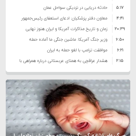
۵:۱۷
فساد و اختلاس اموال
حادثه دریایی در نزدیکی سواحل عمان
۴:۴۱
معاون دفتر پزشکیان: ادعای استعفای رئیس‌جمهور
۲۰:۳۹
واهی و کذب محض است
زمان و تاریخ مذاکرات آمریکا و ایران هنوز نهایی
۶:۵۰
نشده است
وزیر جنگ آمریکا: ماشین جنگی ما آماده حمله
۶:۲۱
نظامی علیه ایران است
موافقت ترامپ با لغو حمله به ایران
۲:۱۵
هشدار عراقچی به همتای عربستانی درباره همراهی با
۷:۱۰
آمریکا
مقام ارشد امنیتی: برنامه گسترده‌ای برای پاسخ به
۵:۴۵
دیوانگی آمریکا داریم
ترامپ دستور حملات جدید علیه ایران را صادر کرد
۱۲:۵۹
سپاه: دو نفتکش متخلف مورد اصابت قرار گرفته و
۸:۵۷
متوقف شدند
ترامپ مدعی توافق تاریخی برای خلع سلاح کامل
۱۶:۱۹
حماس شد
اعتراض عراقچی به همتای بلغارستانی به دلیل کمک
۱۰:۱۵
به آمریکا در حملات به ایران
کشورهایی که به متجاوزان کمک می کنند پاسخ
هر گریه‌ای نشانه گرسنگی نیست؛ چطور زبان نوزادمان را
۶:۰۵
سختی خواهند گرفت
سنتکام پایان تجاوز جدید به ایران را اعلام کرد