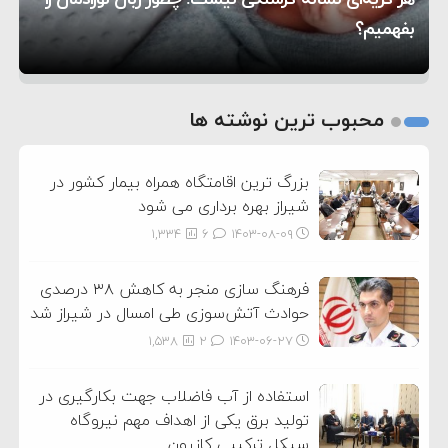
بفهمیم؟
روی دیگر زندگی
تغذیه پدر می‌تواند بر سلامت نوزاد تأثیر بگذارد
1
2
محبوب ترین نوشته ها
3
بزرگ ترین اقامتگاه همراه بیمار کشور در
شیراز بهره برداری می شود
1,334
6
۱۴۰۳-۰۸-۰۹
فرهنگ سازی منجر به کاهش ۳۸ درصدی
حوادث آتش‌سوزی طی امسال در شیراز شد
1,538
2
۱۴۰۳-۰۶-۲۷
استفاده از آب فاضلاب جهت بکارگیری در
تولید برق یکی از اهداف مهم نیروگاه
سیکل ترکیبی کازرون