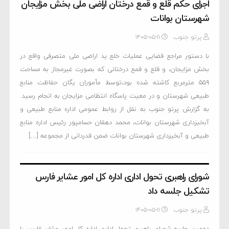
اجرای حکم قلع و قمع درختان اراضی ملی بخش مزایجان
شهرستان بوانات
پرتو جنوب
۱۴۰۵-۰۵-۱۱
با دستور مراجع قضایی عملیات خلع ید اراضی ملی متصرفی واقع در
بخش مزایجان، و قلع و قمع درختانی که بصورت غیرمجاز به مساحت
۵۵۹ مترمربع کاشته شده بود،توسط مأموران یگان حفاظت منابع
طبیعی شهرستان و در معیت پاسگاه انتظامی مزایجان به انجام رسید.
به گزارش پرتو جنوب به نقل از روابط عمومی اداره منابع طبیعی و
آبخیزداری شهرستان بوانات، محمد دهقان حسامپور رئیس اداره منابع
طبیعی و آبخیزداری شهرستان بوانات ضمن قدردانی از مجموعه […]
شورای راهبری تحول اداری اداره کل امور عشایر فارس
تشکیل جلسه داد
پرتو جنوب
۱۴۰۵-۰۵-۱۱
دومین جلسه شورای راهبری تحول اداری اداره کل امور عشایر فارس با