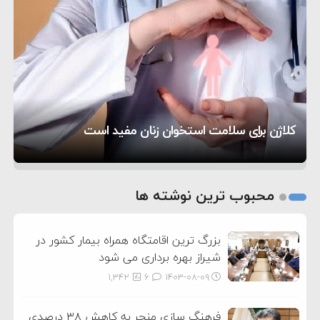
۵:۱۷
فساد و اختلاس اموال
حادثه دریایی در نزدیکی سواحل عمان
۴:۴۱
معاون دفتر پزشکیان: ادعای استعفای رئیس‌جمهور
۲۰:۳۹
واهی و کذب محض است
زمان و تاریخ مذاکرات آمریکا و ایران هنوز نهایی
۶:۵۰
نشده است
وزیر جنگ آمریکا: ماشین جنگی ما آماده حمله
تحسین کارگردان «جنگ و صلح» از سینمای ایران؛ روایتی
۶:۲۱
نظامی علیه ایران است
موافقت ترامپ با لغو حمله به ایران
از عشق عمیق به مردم
کمک خورشید به رفع ناترازی برق
کلاژن برای سلامت استخوان زنان مفید است
1
2
محبوب ترین نوشته ها
3
بزرگ ترین اقامتگاه همراه بیمار کشور در
شیراز بهره برداری می شود
1,342
6
۱۴۰۳-۰۸-۰۹
فرهنگ سازی منجر به کاهش ۳۸ درصدی