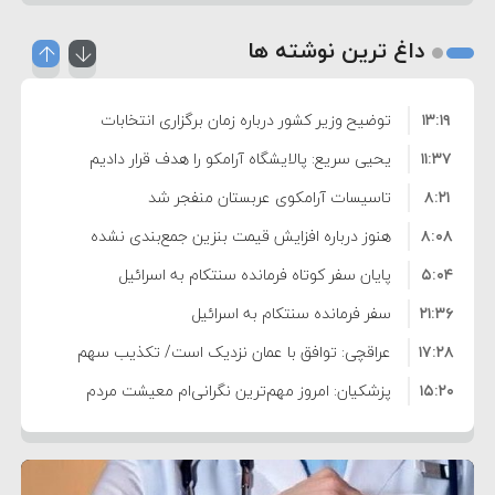
داغ ترین نوشته ها
۱۳:۱۹
توضیح وزیر کشور درباره زمان برگزاری انتخابات
۱۱:۳۷
شوراها
یحیی سریع: پالایشگاه آرامکو را هدف قرار دادیم
۸:۲۱
تاسیسات آرامکوی عربستان منفجر شد
۸:۰۸
هنوز درباره افزایش قیمت بنزین جمع‌بندی نشده
۵:۰۴
است/ کالا برگ قطعا افزایش می‌یابد
پایان سفر کوتاه فرمانده سنتکام به اسرائیل
۲۱:۳۶
سفر فرمانده سنتکام به اسرائیل
۱۷:۲۸
عراقچی: توافق با عمان نزدیک است/ تکذیب سهم
۱۵:۲۰
۱۱ درصدی ایران از خزر
پزشکیان: امروز مهم‌ترین نگرانی‌ام معیشت مردم
۸:۳۶
است
ترامپ: مذاکرات با تهران خوب پیش می‌رود
۱۰:۳۳
بازداشت سفیر پیشین فلسطین در لبنان به اتهام