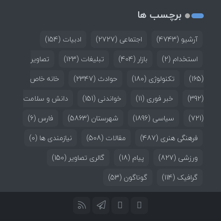
برچسب ها
آرشیو
(4743)
اجتماعی
(2727)
ادبیات
(154)
استخدام
(2)
بازار
(404)
تبلیغات
(123)
تصاویر
(165)
تکنولوژی
(180)
حوادث
(2347)
خانه خاص
(392)
خبر فوری
(11)
خواندنی
(151)
دانش و سلامت
(721)
سیاسی
(1896)
شهرستان
(5863)
فارس
(6)
فرهنگی هنری
(487)
مقالات
(508)
نیازمندی ها
(0)
ورزشی
(827)
پیام
(18)
گالری تصاویر
(150)
گرافیک
(114)
گوناگون
(53)