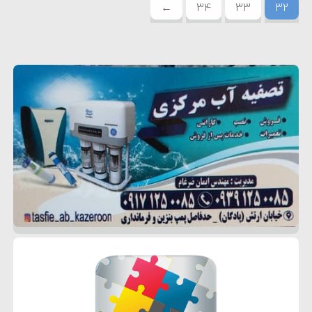
←
34
33
32