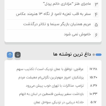
ماجرای طنز “عزاداری خانم پردل”
3
سفر به قلب تعزیه لامرد از نگاه ۱۳ هنرمند عکاس
4
مریم همتیان بازیگر سینما و تئاتر درگذشت
5
خاموش نمی شود
6
داغ ترین نوشته ها
۱۷:۲۸
عراقچی: توافق با عمان نزدیک است/ تکذیب سهم
۱۵:۲۰
۱۱ درصدی ایران از خزر
پزشکیان: امروز مهم‌ترین نگرانی‌ام معیشت مردم
۸:۳۶
است
ترامپ: مذاکرات با تهران خوب پیش می‌رود
۱۰:۳۳
بازداشت سفیر پیشین فلسطین در لبنان به اتهام
۵:۱۷
فساد و اختلاس اموال
حادثه دریایی در نزدیکی سواحل عمان