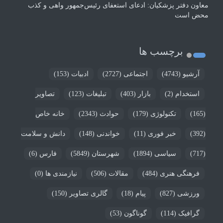
معاون دفتر پزشکیان: ادعای استعفای رئیس‌جمهور واهی و کذب
محض است
برچسب ها
آرشیو
(4743)
اجتماعی
(2727)
ادبیات
(153)
استخدام
(2)
بازار
(403)
تبلیغات
(123)
تصاویر
(165)
تکنولوژی
(179)
حوادث
(2343)
خانه خاص
(392)
خبر فوری
(11)
خواندنی
(148)
دانش و سلامت
(717)
سیاسی
(1894)
شهرستان
(5849)
فارس
(6)
فرهنگی هنری
(484)
مقالات
(506)
نیازمندی ها
(0)
ورزشی
(827)
پیام
(18)
گالری تصاویر
(150)
گرافیک
(114)
گوناگون
(53)