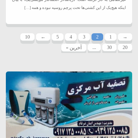
اینکه هیچ‌یک از این کشتی‌ها تحت پرچم روسیه نبوده و همه […]
10
←
5
4
3
2
1
→
...
30
20
آخرین »