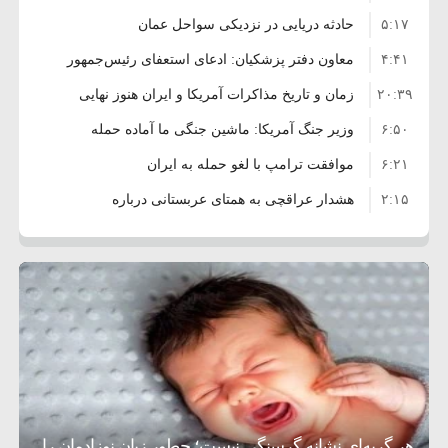
۵:۱۷
فساد و اختلاس اموال
حادثه دریایی در نزدیکی سواحل عمان
۴:۴۱
معاون دفتر پزشکیان: ادعای استعفای رئیس‌جمهور
۲۰:۳۹
واهی و کذب محض است
زمان و تاریخ مذاکرات آمریکا و ایران هنوز نهایی
۶:۵۰
نشده است
وزیر جنگ آمریکا: ماشین جنگی ما آماده حمله
۶:۲۱
نظامی علیه ایران است
موافقت ترامپ با لغو حمله به ایران
۲:۱۵
هشدار عراقچی به همتای عربستانی درباره
۷:۱۰
همراهی با آمریکا
مقام ارشد امنیتی: برنامه گسترده‌ای برای پاسخ به
۵:۴۵
دیوانگی آمریکا داریم
ترامپ دستور حملات جدید علیه ایران را صادر کرد
۱۲:۵۹
سپاه: دو نفتکش متخلف مورد اصابت قرار گرفته
۸:۵۷
و متوقف شدند
ترامپ مدعی توافق تاریخی برای خلع سلاح کامل
۱۶:۱۹
حماس شد
اعتراض عراقچی به همتای بلغارستانی به دلیل
۱۰:۱۵
کمک به آمریکا در حملات به ایران
کشورهایی که به متجاوزان کمک می کنند پاسخ
هر گریه‌ای نشانه گرسنگی نیست؛ چطور زبان نوزادمان را
۶:۰۵
سختی خواهند گرفت
سنتکام پایان تجاوز جدید به ایران را اعلام کرد