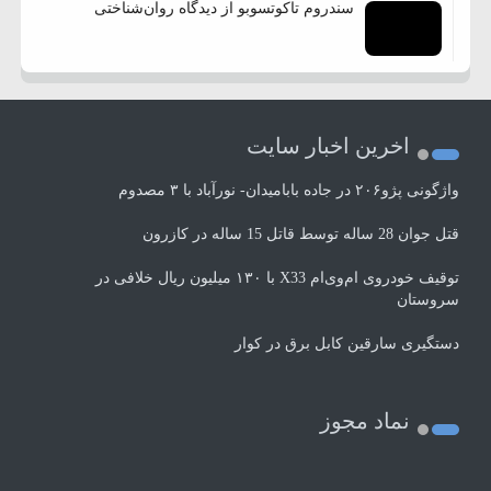
سندروم تاکوتسوبو از دیدگاه روان‌شناختی
اخرین اخبار سایت
واژگونی پژو۲۰۶ در جاده بابامیدان- نورآباد با ۳ مصدوم
قتل جوان 28 ساله توسط قاتل 15 ساله در کازرون
توقیف خودروی ام‌وی‌ام X33 با ۱۳۰ میلیون ریال خلافی در
سروستان
دستگیری سارقین کابل برق در کوار
نماد مجوز