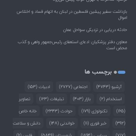
بازداشت سفیر پیشین فلسطین در لبنان به اتهام فساد و اختلاس
اموال
حادثه دریایی در نزدیکی سواحل عمان
معاون دفتر پزشکیان: ادعای استعفای رئیس‌جمهور واهی و کذب
محض است
برچسب ها
آرشیو
(4743)
اجتماعی
(2727)
ادبیات
(153)
استخدام
(2)
بازار
(403)
تبلیغات
(123)
تصاویر
(165)
تکنولوژی
(179)
حوادث
(2343)
خانه خاص
(392)
خبر فوری
(11)
خواندنی
(148)
دانش و سلامت
(717)
سیاسی
(1894)
شهرستان
(5849)
فارس
(6)