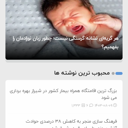
۸:۵۷
متوقف شدند
ترامپ مدعی توافق تاریخی برای خلع سلاح کامل
۱۶:۱۹
حماس شد
اعتراض عراقچی به همتای بلغارستانی به دلیل کمک
۱۰:۱۵
به آمریکا در حملات به ایران
کشورهایی که به متجاوزان کمک می کنند پاسخ
هر گریه‌ای نشانه گرسنگی نیست؛ چطور زبان نوزادمان را
۶:۰۵
سختی خواهند گرفت
سنتکام پایان تجاوز جدید به ایران را اعلام کرد
بفهمیم؟
روی دیگر زندگی
تغذیه پدر می‌تواند بر سلامت نوزاد تأثیر بگذارد
1
2
محبوب ترین نوشته ها
3
بزرگ ترین اقامتگاه همراه بیمار کشور در شیراز بهره برداری
می شود
1,333
6
۱۴۰۳-۰۸-۰۹
فرهنگ سازی منجر به کاهش ۳۸ درصدی حوادث