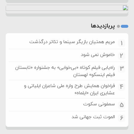
پربازدیدها
مریم همتیان بازیگر سینما و تئاتر درگذشت
1
خاموش نمی شود
2
راه‌یابی فیلم کوتاه «بی‌خوابی» به جشنواره «تابستان
3
فیلم اینسکو» لهستان
فراخوان همایش طرح واره ملی شاعران ایلیاتی و
4
عشایری ایران «ایلماه»
سمفونی سکوت
5
الموت ثبت جهانی شد
6