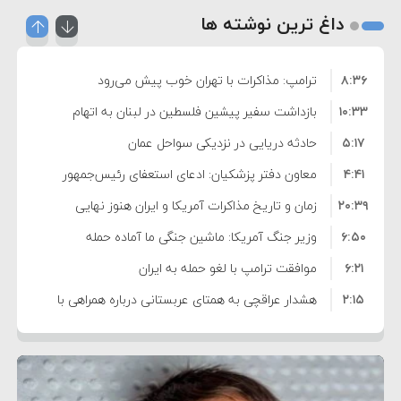
داغ ترین نوشته ها
۸:۳۶
ترامپ: مذاکرات با تهران خوب پیش می‌رود
۱۰:۳۳
بازداشت سفیر پیشین فلسطین در لبنان به اتهام
۵:۱۷
فساد و اختلاس اموال
حادثه دریایی در نزدیکی سواحل عمان
۴:۴۱
معاون دفتر پزشکیان: ادعای استعفای رئیس‌جمهور
۲۰:۳۹
واهی و کذب محض است
زمان و تاریخ مذاکرات آمریکا و ایران هنوز نهایی
۶:۵۰
نشده است
وزیر جنگ آمریکا: ماشین جنگی ما آماده حمله
۶:۲۱
نظامی علیه ایران است
موافقت ترامپ با لغو حمله به ایران
۲:۱۵
هشدار عراقچی به همتای عربستانی درباره همراهی با
۷:۱۰
آمریکا
مقام ارشد امنیتی: برنامه گسترده‌ای برای پاسخ به
۵:۴۵
دیوانگی آمریکا داریم
ترامپ دستور حملات جدید علیه ایران را صادر کرد
۱۲:۵۹
سپاه: دو نفتکش متخلف مورد اصابت قرار گرفته و