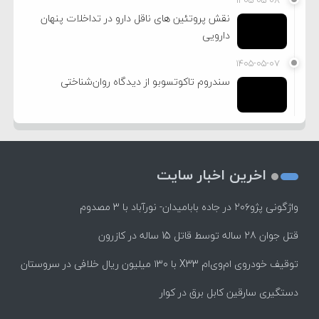
۱۴۰۵-۰۵-۰۸
نقش پروتئین های ناقل دارو در تداخلات پنهان
دارویی
۱۴۰۵-۰۵-۰۷
سندروم تاکوتسوبو از دیدگاه روان‌شناختی
اخرین اخبار سایت
واژگونی پژو۲۰۶ در جاده بابامیدان- نورآباد با ۳ مصدوم
قتل جوان 28 ساله توسط قاتل 15 ساله در کازرون
توقیف خودروی ام‌وی‌ام X33 با ۱۳۰ میلیون ریال خلافی در سروستان
دستگیری سارقین کابل برق در کوار