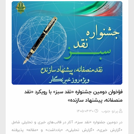
فراخوان دومین جشنواره «نقد سبز» با رویکرد «نقد
منصفانه، پیشنهاد سازنده»
پرتو جنوب
۱۴۰۵-۰۴-۳۰
در دومین جشنواره «نقد سبز»، آثار در قالب‌های خبری و تحلیلی شامل
«گزارش خبری»، «گزارش تحلیلی»، «یادداشت» و «مقاله» پذیرفته