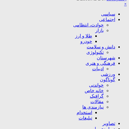
×
سیاسی
اجتماعی
حوادث، انتظامی
بازار
طلا و ارز
خودرو
دانش و سلامت
تکنولوژی
شهرستان
فرهنگی و هنری
ادبیات
ورزشی
گوناگون
خواندنی
خانه خاص
گرافیک
مقالات
نیازمندی ها
استخدام
تبلیغات
تصاویر
درباره‌ی ما