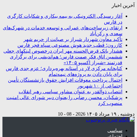
آخرین اخبار
آغاز رسیدگی الکترونیکی به بیمه بیکاری و شکایات کارگری
در فارس
ارتقای زیرساخت‌های عمرانی و توسعه خدمات در شهرک‌های
سعدی و رکن‌آباد
تأکید معاون شهردار شیراز بر صیانت از حریم شهر
کازرون؛ قطب جدید هوش مصنوعی سپاه فجر فارس
هشدار بانک قرض‌الحسنه مهر ایران درخصوص لینکهای جعلی
ششمین اتاق فکر صمت فارس؛ هم‌اندیشی برای برگزاری
قدرتمند «شیراز اکسپو ۱۴۰۵»
کتابخانه مرکزی لار در آستانه بهره‌برداری؛ عزم جدی فارس
برای پایان دادن به پروژه‌های نیمه‌تمام
احتمال پرداخت معوقات افزایش حقوق بازنشستگان تأمین
اجتماعی از ۱۰ شهریور
انتصاب ذوالقدر به عنوان مشاور سیاسی رهبر انقلاب
پزشکیان، محسن رضایی را بعنوان دبیر شورای عالی امنیت
منصوب کرد
دوشنبه , ۱۹ مرداد ۱۴۰۵
2026 - 08 - 10
سیاسی
اجتماعی