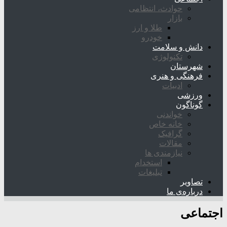
حوادث، انتظامی
بازار
طلا و ارز
خودرو
دانش و سلامت
تکنولوژی
شهرستان
فرهنگی و هنری
ادبیات
ورزشی
گوناگون
خواندنی
خانه خاص
گرافیک
مقالات
نیازمندی ها
استخدام
تبلیغات
تصاویر
درباره‌ی ما
اجتماعی