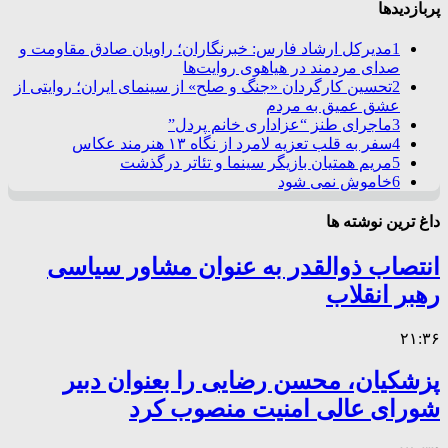
پربازدیدها
1
مدیرکل ارشاد فارس: خبرنگاران؛ راویان صادق مقاومت و
صدای مردمند در هیاهوی روایت‌ها
2
تحسین کارگردان «جنگ و صلح» از سینمای ایران؛ روایتی از
عشق عمیق به مردم
3
ماجرای طنز “عزاداری خانم پردل”
4
سفر به قلب تعزیه لامرد از نگاه ۱۳ هنرمند عکاس
5
مریم همتیان بازیگر سینما و تئاتر درگذشت
6
خاموش نمی شود
داغ ترین نوشته ها
انتصاب ذوالقدر به عنوان مشاور سیاسی
رهبر انقلاب
۲۱:۳۶
پزشکیان، محسن رضایی را بعنوان دبیر
شورای عالی امنیت منصوب کرد