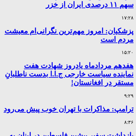
سهم ۱۱ درصدی ایران از خزر
۱۷:۲۸
پزشکیان: امروز مهم‌ترین نگرانی‌ام معیشت
مردم است
۱۵:۲۰
هفدهم مردادماه یادروز شهادت هفت
نماینده سیاست خارجی ج.ا.ا بدست ناطلبانِ
مستقر در افغانستان!
۹:۲۹
ترامپ: مذاکرات با تهران خوب پیش می‌رود
۸:۳۶
بازداشت سفیر پیشین فلسطین در لبنان به