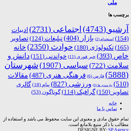
ملی
برچسب ها
آرشیو
(4743)
اجتماعی
(2731)
ادبیات
بازار
(404)
(154)
تبلیغات
(124)
تصاویر
استخدام
(2)
حوادث
(2350)
خانه
(165)
تکنولوژی
(180)
دانش و
خاص
(393)
خواندنی
(151)
خبر فوری
(11)
شهرستان
سیاسی
(1907)
سلامت
(722)
(5888)
فرهنگی هنری
(487)
مقالات
فارس
(6)
ورزشی
(827)
(510)
گالری
پیام
(18)
نیازمندی ها
(0)
تصاویر
(150)
گرافیک
(114)
گوناگون
(53)
خانه
تماس با ما
تمام حقوق مادی و معنوی این سایت محفوظ می باشد و استفاده از
مطالب با ذکر منبع بلامانع است.
DESIGNE BY:
SP Agency