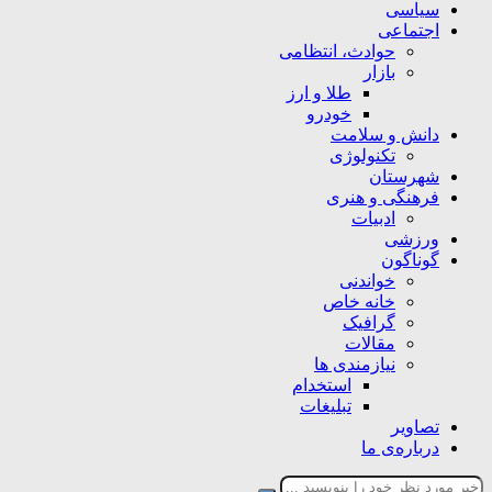
سیاسی
اجتماعی
حوادث، انتظامی
بازار
طلا و ارز
خودرو
دانش و سلامت
تکنولوژی
شهرستان
فرهنگی و هنری
ادبیات
ورزشی
گوناگون
خواندنی
خانه خاص
گرافیک
مقالات
نیازمندی ها
استخدام
تبلیغات
تصاویر
درباره‌ی ما