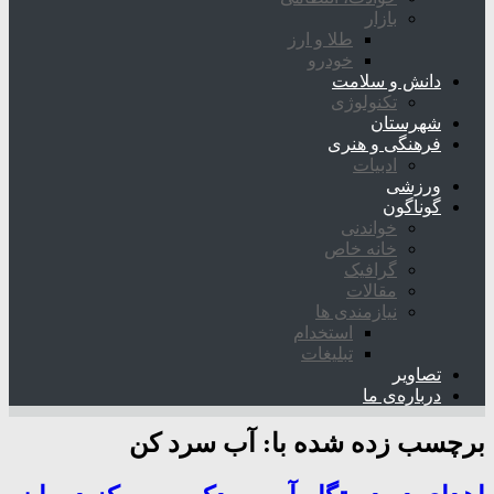
بازار
طلا و ارز
خودرو
دانش و سلامت
تکنولوژی
شهرستان
فرهنگی و هنری
ادبیات
ورزشی
گوناگون
خواندنی
خانه خاص
گرافیک
مقالات
نیازمندی ها
استخدام
تبلیغات
تصاویر
درباره‌ی ما
برچسب زده شده با:
آب سرد کن