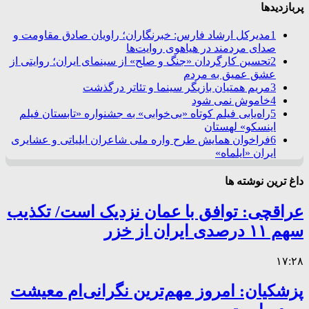
پربازدیدها
1
مدیرکل ارشاد فارس: خبرنگاران؛ راویان صادق مقاومت و
صدای مردمند در هیاهوی روایت‌ها
2
تحسین کارگردان «جنگ و صلح» از سینمای ایران؛ روایتی از
عشق عمیق به مردم
3
مریم همتیان بازیگر سینما و تئاتر درگذشت
4
خاموش نمی شود
5
راه‌یابی فیلم کوتاه «بی‌خوابی» به جشنواره «تابستان فیلم
اینسکو» لهستان
6
فراخوان همایش طرح واره ملی شاعران ایلیاتی و عشایری
ایران «ایلماه»
داغ ترین نوشته ها
عراقچی: توافق با عمان نزدیک است/ تکذیب
سهم ۱۱ درصدی ایران از خزر
۱۷:۲۸
پزشکیان: امروز مهم‌ترین نگرانی‌ام معیشت