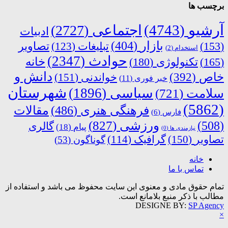
برچسب ها
آرشیو
(4743)
اجتماعی
(2727)
ادبیات
بازار
(404)
(153)
تبلیغات
(123)
تصاویر
استخدام
(2)
حوادث
(2347)
خانه
(165)
تکنولوژی
(180)
دانش و
خاص
(392)
خواندنی
(151)
خبر فوری
(11)
شهرستان
سیاسی
(1896)
سلامت
(721)
(5862)
فرهنگی هنری
(486)
مقالات
فارس
(6)
ورزشی
(827)
(508)
گالری
پیام
(18)
نیازمندی ها
(0)
تصاویر
(150)
گرافیک
(114)
گوناگون
(53)
خانه
تماس با ما
تمام حقوق مادی و معنوی این سایت محفوظ می باشد و استفاده از
مطالب با ذکر منبع بلامانع است.
DESIGNE BY:
SP Agency
×