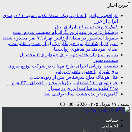
آخرین اخبار
عراقچی: توافق با عمان نزدیک است/ تکذیب سهم ۱۱ درصدی
ایران از خزر
کمک خورشید به رفع ناترازی برق
پزشکیان: امروز مهم‌ترین نگرانی‌ام معیشت مردم است
سقوط آسانسور در میدان آرژانتین تهران/ ۹ نفر مصدوم شدند
مدیرکل ارشاد فارس: خبرنگاران؛ راویان صادق مقاومت و
صدای مردمند در هیاهوی روایت‌ها
دستور سازمان غذا و دارو برای جمع‌آوری ۳ محصول
سلامت‌محور
نشست ارزیابی اجرای طرح مهتاب در شرکت توزیع نیروی
برق شیراز با حضور ناظران توانیر
قتل هولناک مداح سرشناس پس از ربوده شدن
جمع آوری ۱۱۰ انشعاب برق غیرمجاز و احصای ۲۳۰ هزار و
۴۱۵ کیلووات ساعت انرژی در شیراز
کامیون با راننده هشت ساله توقیف شد
شنبه , ۱۷ مرداد ۱۴۰۵
2026 - 08 - 08
سیاسی
اجتماعی
حوادث، انتظامی