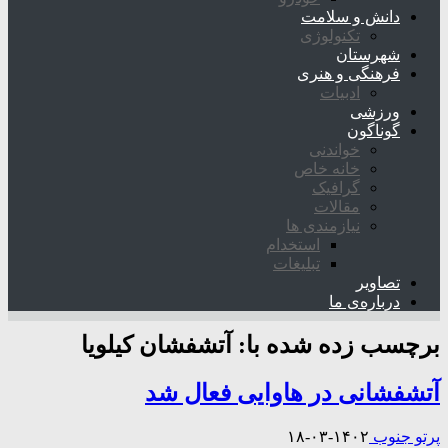
دانش و سلامت
تکنولوژی
شهرستان
فرهنگی و هنری
ادبیات
ورزشی
گوناگون
خواندنی
خانه خاص
گرافیک
مقالات
نیازمندی ها
استخدام
تبلیغات
تصاویر
درباره‌ی ما
برچسب زده شده با:
آتشفشان کیلویا
آتشفشانی در هاوایی فعال شد
پرتو جنوب
۱۴۰۲-۰۳-۱۸