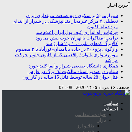
آخرین اخبار
شیرازمرغ؛ بر سکوی دوم صنعت مرغداری ایران
تعطیلی ۴ مرکز غیرمجاز دندانپزشکی در شیراز از ابتدای
مردادماه تاکنون
جزئیات راه اندازی کیف پول ایران اعلام شد
ترامپ: مذاکرات با تهران خوب پیش می‌رود
کالابرگ کدهای ملی ۰، ۱ و ۲ شارژ شد
واژگونی پژو۲۰۶ در جاده بابامیدان- نورآباد با ۳ مصدوم
موتورسواری بانوان؛ واقعیتی که از قانون جلوتر حرکت
می‌کند
همکاری دانشگاه صنعتی شیراز و آبفا کلید خورد
شتاب در صدور اسناد مالکیت تک برگ در فارس
قتل جوان 28 ساله توسط قاتل 15 ساله در کازرون
جمعه , ۱۶ مرداد ۱۴۰۵
2026 - 08 - 07
سیاسی
اجتماعی
حوادث، انتظامی
بازار
طلا و ارز
خودرو