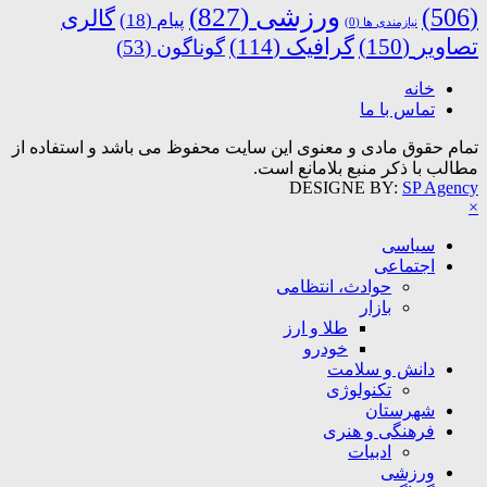
ورزشی
(827)
(506)
گالری
پیام
(18)
نیازمندی ها
(0)
تصاویر
(150)
گرافیک
(114)
گوناگون
(53)
خانه
تماس با ما
تمام حقوق مادی و معنوی این سایت محفوظ می باشد و استفاده از
مطالب با ذکر منبع بلامانع است.
DESIGNE BY:
SP Agency
×
سیاسی
اجتماعی
حوادث، انتظامی
بازار
طلا و ارز
خودرو
دانش و سلامت
تکنولوژی
شهرستان
فرهنگی و هنری
ادبیات
ورزشی