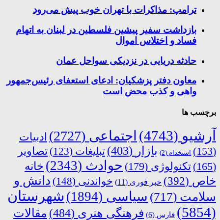
ترامپ: مذاکرات با تهران خوب پیش می‌رود
بازداشت سفیر پیشین فلسطین در لبنان به اتهام
فساد و اختلاس اموال
حادثه دریایی در نزدیکی سواحل عمان
معاون دفتر پزشکیان: ادعای استعفای رئیس‌جمهور
واهی و کذب محض است
برچسب ها
آرشیو
(4743)
اجتماعی
(2727)
ادبیات
بازار
(403)
(153)
تبلیغات
(123)
تصاویر
استخدام
(2)
حوادث
(2343)
خانه
(165)
تکنولوژی
(179)
دانش و
خاص
(392)
خواندنی
(148)
خبر فوری
(11)
شهرستان
سیاسی
(1894)
سلامت
(717)
(5854)
فرهنگی هنری
(484)
مقالات
فارس
(6)