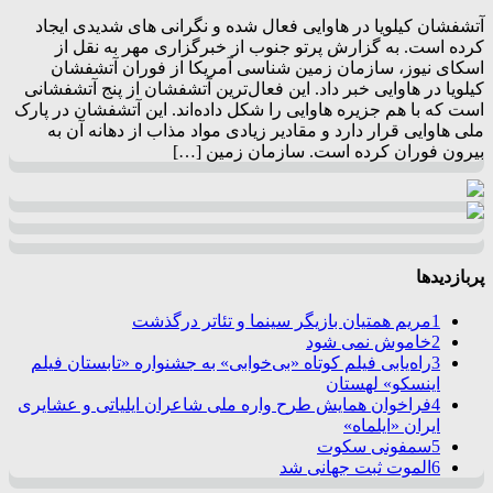
آتشفشان کیلویا در هاوایی فعال شده و نگرانی های شدیدی ایجاد
کرده است. به گزارش پرتو جنوب از خبرگزاری مهر به نقل از
اسکای نیوز، سازمان زمین شناسی آمریکا از فوران آتشفشان
کیلویا در هاوایی خبر داد. این فعال‌ترین آتشفشان از پنج آتشفشانی
است که با هم جزیره هاوایی را شکل داده‌اند. این آتشفشان در پارک
ملی هاوایی قرار دارد و مقادیر زیادی مواد مذاب از دهانه آن به
بیرون فوران کرده است. سازمان زمین […]
پربازدیدها
1
مریم همتیان بازیگر سینما و تئاتر درگذشت
2
خاموش نمی شود
3
راه‌یابی فیلم کوتاه «بی‌خوابی» به جشنواره «تابستان فیلم
اینسکو» لهستان
4
فراخوان همایش طرح واره ملی شاعران ایلیاتی و عشایری
ایران «ایلماه»
5
سمفونی سکوت
6
الموت ثبت جهانی شد