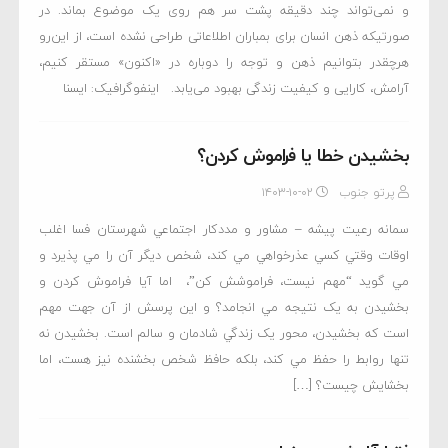
و نمی‌تواند چند دقیقه پشت سر هم روی یک موضوع بماند. در
صورتیکه ذهن انسان برای بمباران اطلاعاتی طراحی نشده است، از این‌رو
هرچقدر بتوانیم ذهن و توجه را دوباره در «اکنون» مستقر کنیم،
آرامش، کارایی و کیفیت زندگی بهبود می‌یابد. اینفوگرافیک: ایسنا
بخشيدن خطا يا فراموش کردن؟
پرتو جنوب
۱۴۰۳-۱۰-۰۲
سمانه رعيت پيشه – مشاور و مددکار اجتماعي شهرستان فسا اغلب
اوقات وقتي کسي عذرخواهي مي کند، شخص ديگر آن را مي پذيرد و
مي گويد “مهم نيست، فراموشش کن”، اما آيا فراموش کردن و
بخشيدن به يک نتيجه مي انجامد؟ و اين پرسش از آن جهت مهم
است که بخشيدن، محور يک زندگي شادمان و سالم است. بخشيدن نه
تنها روابط را حفظ مي کند، بلکه حافظ شخص بخشنده نيز هست، اما
بخشايش چيست؟ […]