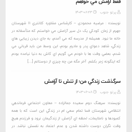
فقط آرامش مي خواهم
پرتو جنوب
۱۴۰۳-۰۸-۲۳
نويسنده : مرضيه محمودی – كارشناس مشاوره كلانتري 11 شهرستان
جهرم از زمان کودکي يک دل سير آرامش مي خواستم که متأسفانه در
خانه ما نبود. هميشه از مدرسه که مي آمدم، به جاي ديدن زيبايي هاي
زندگي، شاهد دعواي پدر و مادرم بودم، اين وسط من بايد قرباني مي
شدم، بعضي وقت ها با خودم مي گويم اي کاش به دنيا نيامده بودم
که اينگونه زجر بکشم. آخر مگه من چه چيزي از دوستانم […]
سرگذشت زندگي من؛ از تنش تا آرامش
پرتو جنوب
۱۴۰۳-۰۶-۰۸
نويسنده: سرهنگ دوم سعيده جمالزاده – معاون اجتماعي فرماندهي
انتظامي شهرستان فسا تمام سعي ام در زندگي اين است که با همه
کمبودها و ناملايمات، لحظه اي آرامش از زندگيمان نرود و فرزندم هيچ
وقت نگران دوست داشته شدن و عدم اعتماد به نفسش نباشد. در