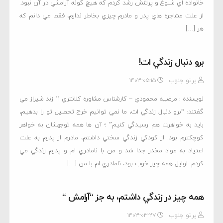
خانواده اي شلوغ و پرتنش رشد کردم که هيچ گونه آرامشي در آن نبود.
از علت مشاجره هاي پدر و مادرم چيزي بخاطر ندارم، فقط مي دانم که
هر […]
برو دنبال زندگي ات!
پرتو جنوب
۱۴۰۳-۰۵-۱۵
نويسنده : مرضيه محمودي – كارشناس مشاوره كلانتري 11 زند شيراز مي
گفتند: “برو دنبال زندگي ات، ما نمي توانيم خرج تحصيل تو را بدهيم،
بايد به خواهرت هم رسيدگي كنيم” ؛ آن ها همه توجهشان به خواهر
كوچكترم بود. از کودکي زندگي سختي داشتم، مادرم از پدرم به علت
اعتياد به مواد مخدر جدا شد و من با نامادري ام و پدرم زندگي مي
کردم. اوايل همه چيز خوب بود، نامادري ام با من […]
همه چيز در زندگي داشتم، به جز “آرامش “
پرتو جنوب
۱۴۰۳-۰۳-۲۷