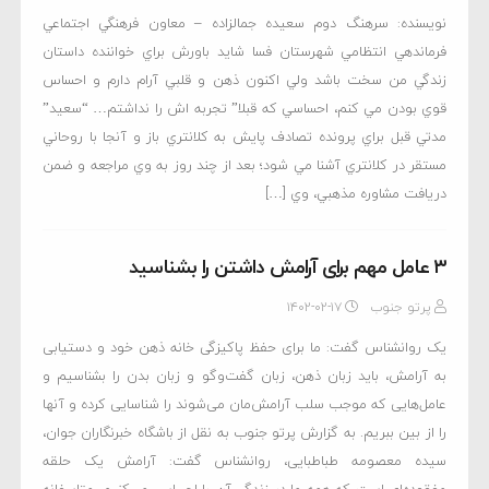
نويسنده: سرهنگ دوم سعيده جمالزاده – معاون فرهنگي اجتماعي
فرماندهي انتظامي شهرستان فسا شايد باورش براي خواننده داستان
زندگي من سخت باشد ولي اکنون ذهن و قلبي آرام دارم و احساس
قوي بودن مي کنم، احساسي که قبلا” تجربه اش را نداشتم… “سعيد”
مدتي قبل براي پرونده تصادف پايش به کلانتري باز و آنجا با روحاني
مستقر در کلانتري آشنا مي شود؛ بعد از چند روز به وي مراجعه و ضمن
دريافت مشاوره مذهبي، وي […]
۳ عامل مهم برای آرامش داشتن را بشناسید
پرتو جنوب
۱۴۰۲-۰۲-۱۷
یک روانشناس گفت: ما برای حفظ پاکیزگی خانه ذهن خود و دستیابی
به آرامش، باید زبان ذهن، زبان گفت‌وگو و زبان بدن را بشناسیم و
عامل‌هایی که موجب سلب آرامش‌مان می‌شوند را شناسایی کرده و آنها
را از بین ببریم. به گزارش پرتو جنوب به نقل از باشگاه خبرنگاران جوان،
سیده معصومه طباطبایی، روانشناس گفت: آرامش یک حلقه