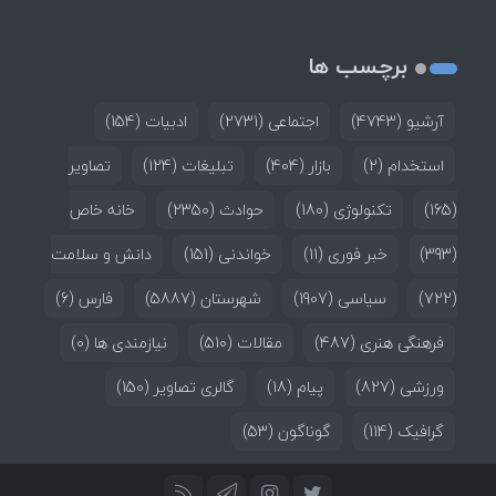
برچسب ها
آرشیو
(4743)
اجتماعی
(2731)
ادبیات
(154)
استخدام
(2)
بازار
(404)
تبلیغات
(124)
تصاویر
(165)
تکنولوژی
(180)
حوادث
(2350)
خانه خاص
(393)
خبر فوری
(11)
خواندنی
(151)
دانش و سلامت
(722)
سیاسی
(1907)
شهرستان
(5887)
فارس
(6)
فرهنگی هنری
(487)
مقالات
(510)
نیازمندی ها
(0)
ورزشی
(827)
پیام
(18)
گالری تصاویر
(150)
گرافیک
(114)
گوناگون
(53)