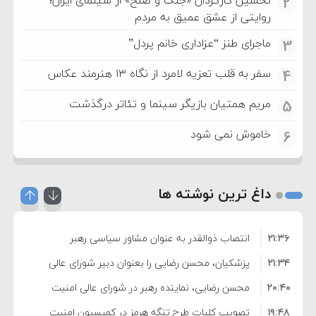
2
روایتی از عشق عمیق به مردم
ماجرای طنز “عزاداری خانم پردل”
3
سفر به قلب تعزیه لامرد از نگاه ۱۳ هنرمند عکاس
4
مریم همتیان بازیگر سینما و تئاتر درگذشت
5
خاموش نمی شود
6
داغ ترین نوشته ها
۲۱:۳۶
انتصاب ذوالقدر به عنوان مشاور سیاسی رهبر
۲۱:۳۴
انقلاب
پزشکیان، محسن رضایی را بعنوان دبیر شورای عالی
۲۰:۴۰
امنیت منصوب کرد
محسن رضایی، نماینده رهبر در شورای عالی امنیت
۱۹:۴۸
ملی شد
تصویب کلیات طرح تنگه هرمز در کمیسیون امنیت