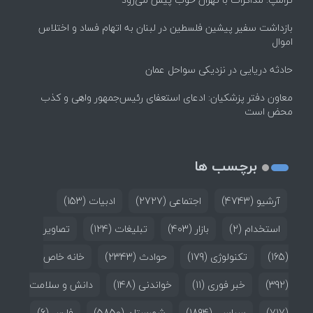
بازداشت سفیر پیشین فلسطین در لبنان به اتهام فساد و اختلاس
اموال
حادثه دریایی در نزدیکی سواحل عمان
معاون دفتر پزشکیان: ادعای استعفای رئیس‌جمهور واهی و کذب
محض است
برچسب ها
آرشیو
(4743)
اجتماعی
(2727)
ادبیات
(153)
استخدام
(2)
بازار
(403)
تبلیغات
(124)
تصاویر
(165)
تکنولوژی
(179)
حوادث
(2343)
خانه خاص
(392)
خبر فوری
(11)
خواندنی
(148)
دانش و سلامت
(717)
سیاسی
(1894)
شهرستان
(5850)
فارس
(6)