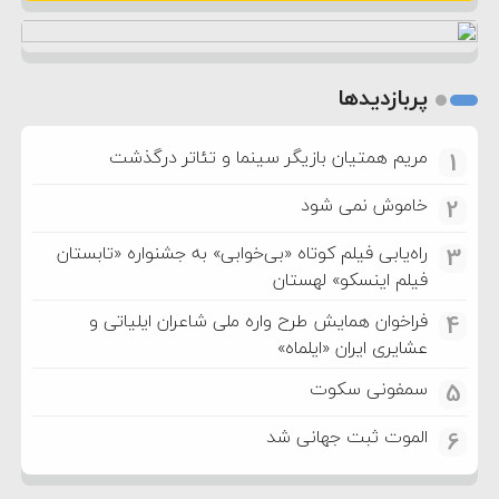
پربازدیدها
مریم همتیان بازیگر سینما و تئاتر درگذشت
1
خاموش نمی شود
2
راه‌یابی فیلم کوتاه «بی‌خوابی» به جشنواره «تابستان
3
فیلم اینسکو» لهستان
فراخوان همایش طرح واره ملی شاعران ایلیاتی و
4
عشایری ایران «ایلماه»
سمفونی سکوت
5
الموت ثبت جهانی شد
6