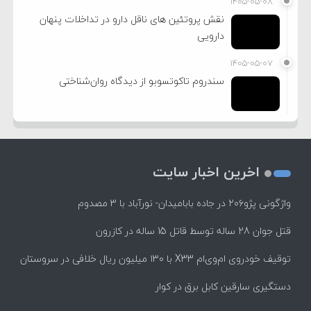
۱۴۰۵-۰۵-۰۸
نقش پروتئین های ناقل دارو در تداخلات پنهان
دارویی
۱۴۰۵-۰۵-۰۷
سندروم تاکوتسوبو از دیدگاه روان‌شناختی
اخرین اخبار سایت
واژگونی پژو۲۰۶ در جاده بابامیدان- نورآباد با ۳ مصدوم
قتل جوان 28 ساله توسط قاتل 15 ساله در کازرون
توقیف خودروی ام‌وی‌ام X33 با ۱۳۰ میلیون ریال خلافی در سروستان
دستگیری سارقین کابل برق در کوار