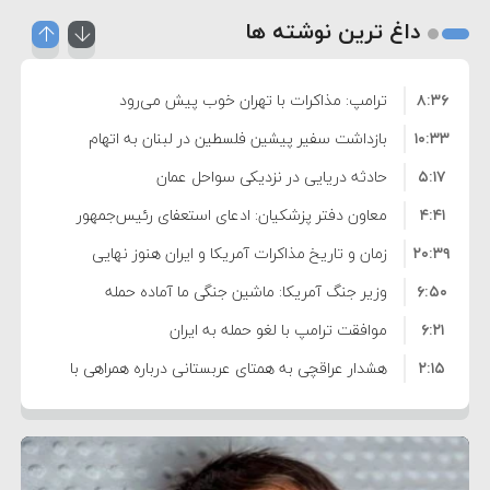
داغ ترین نوشته ها
۸:۳۶
ترامپ: مذاکرات با تهران خوب پیش می‌رود
۱۰:۳۳
بازداشت سفیر پیشین فلسطین در لبنان به اتهام
۵:۱۷
فساد و اختلاس اموال
حادثه دریایی در نزدیکی سواحل عمان
۴:۴۱
معاون دفتر پزشکیان: ادعای استعفای رئیس‌جمهور
۲۰:۳۹
واهی و کذب محض است
زمان و تاریخ مذاکرات آمریکا و ایران هنوز نهایی
۶:۵۰
نشده است
وزیر جنگ آمریکا: ماشین جنگی ما آماده حمله
۶:۲۱
نظامی علیه ایران است
موافقت ترامپ با لغو حمله به ایران
۲:۱۵
هشدار عراقچی به همتای عربستانی درباره همراهی با
۷:۱۰
آمریکا
مقام ارشد امنیتی: برنامه گسترده‌ای برای پاسخ به
۵:۴۵
دیوانگی آمریکا داریم
ترامپ دستور حملات جدید علیه ایران را صادر کرد
۱۲:۵۹
سپاه: دو نفتکش متخلف مورد اصابت قرار گرفته و