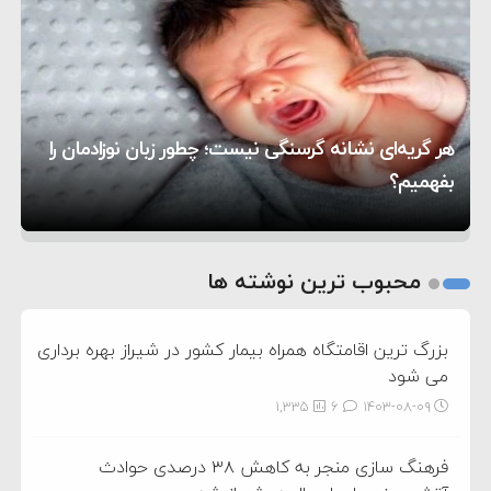
۸:۵۷
متوقف شدند
ترامپ مدعی توافق تاریخی برای خلع سلاح کامل
۱۶:۱۹
حماس شد
اعتراض عراقچی به همتای بلغارستانی به دلیل کمک
۱۰:۱۵
به آمریکا در حملات به ایران
کشورهایی که به متجاوزان کمک می کنند پاسخ
هر گریه‌ای نشانه گرسنگی نیست؛ چطور زبان نوزادمان را
۶:۰۵
سختی خواهند گرفت
سنتکام پایان تجاوز جدید به ایران را اعلام کرد
بفهمیم؟
روی دیگر زندگی
تغذیه پدر می‌تواند بر سلامت نوزاد تأثیر بگذارد
1
2
محبوب ترین نوشته ها
3
بزرگ ترین اقامتگاه همراه بیمار کشور در شیراز بهره برداری
می شود
1,335
6
۱۴۰۳-۰۸-۰۹
فرهنگ سازی منجر به کاهش ۳۸ درصدی حوادث