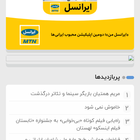
پربازدیدها
مریم همتیان بازیگر سینما و تئاتر درگذشت
1
خاموش نمی شود
2
راه‌یابی فیلم کوتاه «بی‌خوابی» به جشنواره «تابستان
3
فیلم اینسکو» لهستان
فراخوان همایش طرح واره ملی شاعران ایلیاتی و