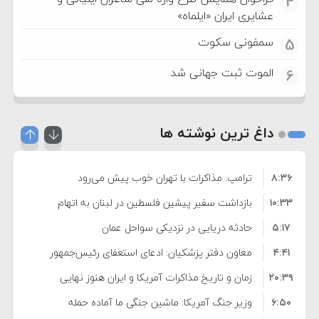
4
عشایری ایران «ایلماه»
سمفونی سکوت
5
الموت ثبت جهانی شد
6
داغ ترین نوشته ها
۸:۳۶
ترامپ: مذاکرات با تهران خوب پیش می‌رود
۱۰:۳۳
بازداشت سفیر پیشین فلسطین در لبنان به اتهام
۵:۱۷
فساد و اختلاس اموال
حادثه دریایی در نزدیکی سواحل عمان
۴:۴۱
معاون دفتر پزشکیان: ادعای استعفای رئیس‌جمهور
۲۰:۳۹
واهی و کذب محض است
زمان و تاریخ مذاکرات آمریکا و ایران هنوز نهایی
۶:۵۰
نشده است
وزیر جنگ آمریکا: ماشین جنگی ما آماده حمله