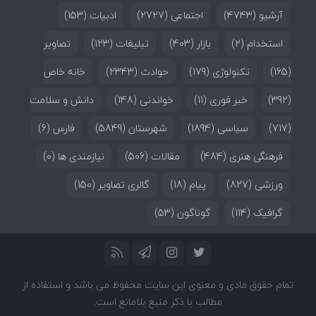
آرشیو
(4743)
اجتماعی
(2727)
ادبیات
(153)
استخدام
(2)
بازار
(403)
تبلیغات
(123)
تصاویر
(165)
تکنولوژی
(179)
حوادث
(2343)
خانه خاص
(392)
خبر فوری
(11)
خواندنی
(148)
دانش و سلامت
(717)
سیاسی
(1894)
شهرستان
(5849)
فارس
(6)
فرهنگی هنری
(484)
مقالات
(506)
نیازمندی ها
(0)
ورزشی
(827)
پیام
(18)
گالری تصاویر
(150)
گرافیک
(114)
گوناگون
(53)
تمام حقوق مادی و معنوی این سایت محفوظ می باشد و استفاده از
مطالب با ذکر منبع بلامانع است.