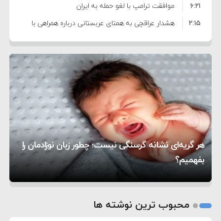
۶:۲۱
نظامی علیه ایران است
موافقت ترامپ با لغو حمله به ایران
۲:۱۵
هشدار عراقچی به همتای عربستانی درباره همراهی با
۷:۱۰
آمریکا
مقام ارشد امنیتی: برنامه گسترده‌ای برای پاسخ به
۵:۴۵
دیوانگی آمریکا داریم
ترامپ دستور حملات جدید علیه ایران را صادر کرد
۱۲:۵۹
سپاه: دو نفتکش متخلف مورد اصابت قرار گرفته و
۸:۵۷
متوقف شدند
ترامپ مدعی توافق تاریخی برای خلع سلاح کامل
۱۶:۱۹
حماس شد
اعتراض عراقچی به همتای بلغارستانی به دلیل کمک
۱۰:۱۵
به آمریکا در حملات به ایران
کشورهایی که به متجاوزان کمک می کنند پاسخ
هر گریه‌ای نشانه گرسنگی نیست؛ چطور زبان نوزادمان را
۶:۰۵
سختی خواهند گرفت
سنتکام پایان تجاوز جدید به ایران را اعلام کرد
بفهمیم؟
روی دیگر زندگی
تغذیه پدر می‌تواند بر سلامت نوزاد تأثیر بگذارد
1
2
محبوب ترین نوشته ها
3