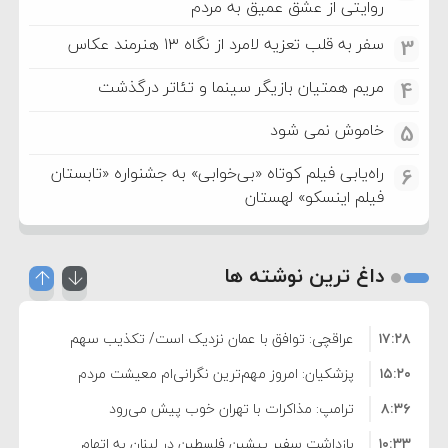
روایتی از عشق عمیق به مردم
سفر به قلب تعزیه لامرد از نگاه ۱۳ هنرمند عکاس
3
مریم همتیان بازیگر سینما و تئاتر درگذشت
4
خاموش نمی شود
5
راه‌یابی فیلم کوتاه «بی‌خوابی» به جشنواره «تابستان
6
فیلم اینسکو» لهستان
داغ ترین نوشته ها
۱۷:۲۸
عراقچی: توافق با عمان نزدیک است/ تکذیب سهم
۱۵:۲۰
۱۱ درصدی ایران از خزر
پزشکیان: امروز مهم‌ترین نگرانی‌ام معیشت مردم
۸:۳۶
است
ترامپ: مذاکرات با تهران خوب پیش می‌رود
۱۰:۳۳
بازداشت سفیر پیشین فلسطین در لبنان به اتهام