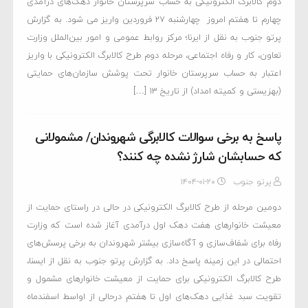
دوم کالابرگ الکترونیکی به حساب سرپرستان خانوار دهک‌های درآمدی
چهارم تا هفتم امروز چهارشنبه ۲۷ فروردین واریز می شود. به گزارش
پرتو جنوب به نقل از ایرنا؛ مرکز روابط عمومی و امور بین‌الملل وزارت
تعاون، کار و رفاه اجتماعی، مرحله دوم طرح کالابرگ الکترونیکی با واریز
اعتبار به حساب سرپرستان خانوار تحت پوشش سازمان‌های حمایتی
(بهزیستی و کمیته امداد) از تاریخ ۱۳ […]
پاسخ به برخی سوالات کالابرگی شهروندان/ مشمولانی
که حسابشان شارژ نشده چه کنند؟
پرتو جنوب
۱۴۰۴-۰۱-۲۰
دومین مرحله از طرح کالابرگ الکترونیکی در حالی در راستای حمایت از
معیشت خانوارهای هفت دهک اول درآمدی آغاز شده است که وزارت
رفاه برای شفاف‌سازی و آگاه‌سازی بیشتر شهروندان به برخی پرسش‌های
احتمالی در این زمینه پاسخ داد. به گزارش پرتو جنوب به نقل از ایسنا،
طرح کالابرگ الکترونیکی برای حمایت از معیشت خانوارهای مشمول و
تقویت سبد غذایی دهک‌های اول تا هفتم درحالی از اواسط اسفندماه