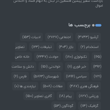
بازداشت سفیر پیشین فلسطین در لبنان به اتهام فساد و اختلاس
اموال
برچسب ها
آرشیو
(4743)
اجتماعی
(2727)
ادبیات
(153)
استخدام
(2)
بازار
(404)
تبلیغات
(123)
تصاویر
(165)
تکنولوژی
(180)
حوادث
(2347)
خانه خاص
(392)
خبر فوری
(11)
خواندنی
(151)
دانش و سلامت
(721)
سیاسی
(1896)
شهرستان
(5863)
فارس
(6)
فرهنگی هنری
(487)
مقالات
(508)
نیازمندی ها
(0)
ورزشی
(827)
پیام
(18)
گالری تصاویر
(150)
گرافیک
(114)
گوناگون
(53)