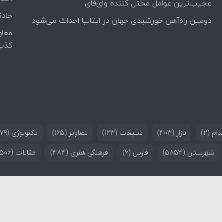
عجیب‌ترین عوامل مختل کننده وای‌فای
حادث
دومین راه‌آهن خورشیدی جهان در ایتالیا احداث می‌شود
معاو
کذب
ام
(2)
بازار
(403)
تبلیغات
(123)
تصاویر
(165)
تکنولوژی
(179)
شهرستان
(5854)
فارس
(6)
فرهنگی هنری
(484)
مقالات
(506)