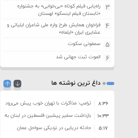
راه‌یابی فیلم کوتاه «بی‌خوابی» به جشنواره
3
«تابستان فیلم اینسکو» لهستان
فراخوان همایش طرح واره ملی شاعران ایلیاتی و
4
عشایری ایران «ایلماه»
سمفونی سکوت
5
الموت ثبت جهانی شد
6
داغ ترین نوشته ها
ترامپ: مذاکرات با تهران خوب پیش می‌رود
۸:۳۶
بازداشت سفیر پیشین فلسطین در لبنان به اته
۱۰:۳۳
حادثه دریایی در نزدیکی سواحل عمان
۵:۱۷