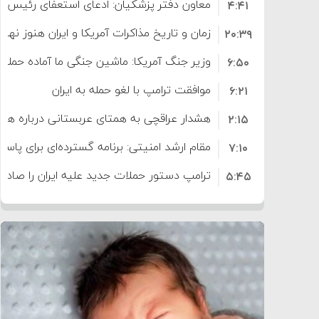
معاون دفتر پزشکیان: ادعای استعفای رئیس
۴:۴۱
است
زمان و تاریخ مذاکرات آمریکا و ایران هنوز نه
۲۰:۳۹
وزیر جنگ آمریکا: ماشین جنگی ما آماده حمله 
۶:۵۰
موافقت ترامپ با لغو حمله به ایران
۶:۲۱
هشدار عراقچی به همتای عربستانی درباره همرا
۲:۱۵
مقام ارشد امنیتی: برنامه گسترده‌ای برای پاسخ 
۷:۱۰
ترامپ دستور حملات جدید علیه ایران را صادر 
۵:۴۵
سپاه: دو نفتکش متخلف مورد اصابت قرار گر
۱۲:۵۹
ترامپ مدعی توافق تاریخی برای خلع سلاح ک
۸:۵۷
اعتراض عراقچی به همتای بلغارستانی به دلیل
۱۶:۱۹
ایران
کشورهایی که به متجاوزان کمک می کنند پ
۱۰:۱۵
سنتکام پایان تجاوز جدید به ایران را اعلام کرد