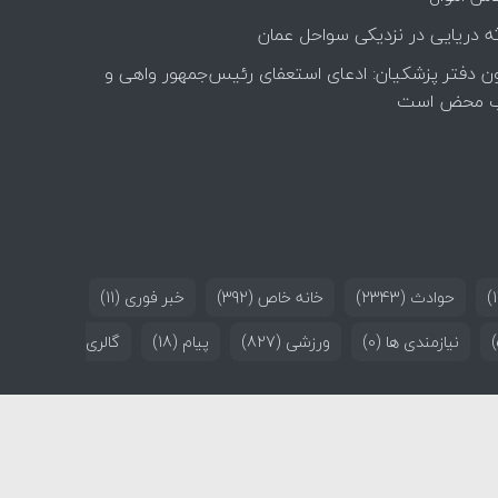
ه دریایی در نزدیکی سواحل عمان
ن دفتر پزشکیان: ادعای استعفای رئیس‌جمهور واهی و
 محض است
حوادث
(2343)
خانه خاص
(392)
خبر فوری
(11)
نیازمندی ها
(0)
ورزشی
(827)
پیام
(18)
گالری