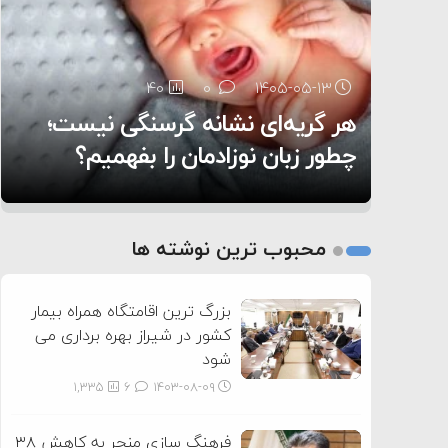
۶:۰۵
40
29
0
0
۱۴۰۵-۰۵-۱۳
۱۴۰۵-۰۵-۱۲
هر گریه‌ای نشانه گرسنگی نیست؛
تغذیه پدر می‌تواند بر سلامت نوزاد
13
0
۱۴۰۵-۰۵-۱۲
تأثیر بگذارد
روی دیگر زندگی
چطور زبان نوزادمان را بفهمیم؟
1
2
محبوب ترین نوشته ها
3
بزرگ ترین اقامتگاه همراه بیمار
کشور در شیراز بهره برداری می
شود
1,335
6
۱۴۰۳-۰۸-۰۹
فرهنگ سازی منجر به کاهش ۳۸