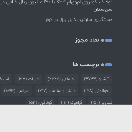
توقیف خودروی ام‌وی‌ام X33 با ۱۳۰ میلیون ریال خلافی در
سروستان
دستگیری سارقین کابل برق در کوار
نماد مجوز
برچسب ها
آرشیو
(4743)
اجتماعی
(2727)
ادبیات
(153)
استخد
خواندنی
(148)
دانش و سلامت
(717)
سیاسی
(1894)
تصاویر
(150)
گرافیک
(114)
گوناگون
(53)
خانه
تماس با ما