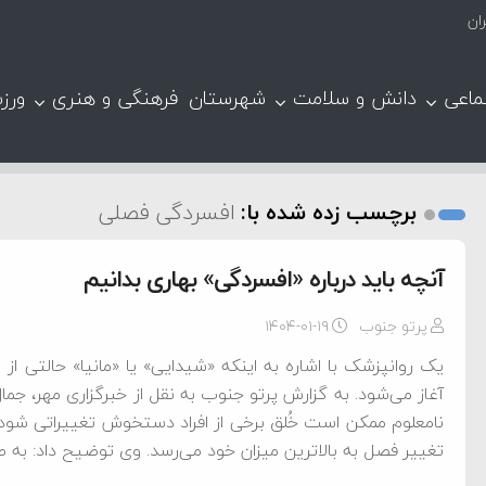
ان
ماعی
دانش و سلامت
شهرستان
فرهنگی و هنری
ورز
برچسب زده شده با:
افسردگی فصلی
آنچه باید درباره «افسردگی» بهاری بدانیم
پرتو جنوب
۱۴۰۴-۰۱-۱۹
یک روانپزشک با اشاره به اینکه «شیدایی» یا «مانیا» حالتی از
آغاز می‌شود. به گزارش پرتو جنوب به نقل از خبرگزاری مهر، جما
نامعلوم ممکن است خُلق برخی از افراد دستخوش تغییراتی شود، ا
تغییر فصل به بالاترین میزان خود می‌رسد. وی توضیح داد: به ط