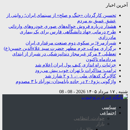
آخرین اخبار
تحسین کارگردان «جنگ و صلح» از سینمای ایران؛ روایتی از
عشق عمیق به مردم
هشدار درباره فروش حواله‌های صوری خودروهای وارداتی
طرح درمانی جهاد دانشگاهی فارس برای یک بیماری
مادرزادی
شیرازمرغ؛ بر سکوی دوم صنعت مرغداری ایران
برگزاری موکب حرم مطهر حضرت سید علاءالدین حسین(ع)
تعطیلی ۴ مرکز غیرمجاز دندانپزشکی در شیراز از ابتدای
مردادماه تاکنون
جزئیات راه اندازی کیف پول ایران اعلام شد
ترامپ: مذاکرات با تهران خوب پیش می‌رود
کالابرگ کدهای ملی ۰، ۱ و ۲ شارژ شد
واژگونی پژو۲۰۶ در جاده بابامیدان- نورآباد با ۳ مصدوم
شنبه , ۱۷ مرداد ۱۴۰۵
2026 - 08 - 08
سیاسی
اجتماعی
حوادث، انتظامی
بازار
طلا و ارز