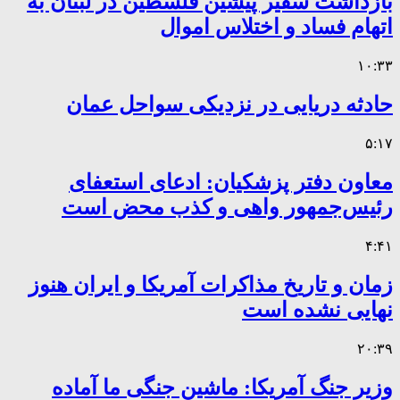
بازداشت سفیر پیشین فلسطین در لبنان به
اتهام فساد و اختلاس اموال
۱۰:۳۳
حادثه دریایی در نزدیکی سواحل عمان
۵:۱۷
معاون دفتر پزشکیان: ادعای استعفای
رئیس‌جمهور واهی و کذب محض است
۴:۴۱
زمان و تاریخ مذاکرات آمریکا و ایران هنوز
نهایی نشده است
۲۰:۳۹
وزیر جنگ آمریکا: ماشین جنگی ما آماده