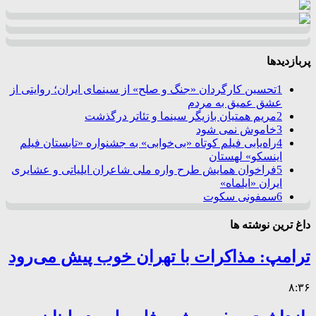
پربازدیدها
1
تحسین کارگردان «جنگ و صلح» از سینمای ایران؛ روایتی از
عشق عمیق به مردم
2
مریم همتیان بازیگر سینما و تئاتر درگذشت
3
خاموش نمی شود
4
راه‌یابی فیلم کوتاه «بی‌خوابی» به جشنواره «تابستان فیلم
اینسکو» لهستان
5
فراخوان همایش طرح واره ملی شاعران ایلیاتی و عشایری
ایران «ایلماه»
6
سمفونی سکوت
داغ ترین نوشته ها
ترامپ: مذاکرات با تهران خوب پیش می‌رود
۸:۳۶