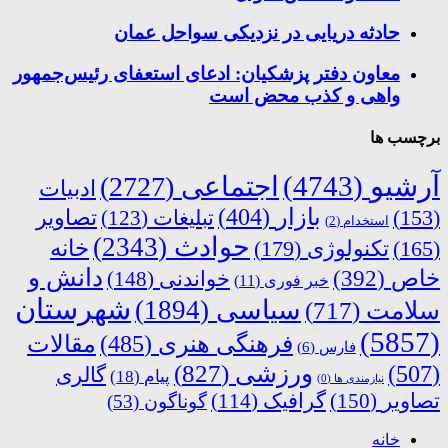
حادثه دریایی در نزدیکی سواحل عمان
معاون دفتر پزشکیان: ادعای استعفای رئیس‌جمهور
واهی و کذب محض است
برچسب ها
آرشیو
(4743)
اجتماعی
(2727)
ادبیات
بازار
(404)
(153)
تبلیغات
(123)
تصاویر
استخدام
(2)
حوادث
(2343)
خانه
(165)
تکنولوژی
(179)
دانش و
خاص
(392)
خواندنی
(148)
خبر فوری
(11)
شهرستان
سیاسی
(1894)
سلامت
(717)
(5857)
فرهنگی هنری
(485)
مقالات
فارس
(6)
ورزشی
(827)
(507)
گالری
پیام
(18)
نیازمندی ها
(0)
تصاویر
(150)
گرافیک
(114)
گوناگون
(53)
خانه