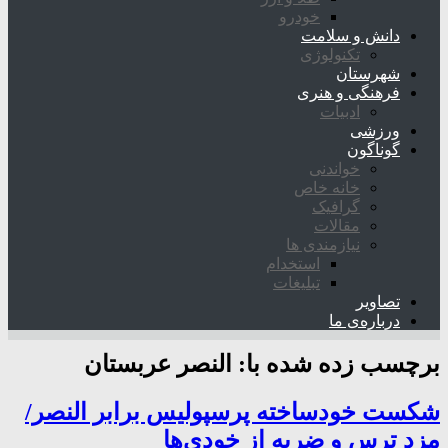
خودرو
دانش و سلامت
تکنولوژی
شهرستان
فرهنگی و هنری
ادبیات
ورزشی
گوناگون
خواندنی
خانه خاص
گرافیک
مقالات
نیازمندی ها
استخدام
تبلیغات
تصاویر
درباره‌ی ما
برچسب زده شده با:
النصر عربستان
شکست خودساخته پرسپولیس برابر النصر/
مزد ترس و ضربه از خودی‌ها