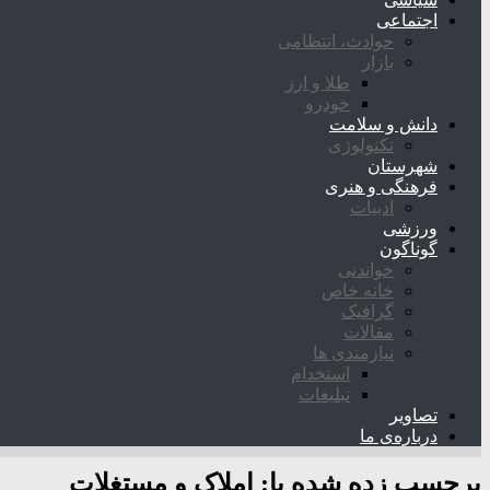
اجتماعی
حوادث، انتظامی
بازار
طلا و ارز
خودرو
دانش و سلامت
تکنولوژی
شهرستان
فرهنگی و هنری
ادبیات
ورزشی
گوناگون
خواندنی
خانه خاص
گرافیک
مقالات
نیازمندی ها
استخدام
تبلیغات
تصاویر
درباره‌ی ما
برچسب زده شده با:
املاک و مستغلات