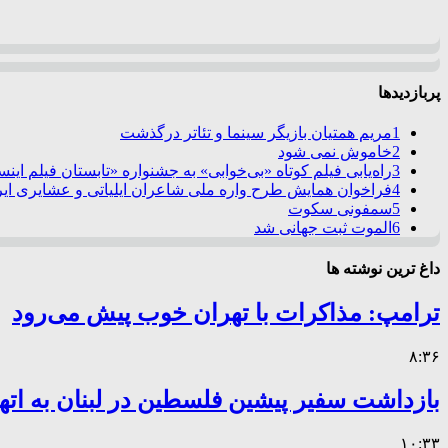
پربازدیدها
1
مریم همتیان بازیگر سینما و تئاتر درگذشت
2
خاموش نمی شود
3
راه‌یابی فیلم کوتاه «بی‌خوابی» به جشنواره «تابستان فیلم این
4
فراخوان همایش طرح واره ملی شاعران ایلیاتی و عشایری ایرا
5
سمفونی سکوت
6
الموت ثبت جهانی شد
داغ ترین نوشته ها
ترامپ: مذاکرات با تهران خوب پیش می‌رود
۸:۳۶
بازداشت سفیر پیشین فلسطین در لبنان به اته
۱۰:۳۳