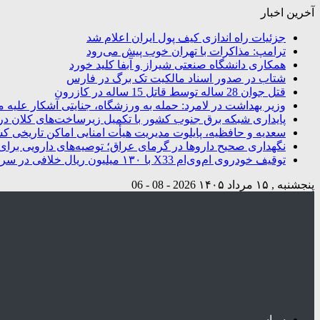
آخرین اخبار
جزئیات راه اندازی کیف پول ایران اعلام شد
ترامپ: مذاکرات با تهران خوب پیش می‌رود
همکاری دانشگاه صنعتی شیراز و آبفا کلید خورد
شتاب در صدور اسناد مالکیت تک برگ در فارس
قتل جوان 28 ساله توسط قاتل 15 ساله در کازرون
وزیر بهداشت در لامرد: حمله به ورزشگاه، جنایتی آشکار علیه م
پایداری شبکه برق جنوب کشور با تکمیل زیرساخت‌های کلان در
سعدیه و حافظیه، پایلوت مدیریت هیأت امنایی اماکن تاریخی ک
نگهداری صحیح داروها در گرمای عراق؛ توصیه‌های دارویی برای 
توقیف خودروی ام‌وی‌ام X33 با ۱۳۰ میلیون ریال خلافی در سروستان
پنجشنبه , ۱۵ مرداد ۱۴۰۵
2026 - 08 - 06
سیاسی