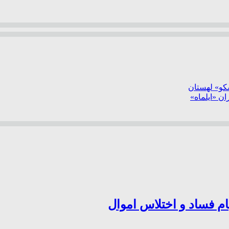
سکو» لهستان
ن «ایلماه»
ام فساد و اختلاس اموال