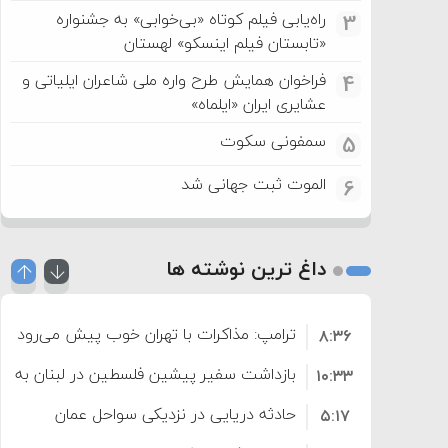
راه‌یابی فیلم کوتاه «بی‌خوابی» به جشنواره
3
«تابستان فیلم اینسکو» لهستان
فراخوان همایش طرح واره ملی شاعران ایلیاتی و
4
عشایری ایران «ایلماه»
سمفونی سکوت
5
الموت ثبت جهانی شد
6
داغ ترین نوشته ها
ترامپ: مذاکرات با تهران خوب پیش می‌رود
۸:۳۶
بازداشت سفیر پیشین فلسطین در لبنان به اته
۱۰:۳۳
حادثه دریایی در نزدیکی سواحل عمان
۵:۱۷