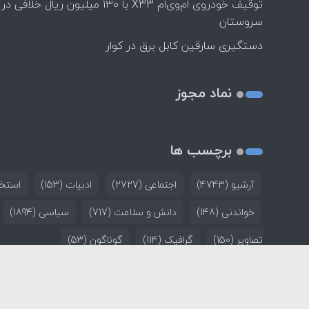
توقیف خودروی ام‌وی‌ام X33 با ۱۳۰ میلیون ریال خلافی در
سروستان
دستگیری سارقین کابل برق در کوار
نماد مجوز
برچسب ها
آرشیو
(4743)
اجتماعی
(2727)
ادبیات
(153)
استخد
خواندنی
(148)
دانش و سلامت
(717)
سیاسی
(1894)
تصاویر
(150)
گرافیک
(114)
گوناگون
(53)
خانه
تماس با ما