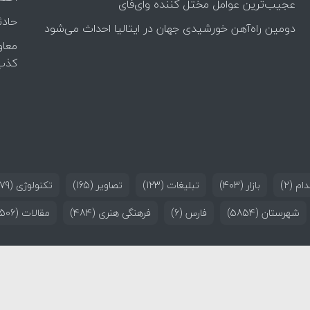
عجیب‌ترین عوامل مختل کننده وای‌فای
حادث
دومین راه‌آهن خورشیدی جهان در ایتالیا احداث می‌شود
معاو
کذب
ام
(2)
بازار
(403)
تبلیغات
(123)
تصاویر
(165)
تکنولوژی
(179)
شهرستان
(5854)
فارس
(6)
فرهنگی هنری
(484)
مقالات
(506)