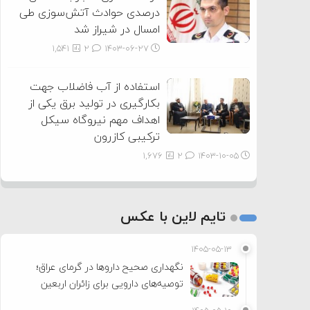
درصدی حوادث آتش‌سوزی طی
امسال در شیراز شد
1,541
2
۱۴۰۳-۰۶-۲۷
استفاده از آب فاضلاب جهت
بکارگیری در تولید برق یکی از
اهداف مهم نیروگاه سیکل
ترکیبی کازرون
1,676
2
۱۴۰۳-۱۰-۰۵
تایم لاین با عکس
۱۴۰۵-۰۵-۱۳
نگهداری صحیح داروها در گرمای عراق؛
توصیه‌های دارویی برای زائران اربعین