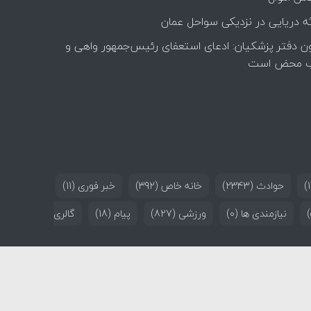
ه دریایی در نزدیکی سواحل عمان
ن دفتر پزشکیان: ادعای استعفای رئیس‌جمهور واهی و
 محض است
حوادث
(2343)
خانه خاص
(392)
خبر فوری
(11)
نیازمندی ها
(0)
ورزشی
(827)
پیام
(18)
گالری