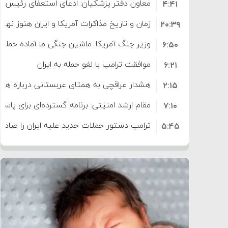
معاون دفتر پزشکیان: ادعای استعفای رئیس
۴:۴۱
است
زمان و تاریخ مذاکرات آمریکا و ایران هنوز نه
۲۰:۳۹
وزیر جنگ آمریکا: ماشین جنگی ما آماده حمله 
۶:۵۰
موافقت ترامپ با لغو حمله به ایران
۶:۲۱
هشدار عراقچی به همتای عربستانی درباره همرا
۲:۱۵
مقام ارشد امنیتی: برنامه گسترده‌ای برای پاسخ 
۷:۱۰
ترامپ دستور حملات جدید علیه ایران را صادر 
۵:۴۵
سپاه: دو نفتکش متخلف مورد اصابت قرار گر
۱۲:۵۹
ترامپ مدعی توافق تاریخی برای خلع سلاح ک
۸:۵۷
اعتراض عراقچی به همتای بلغارستانی به دلیل
۱۶:۱۹
ایران
کشورهایی که به متجاوزان کمک می کنند پ
۱۰:۱۵
سنتکام پایان تجاوز جدید به ایران را اعلام کرد