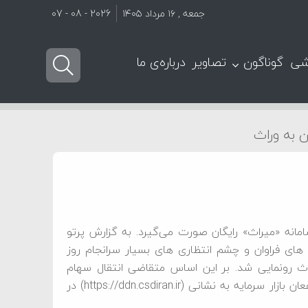
جمعه , ۱۶ مرداد ۱۴۰۵
2026 - 08 - 07
شی
گوناگون
تصاویر
درباره‌ی ما
 به وراث
امانه «میراث» رایگان صورت می‌گیرد. به گزارش پرتو
ای فراوان و چشم انتظاری های بسیار سرانجام روز
اث رونمایی شد. بر این اساس متقاضی انتقال سهام
متوفیان سهام عدالت به وراث باید پس از ورود به درگاه ذینفعان بازار سرمایه به نشانی (https://ddn.csdiran.ir) در