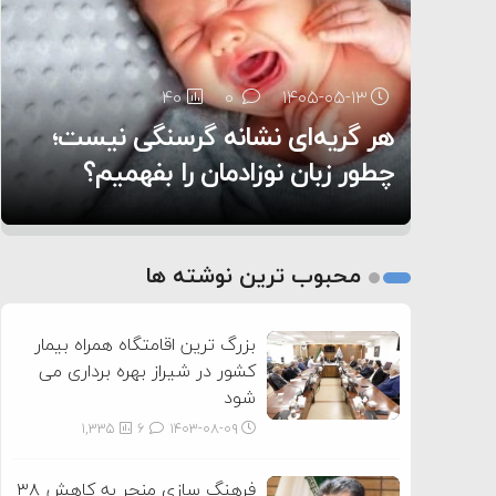
۶:۰۵
40
29
0
0
۱۴۰۵-۰۵-۱۳
۱۴۰۵-۰۵-۱۲
هر گریه‌ای نشانه گرسنگی نیست؛
تغذیه پدر می‌تواند بر سلامت نوزاد
13
0
۱۴۰۵-۰۵-۱۲
تأثیر بگذارد
روی دیگر زندگی
چطور زبان نوزادمان را بفهمیم؟
1
2
محبوب ترین نوشته ها
3
بزرگ ترین اقامتگاه همراه بیمار
کشور در شیراز بهره برداری می
شود
1,335
6
۱۴۰۳-۰۸-۰۹
فرهنگ سازی منجر به کاهش ۳۸