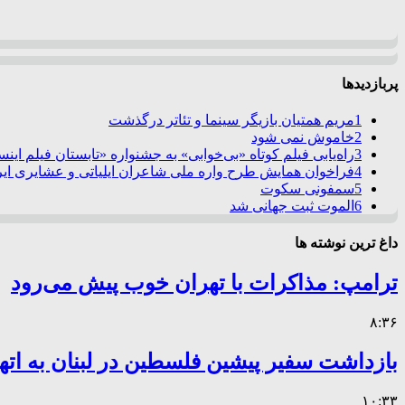
پربازدیدها
1
مریم همتیان بازیگر سینما و تئاتر درگذشت
2
خاموش نمی شود
3
راه‌یابی فیلم کوتاه «بی‌خوابی» به جشنواره «تابستان فیلم این
4
فراخوان همایش طرح واره ملی شاعران ایلیاتی و عشایری ایرا
5
سمفونی سکوت
6
الموت ثبت جهانی شد
داغ ترین نوشته ها
ترامپ: مذاکرات با تهران خوب پیش می‌رود
۸:۳۶
بازداشت سفیر پیشین فلسطین در لبنان به اته
۱۰:۳۳