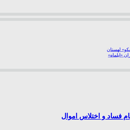
سکو» لهستان
ن «ایلماه»
ام فساد و اختلاس اموال