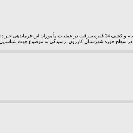
فرمانده انتظامي کازرون از شناسایی و انهدام باند 6 نفره سرقت احشام و كشف 24 فقره سر
م در سطح حوزه شهرستان کازرون، رسيدگي به موضوع جهت شناسایی و