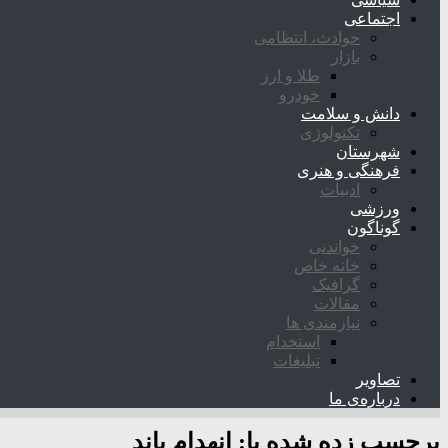
اجتماعی
حوادث، انتظامی
بازار
طلا و ارز
خودرو
دانش و سلامت
تکنولوژی
شهرستان
فرهنگی و هنری
ادبیات
ورزشی
گوناگون
خواندنی
خانه خاص
گرافیک
مقالات
نیازمندی ها
استخدام
تبلیغات
تصاویر
درباره‌ی ما
برچسب زده شده با:
انهدام باند