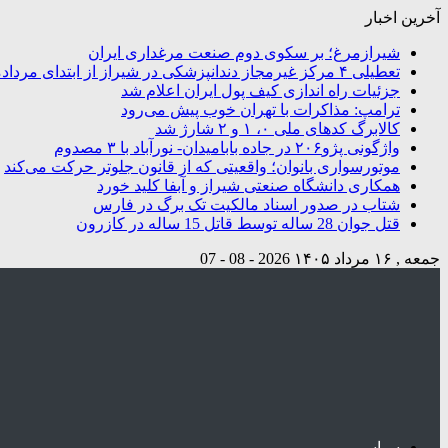
آخرین اخبار
شیرازمرغ؛ بر سکوی دوم صنعت مرغداری ایران
تعطیلی ۴ مرکز غیرمجاز دندانپزشکی در شیراز از ابتدای مردادماه تاکنون
جزئیات راه اندازی کیف پول ایران اعلام شد
ترامپ: مذاکرات با تهران خوب پیش می‌رود
کالابرگ کدهای ملی ۰، ۱ و ۲ شارژ شد
واژگونی پژو۲۰۶ در جاده بابامیدان- نورآباد با ۳ مصدوم
موتورسواری بانوان؛ واقعیتی که از قانون جلوتر حرکت می‌کند
همکاری دانشگاه صنعتی شیراز و آبفا کلید خورد
شتاب در صدور اسناد مالکیت تک برگ در فارس
قتل جوان 28 ساله توسط قاتل 15 ساله در کازرون
جمعه , ۱۶ مرداد ۱۴۰۵
2026 - 08 - 07
سیاسی