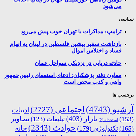
می‌شود
سیاسی
ترامپ: مذاکرات با تهران خوب پیش می‌رود
بازداشت سفیر پیشین فلسطین در لبنان به اتهام
فساد و اختلاس اموال
حادثه دریایی در نزدیکی سواحل عمان
معاون دفتر پزشکیان: ادعای استعفای رئیس‌جمهور
واهی و کذب محض است
برچسب ها
آرشیو
(4743)
اجتماعی
(2727)
ادبیات
بازار
(403)
(153)
تبلیغات
(123)
تصاویر
استخدام
(2)
حوادث
(2343)
خانه
(165)
تکنولوژی
(179)