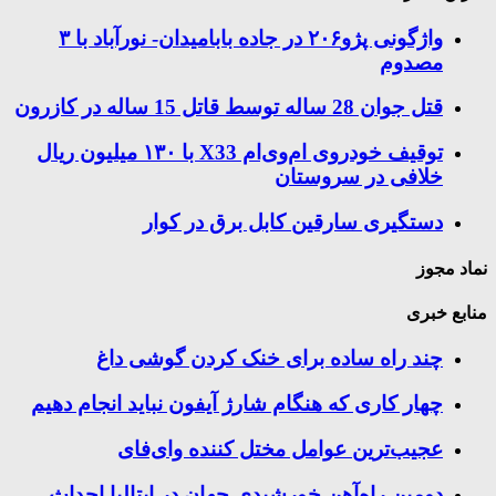
واژگونی پژو۲۰۶ در جاده بابامیدان- نورآباد با ۳
مصدوم
قتل جوان 28 ساله توسط قاتل 15 ساله در کازرون
توقیف خودروی ام‌وی‌ام X33 با ۱۳۰ میلیون ریال
خلافی در سروستان
دستگیری سارقین کابل برق در کوار
نماد مجوز
منابع خبری
چند راه‌ ساده برای خنک کردن گوشی داغ
چهار کاری که هنگام شارژ آیفون نباید انجام دهیم
عجیب‌ترین عوامل مختل کننده وای‌فای
دومین راه‌آهن خورشیدی جهان در ایتالیا احداث