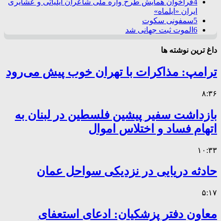
4
فراخوان همایش طرح واره ملی شاعران ایلیاتی و عشایری
ایران «ایلماه»
5
سمفونی سکوت
6
الموت ثبت جهانی شد
داغ ترین نوشته ها
ترامپ: مذاکرات با تهران خوب پیش می‌رود
۸:۳۶
بازداشت سفیر پیشین فلسطین در لبنان به
اتهام فساد و اختلاس اموال
۱۰:۳۳
حادثه دریایی در نزدیکی سواحل عمان
۵:۱۷
معاون دفتر پزشکیان: ادعای استعفای