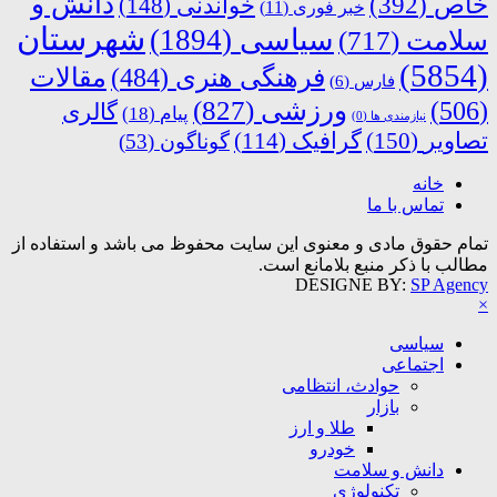
دانش و
خاص
(392)
خواندنی
(148)
خبر فوری
(11)
شهرستان
سیاسی
(1894)
سلامت
(717)
(5854)
فرهنگی هنری
(484)
مقالات
فارس
(6)
ورزشی
(827)
(506)
گالری
پیام
(18)
نیازمندی ها
(0)
تصاویر
(150)
گرافیک
(114)
گوناگون
(53)
خانه
تماس با ما
تمام حقوق مادی و معنوی این سایت محفوظ می باشد و استفاده از
مطالب با ذکر منبع بلامانع است.
DESIGNE BY:
SP Agency
×
سیاسی
اجتماعی
حوادث، انتظامی
بازار
طلا و ارز
خودرو
دانش و سلامت
تکنولوژی