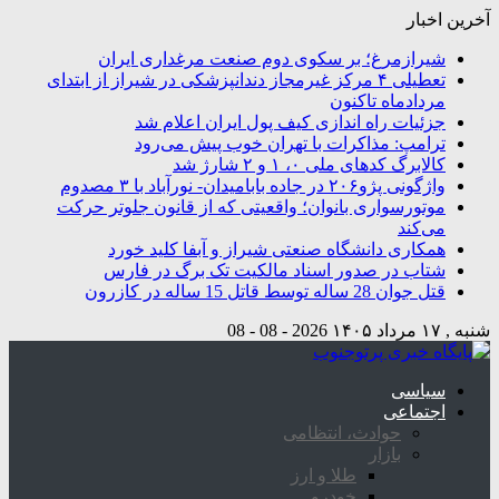
آخرین اخبار
شیرازمرغ؛ بر سکوی دوم صنعت مرغداری ایران
تعطیلی ۴ مرکز غیرمجاز دندانپزشکی در شیراز از ابتدای
مردادماه تاکنون
جزئیات راه اندازی کیف پول ایران اعلام شد
ترامپ: مذاکرات با تهران خوب پیش می‌رود
کالابرگ کدهای ملی ۰، ۱ و ۲ شارژ شد
واژگونی پژو۲۰۶ در جاده بابامیدان- نورآباد با ۳ مصدوم
موتورسواری بانوان؛ واقعیتی که از قانون جلوتر حرکت
می‌کند
همکاری دانشگاه صنعتی شیراز و آبفا کلید خورد
شتاب در صدور اسناد مالکیت تک برگ در فارس
قتل جوان 28 ساله توسط قاتل 15 ساله در کازرون
شنبه , ۱۷ مرداد ۱۴۰۵
2026 - 08 - 08
سیاسی
اجتماعی
حوادث، انتظامی
بازار
طلا و ارز
خودرو