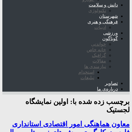
دانش و سلامت
تکنولوژی
شهرستان
فرهنگی و هنری
ادبیات
ورزشی
گوناگون
خواندنی
خانه خاص
گرافیک
مقالات
نیازمندی ها
استخدام
تبلیغات
تصاویر
درباره‌ی ما
برچسب زده شده با:
اولین نمایشگاه
لجستیک
معاون هماهنگی امور اقتصادی استانداری