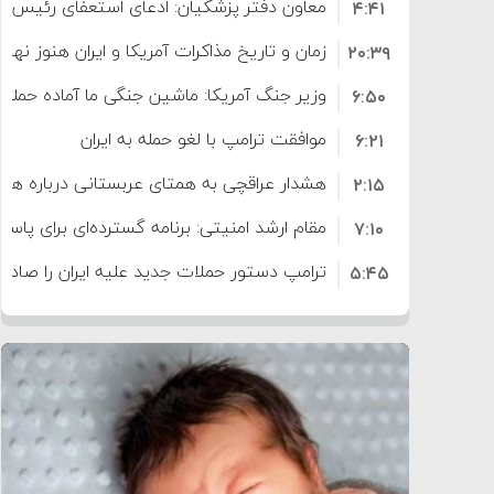
معاون دفتر پزشکیان: ادعای استعفای رئیس
۴:۴۱
است
زمان و تاریخ مذاکرات آمریکا و ایران هنوز نه
۲۰:۳۹
وزیر جنگ آمریکا: ماشین جنگی ما آماده حمله 
۶:۵۰
موافقت ترامپ با لغو حمله به ایران
۶:۲۱
هشدار عراقچی به همتای عربستانی درباره همرا
۲:۱۵
مقام ارشد امنیتی: برنامه گسترده‌ای برای پاسخ 
۷:۱۰
ترامپ دستور حملات جدید علیه ایران را صادر 
۵:۴۵
سپاه: دو نفتکش متخلف مورد اصابت قرار گر
۱۲:۵۹
ترامپ مدعی توافق تاریخی برای خلع سلاح ک
۸:۵۷
اعتراض عراقچی به همتای بلغارستانی به دلیل
۱۶:۱۹
ایران
کشورهایی که به متجاوزان کمک می کنند پ
۱۰:۱۵
سنتکام پایان تجاوز جدید به ایران را اعلام کرد