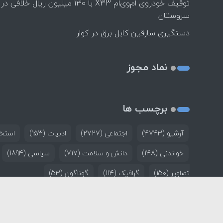
توقیف خودروی ام‌وی‌ام X33 با ۱۳۰ میلیون ریال خلافی در
سروستان
دستگیری سارقین کابل برق در کوار
نماد مجوز
برچسب ها
آرشیو
(4743)
اجتماعی
(2727)
ادبیات
(153)
استخد
خواندنی
(148)
دانش و سلامت
(717)
سیاسی
(1894)
تصاویر
(150)
گرافیک
(114)
گوناگون
(53)
خانه
تماس با ما