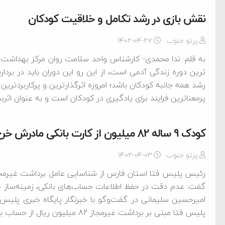
نقش بازی در رشد تکامل و خلاقیت کودکان
پرتو جنوب
۱۴۰۲-۰۴-۲۷
به قلم: ندا محمدی- کارشناس واحد سلامت روان مرکز بهداش
ترین دوره زندگی آدمی است، از این رو این دوران باید در بردا
رشد همه جانبه کودکان باشد؛ امروزه اثرگذارترین و پرکاربردترین
پرمعناترین فرایند برای یادگیری در کودکان است و به عنوان ا
کودک 9 ساله 82 میلیون از کارت بانکی مادرش خرج بازی آنلاین کرد
پرتو جنوب
۱۴۰۲-۰۴-۰۳
رئیس پلیس فتا استان فارس از شناسایی عامل برداشت غیرمجاز
گفت: عدم دقت در حفظ اطلاعات حساب‌های بانکی، زمینه‌ساز ج
پلیس فتا مبنی بر برداشت غیرمجاز 82 میلیون ریال از حساب بانکی‌اش در روزهای متوالی، موضوع در دستور کار […]