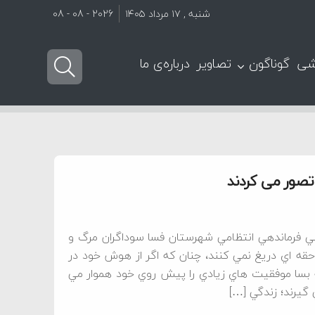
شنبه , ۱۷ مرداد ۱۴۰۵
2026 - 08 - 08
شی
گوناگون
تصاویر
درباره‌ی ما
تصور می کردند
عي فرماندهي انتظامي شهرستان فسا سوداگران مرگ و
قه اي دريغ نمي کنند، چنان که اگر از هوش خود در
 بسا موفقيت هاي زيادي را پيش روي خود هموار مي
 گيرند؛ زندگي […]