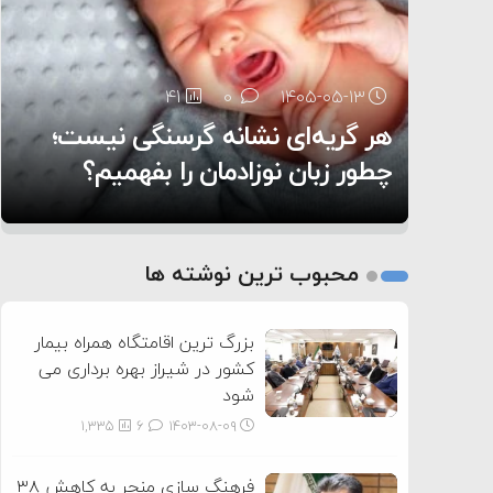
۶:۰۵
30
41
0
0
۱۴۰۵-۰۵-۱۳
۱۴۰۵-۰۵-۱۲
هر گریه‌ای نشانه گرسنگی نیست؛
تغذیه پدر می‌تواند بر سلامت نوزاد
14
0
۱۴۰۵-۰۵-۱۲
تأثیر بگذارد
روی دیگر زندگی
چطور زبان نوزادمان را بفهمیم؟
1
2
محبوب ترین نوشته ها
3
بزرگ ترین اقامتگاه همراه بیمار
کشور در شیراز بهره برداری می
شود
1,335
6
۱۴۰۳-۰۸-۰۹
فرهنگ سازی منجر به کاهش ۳۸