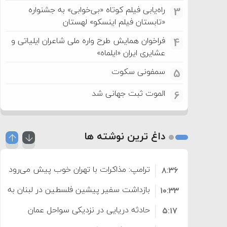
راه‌یابی فیلم کوتاه «بی‌خوابی» به جشنواره
3
«تابستان فیلم اینسکو» لهستان
فراخوان همایش طرح واره ملی شاعران ایلیاتی و
4
عشایری ایران «ایلماه»
سمفونی سکوت
5
الموت ثبت جهانی شد
6
داغ ترین نوشته ها
ترامپ: مذاکرات با تهران خوب پیش می‌رود
۸:۳۶
بازداشت سفیر پیشین فلسطین در لبنان به اته
۱۰:۳۳
حادثه دریایی در نزدیکی سواحل عمان
۵:۱۷