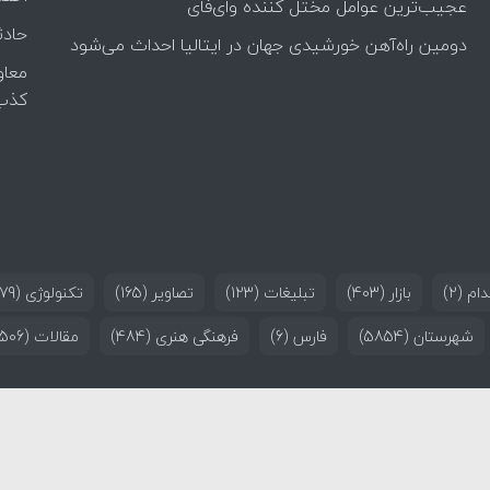
عجیب‌ترین عوامل مختل کننده وای‌فای
حادث
دومین راه‌آهن خورشیدی جهان در ایتالیا احداث می‌شود
معاو
کذب
ام
(2)
بازار
(403)
تبلیغات
(123)
تصاویر
(165)
تکنولوژی
(179)
شهرستان
(5854)
فارس
(6)
فرهنگی هنری
(484)
مقالات
(506)