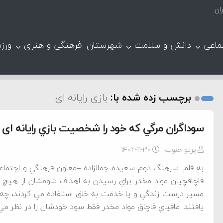
ان
ماعی
دانش و سلامت
شهرستان
فرهنگی و هنری
ورز
برچسب زده شده با:
بازی رایانه ای
سوداگران مرگي که خود را شخصيت بازي رايانه ای 
پرتو جنوب
۱۴۰۲-۱۱-۳۰
به قلم: سرهنگ دوم سعيده جمالزاده –معاون فرهنگي و اجتما
قاچاقچيان مواد مخدر براي رسيدن به اهداف شومشان از هيچ ح
مسير درست زندگي و يا خدمت به خلق استفاده مي کردند، چه
يافتند. مافياي قاچاق مواد مخدر فقط سود خودشان را در نظر مي