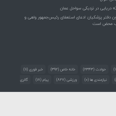
ه دریایی در نزدیکی سواحل عمان
ن دفتر پزشکیان: ادعای استعفای رئیس‌جمهور واهی و
 محض است
حوادث
(2343)
خانه خاص
(392)
خبر فوری
(11)
نیازمندی ها
(0)
ورزشی
(827)
پیام
(18)
گالری