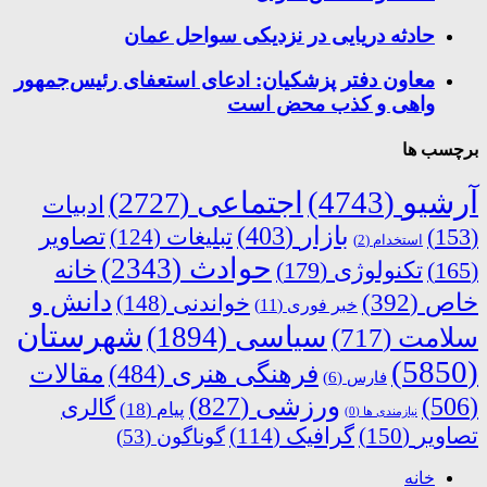
حادثه دریایی در نزدیکی سواحل عمان
معاون دفتر پزشکیان: ادعای استعفای رئیس‌جمهور
واهی و کذب محض است
برچسب ها
آرشیو
(4743)
اجتماعی
(2727)
ادبیات
بازار
(403)
(153)
تبلیغات
(124)
تصاویر
استخدام
(2)
حوادث
(2343)
خانه
(165)
تکنولوژی
(179)
دانش و
خاص
(392)
خواندنی
(148)
خبر فوری
(11)
شهرستان
سیاسی
(1894)
سلامت
(717)
(5850)
فرهنگی هنری
(484)
مقالات
فارس
(6)
ورزشی
(827)
(506)
گالری
پیام
(18)
نیازمندی ها
(0)
تصاویر
(150)
گرافیک
(114)
گوناگون
(53)
خانه