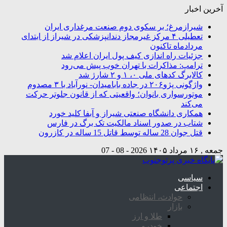
آخرین اخبار
شیرازمرغ؛ بر سکوی دوم صنعت مرغداری ایران
تعطیلی ۴ مرکز غیرمجاز دندانپزشکی در شیراز از ابتدای
مردادماه تاکنون
جزئیات راه اندازی کیف پول ایران اعلام شد
ترامپ: مذاکرات با تهران خوب پیش می‌رود
کالابرگ کدهای ملی ۰، ۱ و ۲ شارژ شد
واژگونی پژو۲۰۶ در جاده بابامیدان- نورآباد با ۳ مصدوم
موتورسواری بانوان؛ واقعیتی که از قانون جلوتر حرکت
می‌کند
همکاری دانشگاه صنعتی شیراز و آبفا کلید خورد
شتاب در صدور اسناد مالکیت تک برگ در فارس
قتل جوان 28 ساله توسط قاتل 15 ساله در کازرون
جمعه , ۱۶ مرداد ۱۴۰۵
2026 - 08 - 07
سیاسی
اجتماعی
حوادث، انتظامی
بازار
طلا و ارز
خودرو