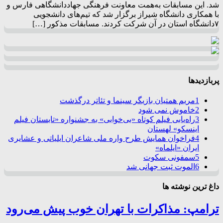
شد. این مسابقات به‌همت معاونت فرهنگی جهاددانشگاهی فارس و
با همکاری دانشگاه شیراز برگزار شد که تیم‌های دانشجویی
۷دانشگاه استان در آن شرکت کردند. مسابقات مذکور […]
پربازدیدها
1
مریم همتیان بازیگر سینما و تئاتر درگذشت
2
خاموش نمی شود
3
راه‌یابی فیلم کوتاه «بی‌خوابی» به جشنواره «تابستان فیلم
اینسکو» لهستان
4
فراخوان همایش طرح واره ملی شاعران ایلیاتی و عشایری
ایران «ایلماه»
5
سمفونی سکوت
6
الموت ثبت جهانی شد
داغ ترین نوشته ها
ترامپ: مذاکرات با تهران خوب پیش می‌رود