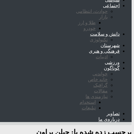
اجتماعی
حوادث، انتظامی
بازار
طلا و ارز
خودرو
دانش و سلامت
تکنولوژی
شهرستان
فرهنگی و هنری
ادبیات
ورزشی
گوناگون
خواندنی
خانه خاص
گرافیک
مقالات
نیازمندی ها
استخدام
تبلیغات
تصاویر
درباره‌ی ما
برچسب زده شده با:
جیلن براون