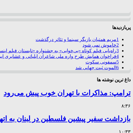
پربازدیدها
1
مریم همتیان بازیگر سینما و تئاتر درگذشت
2
خاموش نمی شود
3
راه‌یابی فیلم کوتاه «بی‌خوابی» به جشنواره «تابستان فیلم این
4
فراخوان همایش طرح واره ملی شاعران ایلیاتی و عشایری ایرا
5
سمفونی سکوت
6
الموت ثبت جهانی شد
داغ ترین نوشته ها
ترامپ: مذاکرات با تهران خوب پیش می‌رود
۸:۳۶
بازداشت سفیر پیشین فلسطین در لبنان به اته
۱۰:۳۳