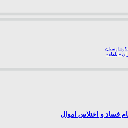
سکو» لهستان
ن «ایلماه»
ام فساد و اختلاس اموال