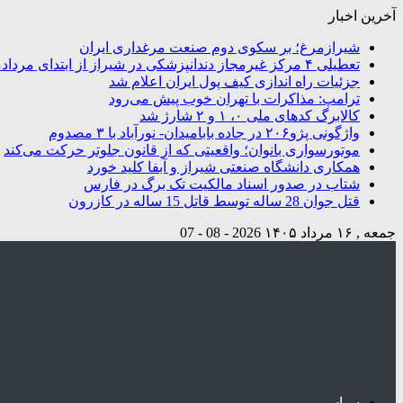
آخرین اخبار
شیرازمرغ؛ بر سکوی دوم صنعت مرغداری ایران
تعطیلی ۴ مرکز غیرمجاز دندانپزشکی در شیراز از ابتدای مردادماه تاکنون
جزئیات راه اندازی کیف پول ایران اعلام شد
ترامپ: مذاکرات با تهران خوب پیش می‌رود
کالابرگ کدهای ملی ۰، ۱ و ۲ شارژ شد
واژگونی پژو۲۰۶ در جاده بابامیدان- نورآباد با ۳ مصدوم
موتورسواری بانوان؛ واقعیتی که از قانون جلوتر حرکت می‌کند
همکاری دانشگاه صنعتی شیراز و آبفا کلید خورد
شتاب در صدور اسناد مالکیت تک برگ در فارس
قتل جوان 28 ساله توسط قاتل 15 ساله در کازرون
جمعه , ۱۶ مرداد ۱۴۰۵
2026 - 08 - 07
سیاسی