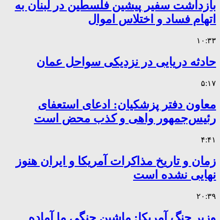
بازداشت سفیر پیشین فلسطین در لبنان به
اتهام فساد و اختلاس اموال
۱۰:۳۳
حادثه دریایی در نزدیکی سواحل عمان
۵:۱۷
معاون دفتر پزشکیان: ادعای استعفای
رئیس‌جمهور واهی و کذب محض است
۴:۴۱
زمان و تاریخ مذاکرات آمریکا و ایران هنوز
نهایی نشده است
۲۰:۳۹
وزیر جنگ آمریکا: ماشین جنگی ما آماده