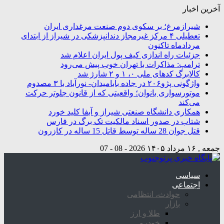
آخرین اخبار
شیرازمرغ؛ بر سکوی دوم صنعت مرغداری ایران
تعطیلی ۴ مرکز غیرمجاز دندانپزشکی در شیراز از ابتدای
مردادماه تاکنون
جزئیات راه اندازی کیف پول ایران اعلام شد
ترامپ: مذاکرات با تهران خوب پیش می‌رود
کالابرگ کدهای ملی ۰، ۱ و ۲ شارژ شد
واژگونی پژو۲۰۶ در جاده بابامیدان- نورآباد با ۳ مصدوم
موتورسواری بانوان؛ واقعیتی که از قانون جلوتر حرکت
می‌کند
همکاری دانشگاه صنعتی شیراز و آبفا کلید خورد
شتاب در صدور اسناد مالکیت تک برگ در فارس
قتل جوان 28 ساله توسط قاتل 15 ساله در کازرون
جمعه , ۱۶ مرداد ۱۴۰۵
2026 - 08 - 07
سیاسی
اجتماعی
حوادث، انتظامی
بازار
طلا و ارز
خودرو