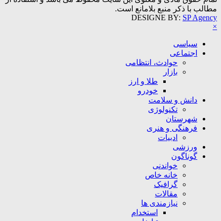
مطالب با ذکر منبع بلامانع است.
DESIGNE BY:
SP Agency
×
سیاسی
اجتماعی
حوادث، انتظامی
بازار
طلا و ارز
خودرو
دانش و سلامت
تکنولوژی
شهرستان
فرهنگی و هنری
ادبیات
ورزشی
گوناگون
خواندنی
خانه خاص
گرافیک
مقالات
نیازمندی ها
استخدام