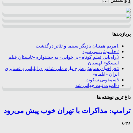
و واشنگتن […]
پربازدیدها
1
مریم همتیان بازیگر سینما و تئاتر درگذشت
2
خاموش نمی شود
3
راه‌یابی فیلم کوتاه «بی‌خوابی» به جشنواره «تابستان فیلم
اینسکو» لهستان
4
فراخوان همایش طرح واره ملی شاعران ایلیاتی و عشایری
ایران «ایلماه»
5
سمفونی سکوت
6
الموت ثبت جهانی شد
داغ ترین نوشته ها
ترامپ: مذاکرات با تهران خوب پیش می‌رود
۸:۳۶