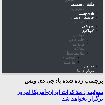
دانش و سلامت
تکنولوژی
شهرستان
فرهنگی و هنری
ادبیات
ورزشی
گوناگون
خواندنی
خانه خاص
گرافیک
مقالات
نیازمندی ها
استخدام
تبلیغات
تصاویر
درباره‌ی ما
برچسب زده شده با:
جی دی ونس
سوئیس: مذاکرات ایران-آمریکا امروز
برگزار نخواهد شد