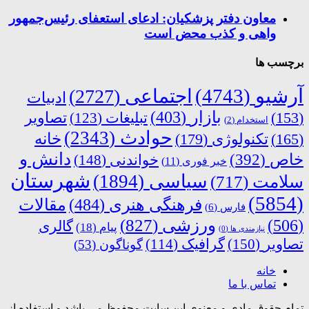
معاون دفتر پزشکیان: ادعای استعفای رئیس‌جمهور
واهی و کذب محض است
برچسب ها
آرشیو
(4743)
اجتماعی
(2727)
ادبیات
بازار
(403)
(153)
تبلیغات
(123)
تصاویر
استخدام
(2)
حوادث
(2343)
خانه
(165)
تکنولوژی
(179)
دانش و
خاص
(392)
خواندنی
(148)
خبر فوری
(11)
شهرستان
سیاسی
(1894)
سلامت
(717)
(5854)
فرهنگی هنری
(484)
مقالات
فارس
(6)
ورزشی
(827)
(506)
گالری
پیام
(18)
نیازمندی ها
(0)
تصاویر
(150)
گرافیک
(114)
گوناگون
(53)
خانه
تماس با ما
تمام حقوق مادی و معنوی این سایت محفوظ می باشد و استفاده از