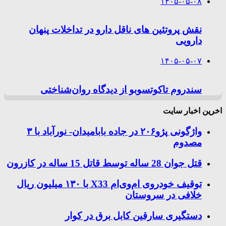
۱۴۰۵-۰۵-۰۸
نقش پروتئین های ناقل دارو در تداخلات پنهان
دارویی
۱۴۰۵-۰۵-۰۷
سندروم تاکوتسوبو از دیدگاه روان‌شناختی
اخرین اخبار سایت
واژگونی پژو۲۰۶ در جاده بابامیدان- نورآباد با ۳
مصدوم
قتل جوان 28 ساله توسط قاتل 15 ساله در کازرون
توقیف خودروی ام‌وی‌ام X33 با ۱۳۰ میلیون ریال
خلافی در سروستان
دستگیری سارقین کابل برق در کوار