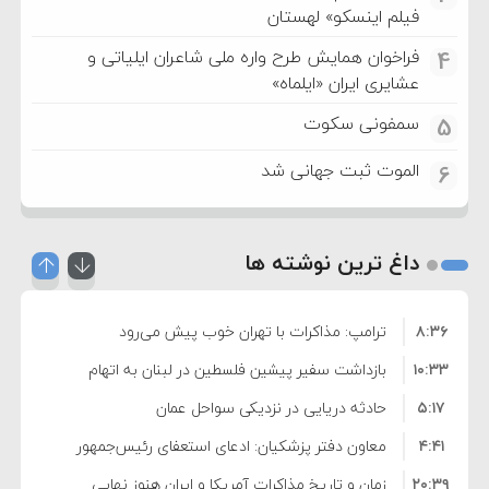
فیلم اینسکو» لهستان
فراخوان همایش طرح واره ملی شاعران ایلیاتی و
4
عشایری ایران «ایلماه»
سمفونی سکوت
5
الموت ثبت جهانی شد
6
داغ ترین نوشته ها
۸:۳۶
ترامپ: مذاکرات با تهران خوب پیش می‌رود
۱۰:۳۳
بازداشت سفیر پیشین فلسطین در لبنان به اتهام
۵:۱۷
فساد و اختلاس اموال
حادثه دریایی در نزدیکی سواحل عمان
۴:۴۱
معاون دفتر پزشکیان: ادعای استعفای رئیس‌جمهور
۲۰:۳۹
واهی و کذب محض است
زمان و تاریخ مذاکرات آمریکا و ایران هنوز نهایی