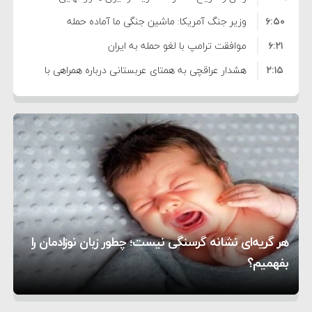
۶:۵۰
نشده است
وزیر جنگ آمریکا: ماشین جنگی ما آماده حمله
۶:۲۱
نظامی علیه ایران است
موافقت ترامپ با لغو حمله به ایران
۲:۱۵
هشدار عراقچی به همتای عربستانی درباره همراهی با
۷:۱۰
آمریکا
مقام ارشد امنیتی: برنامه گسترده‌ای برای پاسخ به
۵:۴۵
دیوانگی آمریکا داریم
ترامپ دستور حملات جدید علیه ایران را صادر کرد
۱۲:۵۹
سپاه: دو نفتکش متخلف مورد اصابت قرار گرفته و
۸:۵۷
متوقف شدند
ترامپ مدعی توافق تاریخی برای خلع سلاح کامل
۱۶:۱۹
حماس شد
اعتراض عراقچی به همتای بلغارستانی به دلیل کمک
۱۰:۱۵
به آمریکا در حملات به ایران
کشورهایی که به متجاوزان کمک می کنند پاسخ
هر گریه‌ای نشانه گرسنگی نیست؛ چطور زبان نوزادمان را
۶:۰۵
سختی خواهند گرفت
سنتکام پایان تجاوز جدید به ایران را اعلام کرد
بفهمیم؟
روی دیگر زندگی
تغذیه پدر می‌تواند بر سلامت نوزاد تأثیر بگذارد
1