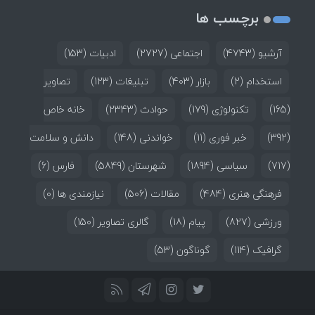
برچسب ها
آرشیو
(4743)
اجتماعی
(2727)
ادبیات
(153)
استخدام
(2)
بازار
(403)
تبلیغات
(123)
تصاویر
(165)
تکنولوژی
(179)
حوادث
(2343)
خانه خاص
(392)
خبر فوری
(11)
خواندنی
(148)
دانش و سلامت
(717)
سیاسی
(1894)
شهرستان
(5849)
فارس
(6)
فرهنگی هنری
(484)
مقالات
(506)
نیازمندی ها
(0)
ورزشی
(827)
پیام
(18)
گالری تصاویر
(150)
گرافیک
(114)
گوناگون
(53)