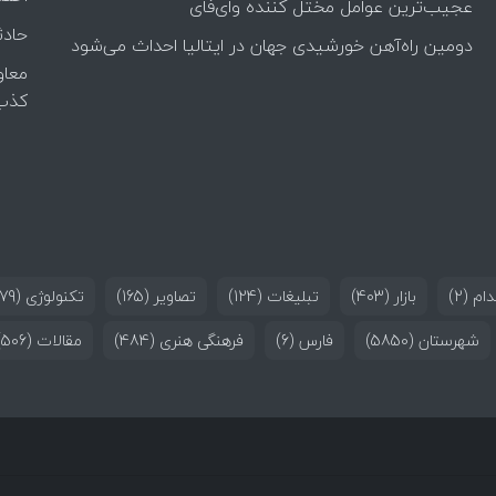
عجیب‌ترین عوامل مختل کننده وای‌فای
حادث
دومین راه‌آهن خورشیدی جهان در ایتالیا احداث می‌شود
معاو
کذب
ام
(2)
بازار
(403)
تبلیغات
(124)
تصاویر
(165)
تکنولوژی
(179)
شهرستان
(5850)
فارس
(6)
فرهنگی هنری
(484)
مقالات
(506)