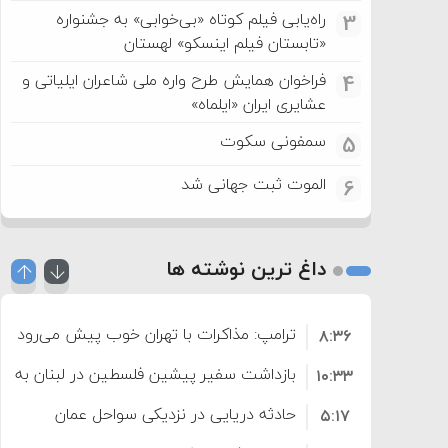
راه‌یابی فیلم کوتاه «بی‌خوابی» به جشنواره
3
«تابستان فیلم اینسکو» لهستان
فراخوان همایش طرح واره ملی شاعران ایلیاتی و
4
عشایری ایران «ایلماه»
سمفونی سکوت
5
الموت ثبت جهانی شد
6
داغ ترین نوشته ها
ترامپ: مذاکرات با تهران خوب پیش می‌رود
۸:۳۶
بازداشت سفیر پیشین فلسطین در لبنان به اته
۱۰:۳۳
حادثه دریایی در نزدیکی سواحل عمان
۵:۱۷