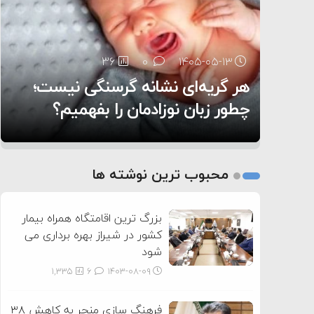
۶:۰۵
36
26
0
0
۱۴۰۵-۰۵-۱۳
۱۴۰۵-۰۵-۱۲
هر گریه‌ای نشانه گرسنگی نیست؛
تغذیه پدر می‌تواند بر سلامت نوزاد
11
0
۱۴۰۵-۰۵-۱۲
تأثیر بگذارد
روی دیگر زندگی
چطور زبان نوزادمان را بفهمیم؟
1
2
محبوب ترین نوشته ها
3
بزرگ ترین اقامتگاه همراه بیمار
کشور در شیراز بهره برداری می
شود
1,335
6
۱۴۰۳-۰۸-۰۹
فرهنگ سازی منجر به کاهش ۳۸