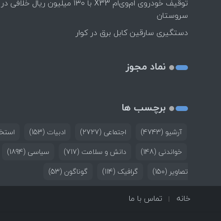
توقیف خودروی ام‌وی‌ام X33 با ۱۳۰ میلیون ریال خلافی در
سروستان
دستگیری سارقین کابل برق در کوار
نماد مجوز
برچسب ها
آرشیو
(4743)
اجتماعی
(2727)
ادبیات
(153)
استخد
خواندنی
(148)
دانش و سلامت
(717)
سیاسی
(1894)
تصاویر
(150)
گرافیک
(114)
گوناگون
(53)
خانه
تماس با ما