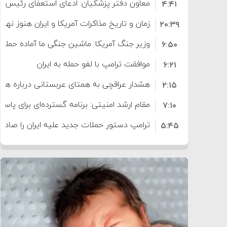
معاون دفتر پزشکیان: ادعای استعفای رئیس
۴:۴۱
است
زمان و تاریخ مذاکرات آمریکا و ایران هنوز نه
۲۰:۳۹
وزیر جنگ آمریکا: ماشین جنگی ما آماده حمله 
۶:۵۰
موافقت ترامپ با لغو حمله به ایران
۶:۲۱
هشدار عراقچی به همتای عربستانی درباره همرا
۲:۱۵
مقام ارشد امنیتی: برنامه گسترده‌ای برای پاسخ 
۷:۱۰
ترامپ دستور حملات جدید علیه ایران را صادر 
۵:۴۵
سپاه: دو نفتکش متخلف مورد اصابت قرار گر
۱۲:۵۹
ترامپ مدعی توافق تاریخی برای خلع سلاح ک
۸:۵۷
اعتراض عراقچی به همتای بلغارستانی به دلیل
۱۶:۱۹
ایران
کشورهایی که به متجاوزان کمک می کنند پ
۱۰:۱۵
سنتکام پایان تجاوز جدید به ایران را اعلام کرد