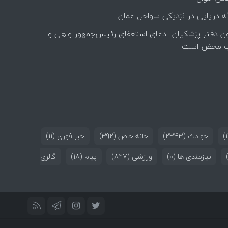
ه دریایی در نزدیکی سواحل عمان
ن دفتر پزشکیان: ادعای استعفای رئیس‌جمهور واهی و
 محض است
حوادث
(2343)
خانه خاص
(392)
خبر فوری
(11)
نیازمندی ها
(0)
ورزشی
(827)
پیام
(18)
گالری