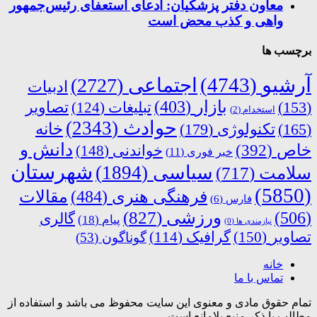
معاون دفتر پزشکیان: ادعای استعفای رئیس‌جمهور
واهی و کذب محض است
برچسب ها
آرشیو
(4743)
اجتماعی
(2727)
ادبیات
بازار
(403)
(153)
تبلیغات
(124)
تصاویر
استخدام
(2)
حوادث
(2343)
خانه
(165)
تکنولوژی
(179)
دانش و
خاص
(392)
خواندنی
(148)
خبر فوری
(11)
شهرستان
سیاسی
(1894)
سلامت
(717)
(5850)
فرهنگی هنری
(484)
مقالات
فارس
(6)
ورزشی
(827)
(506)
گالری
پیام
(18)
نیازمندی ها
(0)
تصاویر
(150)
گرافیک
(114)
گوناگون
(53)
خانه
تماس با ما
تمام حقوق مادی و معنوی این سایت محفوظ می باشد و استفاده از
مطالب با ذکر منبع بلامانع است.