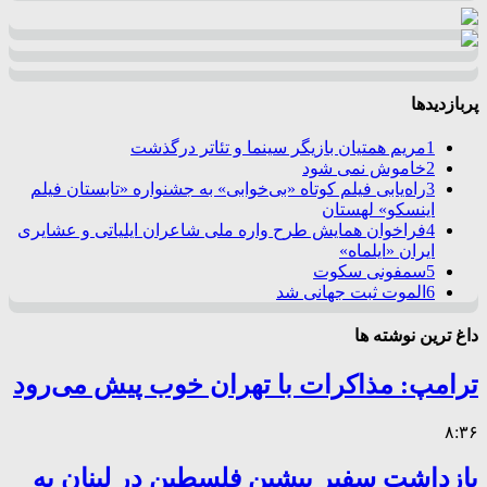
پربازدیدها
1
مریم همتیان بازیگر سینما و تئاتر درگذشت
2
خاموش نمی شود
3
راه‌یابی فیلم کوتاه «بی‌خوابی» به جشنواره «تابستان فیلم
اینسکو» لهستان
4
فراخوان همایش طرح واره ملی شاعران ایلیاتی و عشایری
ایران «ایلماه»
5
سمفونی سکوت
6
الموت ثبت جهانی شد
داغ ترین نوشته ها
ترامپ: مذاکرات با تهران خوب پیش می‌رود
۸:۳۶
بازداشت سفیر پیشین فلسطین در لبنان به