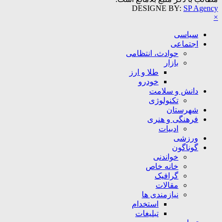
DESIGNE BY:
SP Agency
×
سیاسی
اجتماعی
حوادث، انتظامی
بازار
طلا و ارز
خودرو
دانش و سلامت
تکنولوژی
شهرستان
فرهنگی و هنری
ادبیات
ورزشی
گوناگون
خواندنی
خانه خاص
گرافیک
مقالات
نیازمندی ها
استخدام
تبلیغات