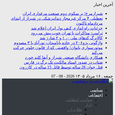
آخرین اخبار
شیرازمرغ؛ بر سکوی دوم صنعت مرغداری ایران
تعطیلی ۴ مرکز غیرمجاز دندانپزشکی در شیراز از ابتدای
مردادماه تاکنون
جزئیات راه اندازی کیف پول ایران اعلام شد
ترامپ: مذاکرات با تهران خوب پیش می‌رود
کالابرگ کدهای ملی ۰، ۱ و ۲ شارژ شد
واژگونی پژو۲۰۶ در جاده بابامیدان- نورآباد با ۳ مصدوم
موتورسواری بانوان؛ واقعیتی که از قانون جلوتر حرکت
می‌کند
همکاری دانشگاه صنعتی شیراز و آبفا کلید خورد
شتاب در صدور اسناد مالکیت تک برگ در فارس
قتل جوان 28 ساله توسط قاتل 15 ساله در کازرون
جمعه , ۱۶ مرداد ۱۴۰۵
2026 - 08 - 07
سیاسی
اجتماعی
حوادث، انتظامی
بازار
طلا و ارز
خودرو