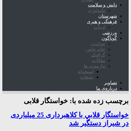
دانش و سلامت
تکنولوژی
شهرستان
فرهنگی و هنری
ادبیات
ورزشی
گوناگون
خواندنی
خانه خاص
گرافیک
مقالات
نیازمندی ها
استخدام
تبلیغات
تصاویر
درباره‌ی ما
برچسب زده شده با:
خواستگار قلابی
خواستگار قلابي با کلاهبرداری 25 میلیاردی
در شيراز دستگير شد