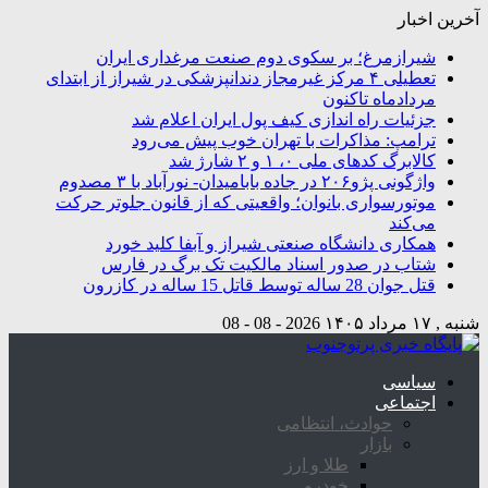
آخرین اخبار
شیرازمرغ؛ بر سکوی دوم صنعت مرغداری ایران
تعطیلی ۴ مرکز غیرمجاز دندانپزشکی در شیراز از ابتدای
مردادماه تاکنون
جزئیات راه اندازی کیف پول ایران اعلام شد
ترامپ: مذاکرات با تهران خوب پیش می‌رود
کالابرگ کدهای ملی ۰، ۱ و ۲ شارژ شد
واژگونی پژو۲۰۶ در جاده بابامیدان- نورآباد با ۳ مصدوم
موتورسواری بانوان؛ واقعیتی که از قانون جلوتر حرکت
می‌کند
همکاری دانشگاه صنعتی شیراز و آبفا کلید خورد
شتاب در صدور اسناد مالکیت تک برگ در فارس
قتل جوان 28 ساله توسط قاتل 15 ساله در کازرون
شنبه , ۱۷ مرداد ۱۴۰۵
2026 - 08 - 08
سیاسی
اجتماعی
حوادث، انتظامی
بازار
طلا و ارز
خودرو