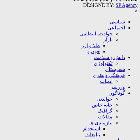
DESIGNE BY:
SP Agency
×
سیاسی
اجتماعی
حوادث، انتظامی
بازار
طلا و ارز
خودرو
دانش و سلامت
تکنولوژی
شهرستان
فرهنگی و هنری
ادبیات
ورزشی
گوناگون
خواندنی
خانه خاص
گرافیک
مقالات
نیازمندی ها
استخدام
تبلیغات