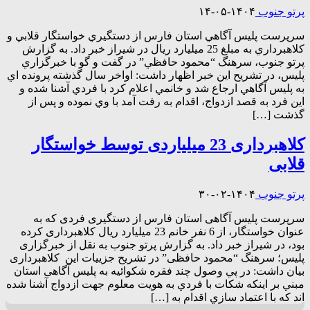
پرتو جنوب
۱۴۰۴-۰۵-۱۴
سرپرست پليس آگاهي استان فارس از دستگيري خواستگار قلابي و
کلاهبرداري به مبلغ 25 ميليارد ريال در شيراز خبر داد. به گزارش
پرتو جنوب، سرهنگ “محمود حافظي” در گفت و گو با خبرگزاري
پليس، در تشريح اين خبر اظهار داشت: اواخر سال گذشته پرونده اي
به پليس آگاهي ارجاع شد و خانمي اعلام کرد با فردي آشنا شده و
اين فرد به قصد ازدواج، اقدام به رفت آمد با وي نموده و پس از
گذشت […]
کلاهبرداری 23 میلیاردی توسط خواستگار
قلابی
پرتو جنوب
۱۴۰۴-۰۲-۳۰
سرپرست پلیس آگاهی استان فارس از دستگیری فردی که به
عنوان خواستگار، از 6 نفر خانم 23 میلیارد ریال کلاهبرداری کرده
بود، در شیراز خبر داد. به گزارش پرتو جنوب به نقل از خبرگزاری
پلیس؛ سرهنگ “محمود حافظی” در تشریح جزییات این کلاهبرداری
بیان داشت: در پي وصول چند فقره شکوائيه به پلیس آگاهی استان
مبني بر اينکه شکات با فردي به هويت معلوم جهت ازدواج آشنا شده
اند که با اعتماد سازي اقدام به […]