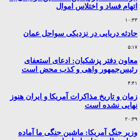
اتهام فساد و اختلاس اموال
۱۰:۳۳
حادثه دریایی در نزدیکی سواحل عمان
۵:۱۷
معاون دفتر پزشکیان: ادعای استعفای
رئیس‌جمهور واهی و کذب محض است
۴:۴۱
زمان و تاریخ مذاکرات آمریکا و ایران هنوز
نهایی نشده است
۲۰:۳۹
وزیر جنگ آمریکا: ماشین جنگی ما آماده