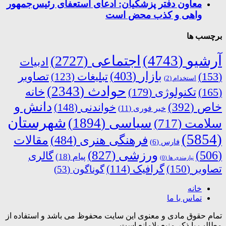
معاون دفتر پزشکیان: ادعای استعفای رئیس‌جمهور
واهی و کذب محض است
برچسب ها
آرشیو
(4743)
اجتماعی
(2727)
ادبیات
بازار
(403)
(153)
تبلیغات
(123)
تصاویر
استخدام
(2)
حوادث
(2343)
خانه
(165)
تکنولوژی
(179)
دانش و
خاص
(392)
خواندنی
(148)
خبر فوری
(11)
شهرستان
سیاسی
(1894)
سلامت
(717)
(5854)
فرهنگی هنری
(484)
مقالات
فارس
(6)
ورزشی
(827)
(506)
گالری
پیام
(18)
نیازمندی ها
(0)
تصاویر
(150)
گرافیک
(114)
گوناگون
(53)
خانه
تماس با ما
تمام حقوق مادی و معنوی این سایت محفوظ می باشد و استفاده از
مطالب با ذکر منبع بلامانع است.