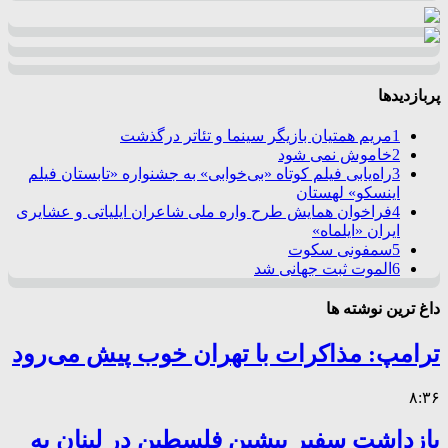
پربازدیدها
1
مریم همتیان بازیگر سینما و تئاتر درگذشت
2
خاموش نمی شود
3
راه‌یابی فیلم کوتاه «بی‌خوابی» به جشنواره «تابستان فیلم
اینسکو» لهستان
4
فراخوان همایش طرح واره ملی شاعران ایلیاتی و عشایری
ایران «ایلماه»
5
سمفونی سکوت
6
الموت ثبت جهانی شد
داغ ترین نوشته ها
ترامپ: مذاکرات با تهران خوب پیش می‌رود
۸:۳۶
بازداشت سفیر پیشین فلسطین در لبنان به