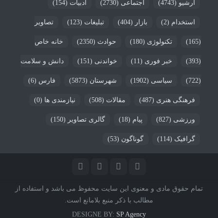
آرشیو
(4743)
اجتماعی
(2730)
ادبیات
(154)
استخدام
(2)
بازار
(404)
تبلیغات
(123)
تصاویر
(165)
تکنولوژی
(180)
حوادث
(2350)
خانه خاص
(393)
خبر فوری
(11)
خواندنی
(151)
دانش و سلامت
(722)
سیاسی
(1902)
شهرستان
(5873)
فارس
(6)
فرهنگی هنری
(487)
مقالات
(508)
نیازمندی ها
(0)
ورزشی
(827)
پیام
(18)
گالری تصاویر
(150)
گرافیک
(114)
گوناگون
(53)
تمام حقوق مادی و معنوی این سایت محفوظ می باشد و استفاده از
مطالب با ذکر منبع بلامانع است.
DESIGNE BY:
SP Agency