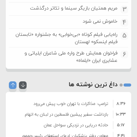
مریم همتیان بازیگر سینما و تئاتر درگذشت
3
خاموش نمی شود
4
راه‌یابی فیلم کوتاه «بی‌خوابی» به جشنواره «تابستان
5
فیلم اینسکو» لهستان
فراخوان همایش طرح واره ملی شاعران ایلیاتی و
6
عشایری ایران «ایلماه»
داغ ترین نوشته ها
۸:۳۶
ترامپ: مذاکرات با تهران خوب پیش می‌رود
۱۰:۳۳
بازداشت سفیر پیشین فلسطین در لبنان به اتهام
۵:۱۷
فساد و اختلاس اموال
حادثه دریایی در نزدیکی سواحل عمان
۴:۴۱
معاون دفتر پزشکیان: ادعای استعفای رئیس‌جمهور