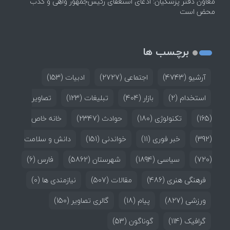
معاون دفتر پزشکیان: ادعای استعفای رئیس‌جمهور واهی و کذب
محض است
برچسب ها
آرشیو
(4743)
اجتماعی
(2727)
ادبیات
(153)
استخدام
(2)
بازار
(404)
تبلیغات
(123)
تصاویر
(165)
تکنولوژی
(180)
حوادث
(2347)
خانه خاص
(392)
خبر فوری
(11)
خواندنی
(151)
دانش و سلامت
(720)
سیاسی
(1894)
شهرستان
(5862)
فارس
(6)
فرهنگی هنری
(486)
مقالات
(507)
نیازمندی ها
(0)
ورزشی
(827)
پیام
(18)
گالری تصاویر
(150)
گرافیک
(114)
گوناگون
(53)