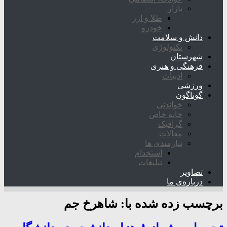
بازار
طلا و ارز
خودرو
دانش و سلامت
تکنولوژی
شهرستان
فرهنگی و هنری
ادبیات
ورزشی
گوناگون
خواندنی
خانه خاص
گرافیک
مقالات
نیازمندی ها
استخدام
تبلیغات
تصاویر
درباره‌ی ما
برچسب زده شده با:
شاهرخ جم