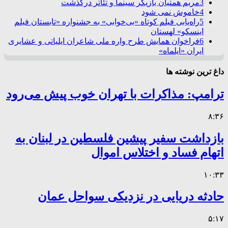
3
مریم همتیان بازیگر سینما و تئاتر درگذشت
4
خاموش نمی شود
5
راه‌یابی فیلم کوتاه «بی‌خوابی» به جشنواره «تابستان فیلم
اینسکو» لهستان
6
فراخوان همایش طرح واره ملی شاعران ایلیاتی و عشایری
ایران «ایلماه»
داغ ترین نوشته ها
ترامپ: مذاکرات با تهران خوب پیش می‌رود
۸:۳۶
بازداشت سفیر پیشین فلسطین در لبنان به
اتهام فساد و اختلاس اموال
۱۰:۳۳
حادثه دریایی در نزدیکی سواحل عمان
۵:۱۷