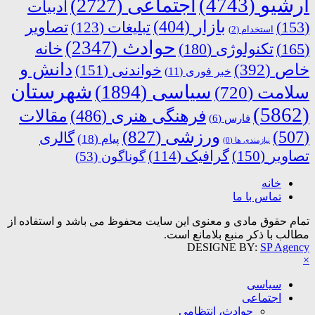
آرشیو
(4743)
اجتماعی
(2727)
ادبیات
بازار
(404)
(153)
تبلیغات
(123)
تصاویر
استخدام
(2)
حوادث
(2347)
خانه
(165)
تکنولوژی
(180)
دانش و
خاص
(392)
خواندنی
(151)
خبر فوری
(11)
شهرستان
سیاسی
(1894)
سلامت
(720)
(5862)
فرهنگی هنری
(486)
مقالات
فارس
(6)
ورزشی
(827)
(507)
گالری
پیام
(18)
نیازمندی ها
(0)
تصاویر
(150)
گرافیک
(114)
گوناگون
(53)
خانه
تماس با ما
تمام حقوق مادی و معنوی این سایت محفوظ می باشد و استفاده از
مطالب با ذکر منبع بلامانع است.
DESIGNE BY:
SP Agency
×
سیاسی
اجتماعی
حوادث، انتظامی