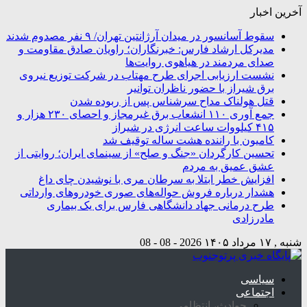
آخرین اخبار
سقوط آسانسور در میدان آرژانتین تهران/ ۹ نفر مصدوم شدند
مدیرکل ارشاد فارس: خبرنگاران؛ راویان صادق مقاومت و
صدای مردمند در هیاهوی روایت‌ها
نشست ارزیابی اجرای طرح مهتاب در شرکت توزیع نیروی
برق شیراز با حضور ناظران توانیر
قتل هولناک مداح سرشناس پس از ربوده شدن
جمع آوری ۱۱۰ انشعاب برق غیرمجاز و احصای ۲۳۰ هزار و
۴۱۵ کیلووات ساعت انرژی در شیراز
کامیون با راننده هشت ساله توقیف شد
تحسین کارگردان «جنگ و صلح» از سینمای ایران؛ روایتی از
عشق عمیق به مردم
افزایش خطر ابتلا به سرطان مری با نوشیدن چای داغ
هشدار درباره فروش حواله‌های صوری خودروهای وارداتی
طرح درمانی جهاد دانشگاهی فارس برای یک بیماری
مادرزادی
شنبه , ۱۷ مرداد ۱۴۰۵
2026 - 08 - 08
سیاسی
اجتماعی
حوادث، انتظامی