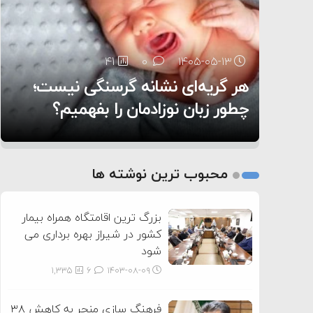
۶:۰۵
41
29
0
0
۱۴۰۵-۰۵-۱۳
۱۴۰۵-۰۵-۱۲
هر گریه‌ای نشانه گرسنگی نیست؛
تغذیه پدر می‌تواند بر سلامت نوزاد
14
0
۱۴۰۵-۰۵-۱۲
تأثیر بگذارد
روی دیگر زندگی
چطور زبان نوزادمان را بفهمیم؟
1
2
محبوب ترین نوشته ها
3
بزرگ ترین اقامتگاه همراه بیمار
کشور در شیراز بهره برداری می
شود
1,335
6
۱۴۰۳-۰۸-۰۹
فرهنگ سازی منجر به کاهش ۳۸