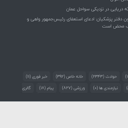
ه دریایی در نزدیکی سواحل عمان
ن دفتر پزشکیان: ادعای استعفای رئیس‌جمهور واهی و
 محض است
حوادث
(2343)
خانه خاص
(392)
خبر فوری
(11)
نیازمندی ها
(0)
ورزشی
(827)
پیام
(18)
گالری