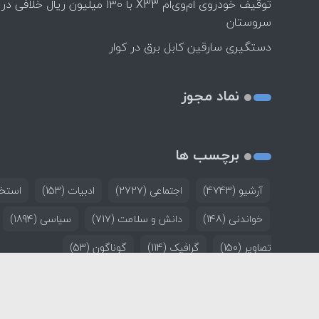
توقیف خودروی ام‌وی‌ام X33 با ۱۳۰ میلیون ریال خلافی در
سروستان
دستگیری سارقین کابل برق در کوار
نماد مجوز
برچسب ها
آرشیو
(4743)
اجتماعی
(2727)
ادبیات
(153)
استخد
خواندنی
(148)
دانش و سلامت
(717)
سیاسی
(1894)
تصاویر
(150)
گرافیک
(114)
گوناگون
(53)
خانه
تماس با ما