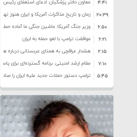
معاون دفتر پزشکیان: ادعای استعفای رئیس
۴:۴۱
است
زمان و تاریخ مذاکرات آمریکا و ایران هنوز نه
۲۰:۳۹
وزیر جنگ آمریکا: ماشین جنگی ما آماده حمله 
۶:۵۰
موافقت ترامپ با لغو حمله به ایران
۶:۲۱
هشدار عراقچی به همتای عربستانی درباره همرا
۲:۱۵
مقام ارشد امنیتی: برنامه گسترده‌ای برای پاسخ 
۷:۱۰
ترامپ دستور حملات جدید علیه ایران را صادر 
۵:۴۵
سپاه: دو نفتکش متخلف مورد اصابت قرار گر
۱۲:۵۹
ترامپ مدعی توافق تاریخی برای خلع سلاح ک
۸:۵۷
اعتراض عراقچی به همتای بلغارستانی به دلیل
۱۶:۱۹
ایران
کشورهایی که به متجاوزان کمک می کنند پ
۱۰:۱۵
سنتکام پایان تجاوز جدید به ایران را اعلام کرد