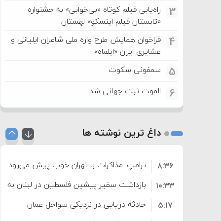
راه‌یابی فیلم کوتاه «بی‌خوابی» به جشنواره
3
«تابستان فیلم اینسکو» لهستان
فراخوان همایش طرح واره ملی شاعران ایلیاتی و
4
عشایری ایران «ایلماه»
سمفونی سکوت
5
الموت ثبت جهانی شد
6
داغ ترین نوشته ها
ترامپ: مذاکرات با تهران خوب پیش می‌رود
۸:۳۶
بازداشت سفیر پیشین فلسطین در لبنان به اته
۱۰:۳۳
حادثه دریایی در نزدیکی سواحل عمان
۵:۱۷