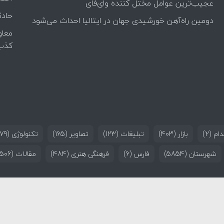
عجیب‌ترین عوامل مختل کننده وای‌فای
حادث
دومین راه‌آهن خورشیدی جهان در ایتالیا احداث می‌شود
معاو
کذب
ام
(2)
بازار
(403)
تبلیغات
(123)
تصاویر
(165)
تکنولوژی
(179)
شهرستان
(5854)
فارس
(6)
فرهنگی هنری
(484)
مقالات
(506)