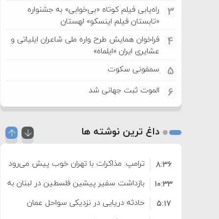
راه‌یابی فیلم کوتاه «بی‌خوابی» به جشنواره
3
«تابستان فیلم اینسکو» لهستان
فراخوان همایش طرح واره ملی شاعران ایلیاتی و
4
عشایری ایران «ایلماه»
سمفونی سکوت
5
الموت ثبت جهانی شد
6
داغ ترین نوشته ها
ترامپ: مذاکرات با تهران خوب پیش می‌رود
۸:۳۶
بازداشت سفیر پیشین فلسطین در لبنان به اته
۱۰:۳۳
حادثه دریایی در نزدیکی سواحل عمان
۵:۱۷