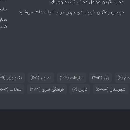
عجیب‌ترین عوامل مختل کننده وای‌فای
حادث
دومین راه‌آهن خورشیدی جهان در ایتالیا احداث می‌شود
معاو
کذب
ام
(2)
بازار
(403)
تبلیغات
(124)
تصاویر
(165)
تکنولوژی
(179)
شهرستان
(5850)
فارس
(6)
فرهنگی هنری
(484)
مقالات
(506)