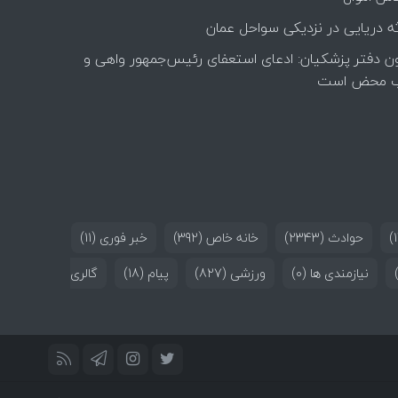
ه دریایی در نزدیکی سواحل عمان
ن دفتر پزشکیان: ادعای استعفای رئیس‌جمهور واهی و
 محض است
حوادث
(2343)
خانه خاص
(392)
خبر فوری
(11)
نیازمندی ها
(0)
ورزشی
(827)
پیام
(18)
گالری