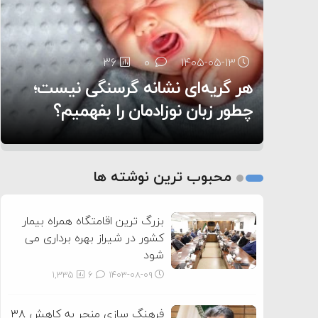
۶:۰۵
36
25
0
0
۱۴۰۵-۰۵-۱۳
۱۴۰۵-۰۵-۱۲
هر گریه‌ای نشانه گرسنگی نیست؛
تغذیه پدر می‌تواند بر سلامت نوزاد
11
0
۱۴۰۵-۰۵-۱۲
تأثیر بگذارد
روی دیگر زندگی
چطور زبان نوزادمان را بفهمیم؟
1
2
محبوب ترین نوشته ها
3
بزرگ ترین اقامتگاه همراه بیمار
کشور در شیراز بهره برداری می
شود
1,335
6
۱۴۰۳-۰۸-۰۹
فرهنگ سازی منجر به کاهش ۳۸