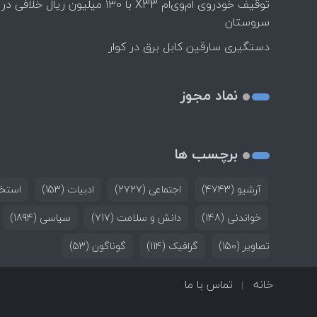
توقیف خودروی ام‌وی‌ام X33 با ۱۳۰ میلیون ریال خلافی در
سروستان
دستگیری سارقین کابل برق در کوار
نماد مجوز
برچسب ها
آرشیو
(4743)
اجتماعی
(2727)
ادبیات
(153)
استخد
خواندنی
(148)
دانش و سلامت
(717)
سیاسی
(1894)
تصاویر
(150)
گرافیک
(114)
گوناگون
(53)
خانه
تماس با ما