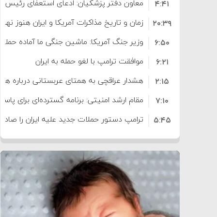
معاون دفتر پزشکیان: ادعای استعفای رئیس
۴:۴۱
است
زمان و تاریخ مذاکرات آمریکا و ایران هنوز نه
۲۰:۳۹
وزیر جنگ آمریکا: ماشین جنگی ما آماده حمله 
۶:۵۰
موافقت ترامپ با لغو حمله به ایران
۶:۲۱
هشدار عراقچی به همتای عربستانی درباره همرا
۲:۱۵
مقام ارشد امنیتی: برنامه گسترده‌ای برای پاسخ 
۷:۱۰
ترامپ دستور حملات جدید علیه ایران را صادر 
۵:۴۵
سپاه: دو نفتکش متخلف مورد اصابت قرار گر
۱۲:۵۹
ترامپ مدعی توافق تاریخی برای خلع سلاح ک
۸:۵۷
اعتراض عراقچی به همتای بلغارستانی به دلیل
۱۶:۱۹
ایران
کشورهایی که به متجاوزان کمک می کنند پ
۱۰:۱۵
سنتکام پایان تجاوز جدید به ایران را اعلام کرد