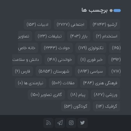
برچسب ها
آرشیو
(4743)
اجتماعی
(2727)
ادبیات
(153)
استخدام
(2)
بازار
(403)
تبلیغات
(123)
تصاویر
(165)
تکنولوژی
(179)
حوادث
(2343)
خانه خاص
(392)
خبر فوری
(11)
خواندنی
(148)
دانش و سلامت
(717)
سیاسی
(1894)
شهرستان
(5854)
فارس
(6)
فرهنگی هنری
(484)
مقالات
(506)
نیازمندی ها
(0)
ورزشی
(827)
پیام
(18)
گالری تصاویر
(150)
گرافیک
(114)
گوناگون
(53)