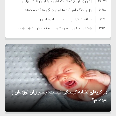
۲۰:۳۹
واهی و کذب محض است
زمان و تاریخ مذاکرات آمریکا و ایران هنوز نهایی
۶:۵۰
نشده است
وزیر جنگ آمریکا: ماشین جنگی ما آماده حمله
۶:۲۱
نظامی علیه ایران است
موافقت ترامپ با لغو حمله به ایران
۲:۱۵
هشدار عراقچی به همتای عربستانی درباره همراهی با
۷:۱۰
آمریکا
مقام ارشد امنیتی: برنامه گسترده‌ای برای پاسخ به
۵:۴۵
دیوانگی آمریکا داریم
ترامپ دستور حملات جدید علیه ایران را صادر کرد
۱۲:۵۹
سپاه: دو نفتکش متخلف مورد اصابت قرار گرفته و
۸:۵۷
متوقف شدند
ترامپ مدعی توافق تاریخی برای خلع سلاح کامل
۱۶:۱۹
حماس شد
اعتراض عراقچی به همتای بلغارستانی به دلیل کمک
۱۰:۱۵
به آمریکا در حملات به ایران
کشورهایی که به متجاوزان کمک می کنند پاسخ
هر گریه‌ای نشانه گرسنگی نیست؛ چطور زبان نوزادمان را
۶:۰۵
سختی خواهند گرفت
سنتکام پایان تجاوز جدید به ایران را اعلام کرد
بفهمیم؟
روی دیگر زندگی
تغذیه پدر می‌تواند بر سلامت نوزاد تأثیر بگذارد
1