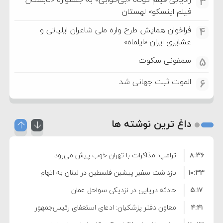
3
فیلم اینسکو» لهستان
فراخوان همایش طرح واره ملی شاعران ایلیاتی و
4
عشایری ایران «ایلماه»
سمفونی سکوت
5
الموت ثبت جهانی شد
6
داغ ترین نوشته ها
۸:۳۶
ترامپ: مذاکرات با تهران خوب پیش می‌رود
۱۰:۳۳
بازداشت سفیر پیشین فلسطین در لبنان به اتهام
۵:۱۷
فساد و اختلاس اموال
حادثه دریایی در نزدیکی سواحل عمان
۴:۴۱
معاون دفتر پزشکیان: ادعای استعفای رئیس‌جمهور