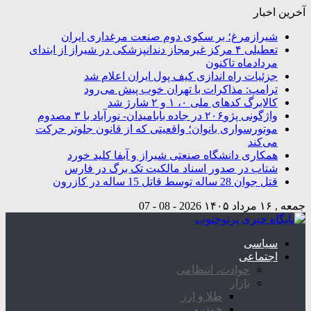
آخرین اخبار
شیرازمرغ؛ بر سکوی دوم صنعت مرغداری ایران
تعطیلی ۴ مرکز غیرمجاز دندانپزشکی در شیراز از ابتدای
مردادماه تاکنون
جزئیات راه اندازی کیف پول ایران اعلام شد
ترامپ: مذاکرات با تهران خوب پیش می‌رود
کالابرگ کدهای ملی ۰، ۱ و ۲ شارژ شد
واژگونی پژو۲۰۶ در جاده بابامیدان- نورآباد با ۳ مصدوم
موتورسواری بانوان؛ واقعیتی که از قانون جلوتر حرکت
می‌کند
همکاری دانشگاه صنعتی شیراز و آبفا کلید خورد
شتاب در صدور اسناد مالکیت تک برگ در فارس
قتل جوان 28 ساله توسط قاتل 15 ساله در کازرون
جمعه , ۱۶ مرداد ۱۴۰۵
2026 - 08 - 07
سیاسی
اجتماعی
حوادث، انتظامی
بازار
طلا و ارز
خودرو