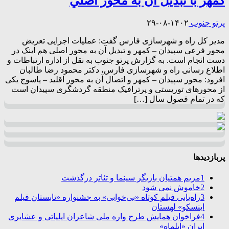
کمهر با تبدیل آن به محور اصلي
پرتو جنوب
۱۴۰۲-۰۸-۲۹
مدیر کل راه و شهرسازی فارس گفت: عملیات اجرایی تعریض
محور فرعی سپیدان – کمهر و تبدیل آن به محور اصلی هم اینک در
دست انجام است. به گزارش پرتو جنوب به نقل از اداره ارتباطات و
اطلاع رسانی راه و شهرسازی فارس، دکتر محمود رضا طالبان
افزود: محور سپیدان – کمهر و اتصال آن به محور اقلید – یاسوج یکی
از محورهای توریستی و پرترافیک منطقه گردشگری سپیدان است
که در تمام فصول سال […]
پربازدیدها
1
مریم همتیان بازیگر سینما و تئاتر درگذشت
2
خاموش نمی شود
3
راه‌یابی فیلم کوتاه «بی‌خوابی» به جشنواره «تابستان فیلم
اینسکو» لهستان
4
فراخوان همایش طرح واره ملی شاعران ایلیاتی و عشایری
ایران «ایلماه»