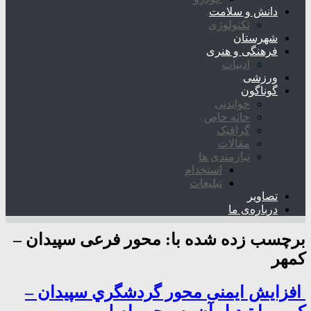
دانش و سلامت
تکنولوژی
شهرستان
فرهنگی و هنری
ادبیات
ورزشی
گوناگون
خواندنی
خانه خاص
گرافیک
مقالات
نیازمندی ها
استخدام
تبلیغات
تصاویر
درباره‌ی ما
برچسب زده شده با:
محور فرعی سپیدان –
کمهر
افزایش ایمنی محور گردشگري سپیدان –