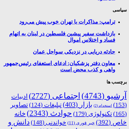
سیاسی
ترامپ: مذاکرات با تهران خوب پیش می‌رود
بازداشت سفیر پیشین فلسطین در لبنان به اتهام
فساد و اختلاس اموال
حادثه دریایی در نزدیکی سواحل عمان
معاون دفتر پزشکیان: ادعای استعفای رئیس‌جمهور
واهی و کذب محض است
برچسب ها
آرشیو
(4743)
اجتماعی
(2727)
ادبیات
بازار
(403)
(153)
تبلیغات
(124)
تصاویر
استخدام
(2)
حوادث
(2343)
خانه
(165)
تکنولوژی
(179)
دانش و
خاص
(392)
خواندنی
(148)
خبر فوری
(11)