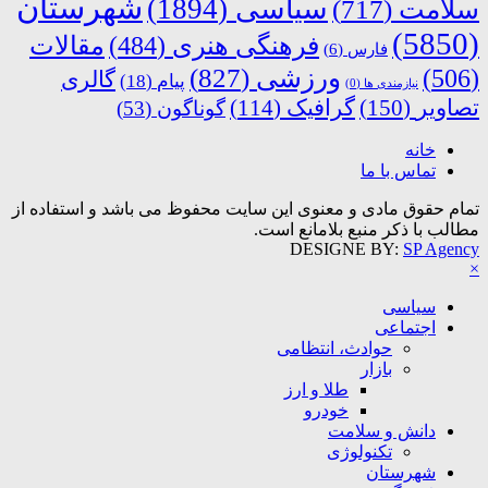
شهرستان
سیاسی
(1894)
سلامت
(717)
(5850)
فرهنگی هنری
(484)
مقالات
فارس
(6)
ورزشی
(827)
(506)
گالری
پیام
(18)
نیازمندی ها
(0)
تصاویر
(150)
گرافیک
(114)
گوناگون
(53)
خانه
تماس با ما
تمام حقوق مادی و معنوی این سایت محفوظ می باشد و استفاده از
مطالب با ذکر منبع بلامانع است.
DESIGNE BY:
SP Agency
×
سیاسی
اجتماعی
حوادث، انتظامی
بازار
طلا و ارز
خودرو
دانش و سلامت
تکنولوژی
شهرستان