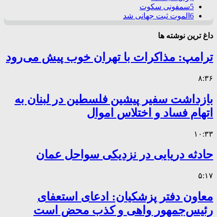
5
سمفونی سکوت
6
الموت ثبت جهانی شد
داغ ترین نوشته ها
ترامپ: مذاکرات با تهران خوب پیش می‌رود
۸:۳۶
بازداشت سفیر پیشین فلسطین در لبنان به
اتهام فساد و اختلاس اموال
۱۰:۳۳
حادثه دریایی در نزدیکی سواحل عمان
۵:۱۷
معاون دفتر پزشکیان: ادعای استعفای
رئیس‌جمهور واهی و کذب محض است