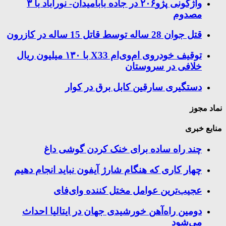
واژگونی پژو۲۰۶ در جاده بابامیدان- نورآباد با ۳
مصدوم
قتل جوان 28 ساله توسط قاتل 15 ساله در کازرون
توقیف خودروی ام‌وی‌ام X33 با ۱۳۰ میلیون ریال
خلافی در سروستان
دستگیری سارقین کابل برق در کوار
نماد مجوز
منابع خبری
چند راه‌ ساده برای خنک کردن گوشی داغ
چهار کاری که هنگام شارژ آیفون نباید انجام دهیم
عجیب‌ترین عوامل مختل کننده وای‌فای
دومین راه‌آهن خورشیدی جهان در ایتالیا احداث
می‌شود