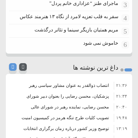
ماجرای طنز “عزاداری خانم پردل”
3
سفر به قلب تعزیه لامرد از نگاه ۱۳ هنرمند عکاس
4
مریم همتیان بازیگر سینما و تئاتر درگذشت
5
خاموش نمی شود
6
داغ ترین نوشته ها
۲۱:۳۶
انتصاب ذوالقدر به عنوان مشاور سیاسی رهبر
۲۱:۳۴
انقلاب
پزشکیان، محسن رضایی را بعنوان دبیر شورای
۲۰:۴۰
عالی امنیت منصوب کرد
محسن رضایی، نماینده رهبر در شورای عالی
۱۹:۴۸
امنیت ملی شد
تصویب کلیات طرح تنگه هرمز در کمیسیون امنیت
۱۳:۱۹
ملی
توضیح وزیر کشور درباره زمان برگزاری انتخابات