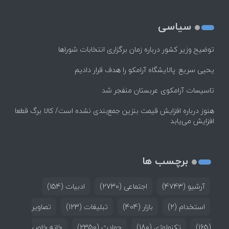
سیاسی
توضیح وزیر کشور درباره زمان برگزاری انتخابات شوراها
یحیی سریع: پالایشگاه آرامکو را هدف قرار دادیم
تاسیسات آرامکوی عربستان منفجر شد
هنوز درباره افزایش قیمت بنزین جمع‌بندی نشده است/ کالا برگ قطعا
افزایش می‌یابد
برچسب ها
آرشیو
(4743)
اجتماعی
(2730)
ادبیات
(154)
استخدام
(2)
بازار
(404)
تبلیغات
(123)
تصاویر
(165)
تکنولوژی
(180)
حوادث
(2350)
خانه خاص