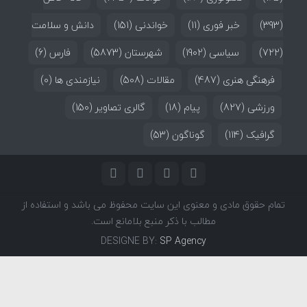
(393)
خبر فوری
(11)
خواندنی
(151)
دانش و سلامت
(722)
سیاسی
(1902)
شهرستان
(5873)
فارس
(6)
فرهنگی هنری
(487)
مقالات
(508)
نیازمندی ها
(0)
ورزشی
(827)
پیام
(18)
گالری تصاویر
(150)
گرافیک
(114)
گوناگون
(53)
تمام حقوق مادی و معنوی این سایت محفوظ می باشد و استفاده از
مطالب با ذکر منبع بلامانع است.
DESIGNE BY:
SP Agency