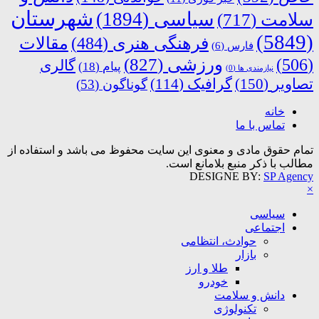
شهرستان
سیاسی
(1894)
سلامت
(717)
(5849)
فرهنگی هنری
(484)
مقالات
فارس
(6)
ورزشی
(827)
(506)
گالری
پیام
(18)
نیازمندی ها
(0)
تصاویر
(150)
گرافیک
(114)
گوناگون
(53)
خانه
تماس با ما
تمام حقوق مادی و معنوی این سایت محفوظ می باشد و استفاده از
مطالب با ذکر منبع بلامانع است.
DESIGNE BY:
SP Agency
×
سیاسی
اجتماعی
حوادث، انتظامی
بازار
طلا و ارز
خودرو
دانش و سلامت
تکنولوژی