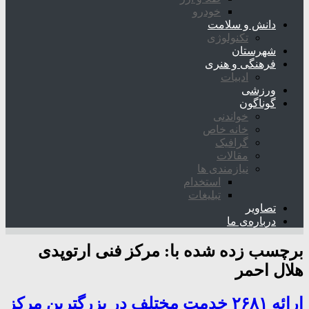
خودرو
دانش و سلامت
تکنولوژی
شهرستان
فرهنگی و هنری
ادبیات
ورزشی
گوناگون
خواندنی
خانه خاص
گرافیک
مقالات
نیازمندی ها
استخدام
تبلیغات
تصاویر
درباره‌ی ما
برچسب زده شده با:
مرکز فنی ارتوپدی
هلال احمر
ارائه ۲۶۸۱ خدمت مختلف در بزرگترین مرکز