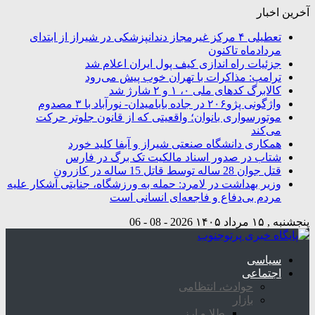
آخرین اخبار
تعطیلی ۴ مرکز غیرمجاز دندانپزشکی در شیراز از ابتدای
مردادماه تاکنون
جزئیات راه اندازی کیف پول ایران اعلام شد
ترامپ: مذاکرات با تهران خوب پیش می‌رود
کالابرگ کدهای ملی ۰، ۱ و ۲ شارژ شد
واژگونی پژو۲۰۶ در جاده بابامیدان- نورآباد با ۳ مصدوم
موتورسواری بانوان؛ واقعیتی که از قانون جلوتر حرکت
می‌کند
همکاری دانشگاه صنعتی شیراز و آبفا کلید خورد
شتاب در صدور اسناد مالکیت تک برگ در فارس
قتل جوان 28 ساله توسط قاتل 15 ساله در کازرون
وزیر بهداشت در لامرد: حمله به ورزشگاه، جنایتی آشکار علیه
مردم بی‌دفاع و فاجعه‌ای انسانی است
پنجشنبه , ۱۵ مرداد ۱۴۰۵
2026 - 08 - 06
سیاسی
اجتماعی
حوادث، انتظامی
بازار
طلا و ارز