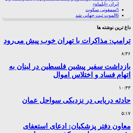
ایران «ایلماه»
5
سمفونی سکوت
6
الموت ثبت جهانی شد
داغ ترین نوشته ها
ترامپ: مذاکرات با تهران خوب پیش می‌رود
۸:۳۶
بازداشت سفیر پیشین فلسطین در لبنان به
اتهام فساد و اختلاس اموال
۱۰:۳۳
حادثه دریایی در نزدیکی سواحل عمان
۵:۱۷
معاون دفتر پزشکیان: ادعای استعفای