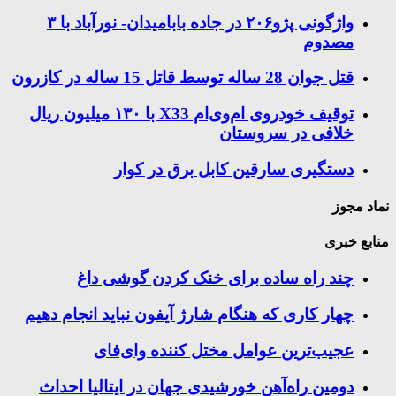
واژگونی پژو۲۰۶ در جاده بابامیدان- نورآباد با ۳
مصدوم
قتل جوان 28 ساله توسط قاتل 15 ساله در کازرون
توقیف خودروی ام‌وی‌ام X33 با ۱۳۰ میلیون ریال
خلافی در سروستان
دستگیری سارقین کابل برق در کوار
نماد مجوز
منابع خبری
چند راه‌ ساده برای خنک کردن گوشی داغ
چهار کاری که هنگام شارژ آیفون نباید انجام دهیم
عجیب‌ترین عوامل مختل کننده وای‌فای
دومین راه‌آهن خورشیدی جهان در ایتالیا احداث