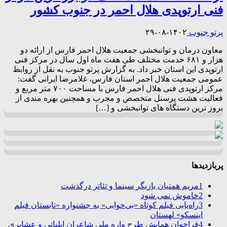
فنی ارتوپدی هلال احمر در جنوب کشور
پرتو جنوب
۱۴۰۲-۰۸-۲۹
معاون درمان و توانبخشی جمعیت هلال احمر فارس از ارائه دو
هزار و ۶۸۱ خدمت مختلف طی هفت ماه اول سال در مرکز فنی
ارتوپدی این استان خبر داد. به گزارش پرتو جنوب به نقل از روابط
عمومی جمعیت هلال احمر استان فارس، غلامرضا ایرانی گفت:
مرکز ارتوپدی فنی هلال احمر فارس با مساحت ۷۰۰ متر مربع و
فعالیت هشت پرسنل متخصص و مجرب و همچنین بهره مندی از
بروز ترین دستگاه های توانبخشی و […]
پربازدیدها
1
مریم همتیان بازیگر سینما و تئاتر درگذشت
2
خاموش نمی شود
3
راه‌یابی فیلم کوتاه «بی‌خوابی» به جشنواره «تابستان فیلم
اینسکو» لهستان
4
فراخوان همایش طرح واره ملی شاعران ایلیاتی و عشایری