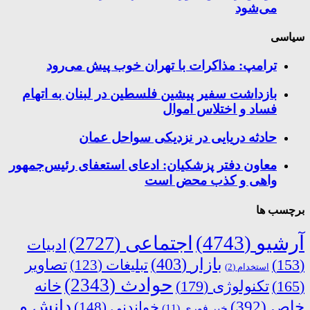
می‌شود
سیاسی
ترامپ: مذاکرات با تهران خوب پیش می‌رود
بازداشت سفیر پیشین فلسطین در لبنان به اتهام
فساد و اختلاس اموال
حادثه دریایی در نزدیکی سواحل عمان
معاون دفتر پزشکیان: ادعای استعفای رئیس‌جمهور
واهی و کذب محض است
برچسب ها
آرشیو
(4743)
اجتماعی
(2727)
ادبیات
بازار
(403)
(153)
تبلیغات
(123)
تصاویر
استخدام
(2)
حوادث
(2343)
خانه
(165)
تکنولوژی
(179)
دانش و
خاص
(392)
خواندنی
(148)
خبر فوری
(11)