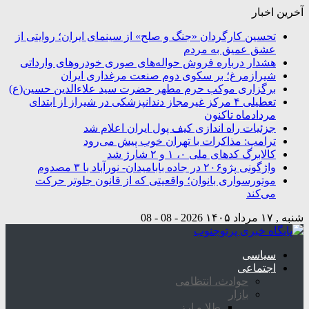
آخرین اخبار
تحسین کارگردان «جنگ و صلح» از سینمای ایران؛ روایتی از
عشق عمیق به مردم
هشدار درباره فروش حواله‌های صوری خودروهای وارداتی
شیرازمرغ؛ بر سکوی دوم صنعت مرغداری ایران
برگزاری موکب حرم مطهر حضرت سید علاءالدین حسین(ع)
تعطیلی ۴ مرکز غیرمجاز دندانپزشکی در شیراز از ابتدای
مردادماه تاکنون
جزئیات راه اندازی کیف پول ایران اعلام شد
ترامپ: مذاکرات با تهران خوب پیش می‌رود
کالابرگ کدهای ملی ۰، ۱ و ۲ شارژ شد
واژگونی پژو۲۰۶ در جاده بابامیدان- نورآباد با ۳ مصدوم
موتورسواری بانوان؛ واقعیتی که از قانون جلوتر حرکت
می‌کند
شنبه , ۱۷ مرداد ۱۴۰۵
2026 - 08 - 08
سیاسی
اجتماعی
حوادث، انتظامی
بازار
طلا و ارز