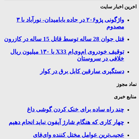
اخرین اخبار سایت
واژگونی پژو۲۰۶ در جاده بابامیدان- نورآباد با ۳
مصدوم
قتل جوان 28 ساله توسط قاتل 15 ساله در کازرون
توقیف خودروی ام‌وی‌ام X33 با ۱۳۰ میلیون ریال
خلافی در سروستان
دستگیری سارقین کابل برق در کوار
نماد مجوز
منابع خبری
چند راه‌ ساده برای خنک کردن گوشی داغ
چهار کاری که هنگام شارژ آیفون نباید انجام دهیم
عجیب‌ترین عوامل مختل کننده وای‌فای