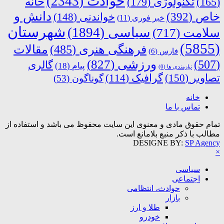
حوادث
(2343)
خانه
(165)
تکنولوژی
(179)
دانش و
خاص
(392)
خواندنی
(148)
خبر فوری
(11)
شهرستان
سیاسی
(1894)
سلامت
(717)
(5855)
فرهنگی هنری
(485)
مقالات
فارس
(6)
ورزشی
(827)
(507)
گالری
پیام
(18)
نیازمندی ها
(0)
تصاویر
(150)
گرافیک
(114)
گوناگون
(53)
خانه
تماس با ما
تمام حقوق مادی و معنوی این سایت محفوظ می باشد و استفاده از
مطالب با ذکر منبع بلامانع است.
DESIGNE BY:
SP Agency
×
سیاسی
اجتماعی
حوادث، انتظامی
بازار
طلا و ارز
خودرو