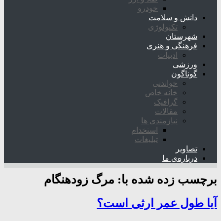
خودرو
دانش و سلامت
تکنولوژی
شهرستان
فرهنگی و هنری
ادبیات
ورزشی
گوناگون
خواندنی
خانه خاص
گرافیک
مقالات
نیازمندی ها
استخدام
تبلیغات
تصاویر
درباره‌ی ما
برچسب زده شده با:
مرگ زودهنگام
آیا طول عمر ارثی است؟