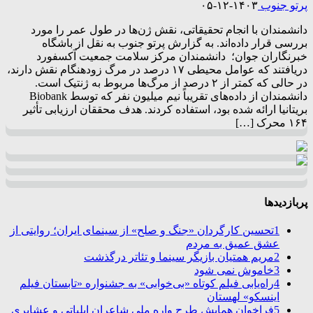
پرتو جنوب
۱۴۰۳-۱۲-۰۵
دانشمندان با انجام تحقیقاتی، نقش ژن‌ها در طول عمر را مورد
بررسی قرار داده‌اند. به گزارش پرتو جنوب به نقل از باشگاه
خبرنگاران جوان؛ دانشمندان مرکز سلامت جمعیت آکسفورد
دریافتند که عوامل محیطی ۱۷ درصد در مرگ زودهنگام نقش دارند،
در حالی که کمتر از ۲ درصد از مرگ‌ها مربوط به ژنتیک است.
دانشمندان از داده‌های تقریباً نیم میلیون نفر که توسط Biobank
بریتانیا ارائه شده بود، استفاده کردند. هدف محققان ارزیابی تأثیر
۱۶۴ محرک […]
پربازدیدها
1
تحسین کارگردان «جنگ و صلح» از سینمای ایران؛ روایتی از
عشق عمیق به مردم
2
مریم همتیان بازیگر سینما و تئاتر درگذشت
3
خاموش نمی شود
4
راه‌یابی فیلم کوتاه «بی‌خوابی» به جشنواره «تابستان فیلم
اینسکو» لهستان
5
فراخوان همایش طرح واره ملی شاعران ایلیاتی و عشایری