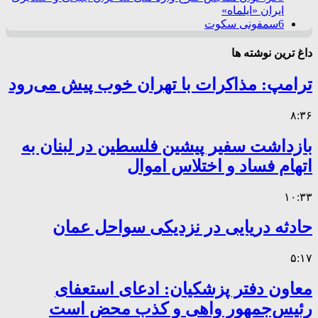
ایران «ایلماه»
6
سمفونی سکوت
داغ ترین نوشته ها
ترامپ: مذاکرات با تهران خوب پیش می‌رود
۸:۳۶
بازداشت سفیر پیشین فلسطین در لبنان به
اتهام فساد و اختلاس اموال
۱۰:۳۳
حادثه دریایی در نزدیکی سواحل عمان
۵:۱۷
معاون دفتر پزشکیان: ادعای استعفای
رئیس‌جمهور واهی و کذب محض است