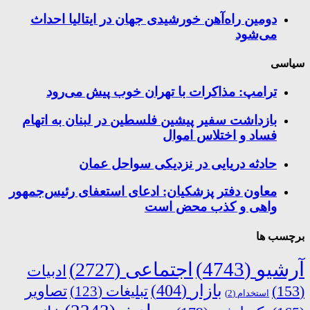
دومین راه‌آهن خورشیدی جهان در ایتالیا احداث
می‌شود
سیاسی
ترامپ: مذاکرات با تهران خوب پیش می‌رود
بازداشت سفیر پیشین فلسطین در لبنان به اتهام
فساد و اختلاس اموال
حادثه دریایی در نزدیکی سواحل عمان
معاون دفتر پزشکیان: ادعای استعفای رئیس‌جمهور
واهی و کذب محض است
برچسب ها
آرشیو
(4743)
اجتماعی
(2727)
ادبیات
بازار
(404)
(153)
تبلیغات
(123)
تصاویر
استخدام
(2)