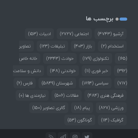
برچسب ها
آرشیو
(4743)
اجتماعی
(2727)
ادبیات
(153)
استخدام
(2)
بازار
(403)
تبلیغات
(123)
تصاویر
(165)
تکنولوژی
(179)
حوادث
(2343)
خانه خاص
(392)
خبر فوری
(11)
خواندنی
(148)
دانش و سلامت
(717)
سیاسی
(1894)
شهرستان
(5849)
فارس
(6)
فرهنگی هنری
(484)
مقالات
(506)
نیازمندی ها
(0)
ورزشی
(827)
پیام
(18)
گالری تصاویر
(150)
گرافیک
(114)
گوناگون
(53)