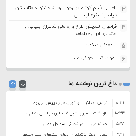
راه‌یابی فیلم کوتاه «بی‌خوابی» به جشنواره «تابستان
3
فیلم اینسکو» لهستان
فراخوان همایش طرح واره ملی شاعران ایلیاتی و
4
عشایری ایران «ایلماه»
سمفونی سکوت
5
الموت ثبت جهانی شد
6
داغ ترین نوشته ها
۸:۳۶
ترامپ: مذاکرات با تهران خوب پیش می‌رود
۱۰:۳۳
بازداشت سفیر پیشین فلسطین در لبنان به اتهام
۵:۱۷
فساد و اختلاس اموال
حادثه دریایی در نزدیکی سواحل عمان
۴:۴۱
معاون دفتر پزشکیان: ادعای استعفای رئیس‌جمهور