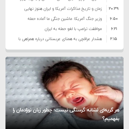
۲۰:۳۹
واهی و کذب محض است
زمان و تاریخ مذاکرات آمریکا و ایران هنوز نهایی
۶:۵۰
نشده است
وزیر جنگ آمریکا: ماشین جنگی ما آماده حمله
۶:۲۱
نظامی علیه ایران است
موافقت ترامپ با لغو حمله به ایران
۲:۱۵
هشدار عراقچی به همتای عربستانی درباره همراهی با
۷:۱۰
آمریکا
مقام ارشد امنیتی: برنامه گسترده‌ای برای پاسخ به
۵:۴۵
دیوانگی آمریکا داریم
ترامپ دستور حملات جدید علیه ایران را صادر کرد
۱۲:۵۹
سپاه: دو نفتکش متخلف مورد اصابت قرار گرفته و
۸:۵۷
متوقف شدند
ترامپ مدعی توافق تاریخی برای خلع سلاح کامل
۱۶:۱۹
حماس شد
اعتراض عراقچی به همتای بلغارستانی به دلیل کمک
۱۰:۱۵
به آمریکا در حملات به ایران
کشورهایی که به متجاوزان کمک می کنند پاسخ
هر گریه‌ای نشانه گرسنگی نیست؛ چطور زبان نوزادمان را
۶:۰۵
سختی خواهند گرفت
سنتکام پایان تجاوز جدید به ایران را اعلام کرد
بفهمیم؟
روی دیگر زندگی
تغذیه پدر می‌تواند بر سلامت نوزاد تأثیر بگذارد