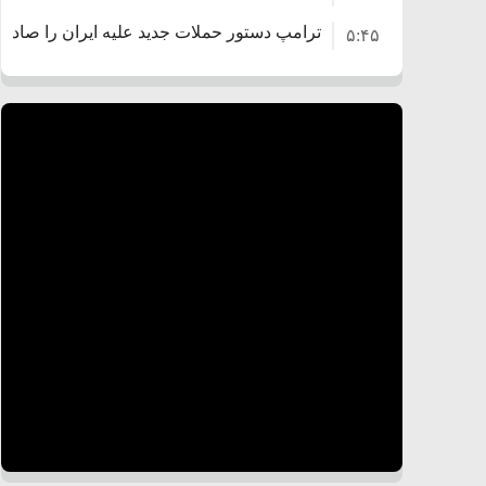
ترامپ دستور حملات جدید علیه ایران را صادر 
۵:۴۵
سپاه: دو نفتکش متخلف مورد اصابت قرار گرف
۱۲:۵۹
ترامپ مدعی توافق تاریخی برای خلع سلاح ک
۸:۵۷
اعتراض عراقچی به همتای بلغارستانی به دلیل 
۱۶:۱۹
ایران
کشورهایی که به متجاوزان کمک می کنند پاس
۱۰:۱۵
سنتکام پایان تجاوز جدید به ایران را اعلام کرد
۶:۰۵