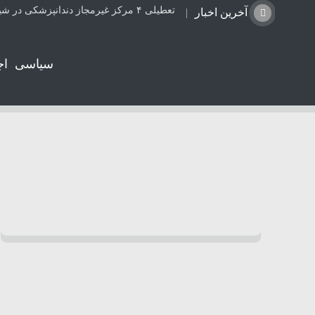
تعطیلی ۴ مرکز غیرمجاز دندانپزشکی در شیراز از ابتدای مردادماه تاکنون
آخرین اخبار
سیاسی
اج