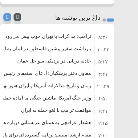
داغ ترین نوشته ها
ترامپ: مذاکرات با تهران خوب پیش می‌رود
۸:۳۶
بازداشت سفیر پیشین فلسطین در لبنان به اتها
۱۰:۳۳
حادثه دریایی در نزدیکی سواحل عمان
۵:۱۷
معاون دفتر پزشکیان: ادعای استعفای رئیس‌
۴:۴۱
زمان و تاریخ مذاکرات آمریکا و ایران هنوز نه
۲۰:۳۹
وزیر جنگ آمریکا: ماشین جنگی ما آماده حمله 
۶:۵۰
موافقت ترامپ با لغو حمله به ایران
۶:۲۱
هشدار عراقچی به همتای عربستانی درباره همرا
۲:۱۵
مقام ارشد امنیتی: برنامه گسترده‌ای برای پاسخ 
۷:۱۰