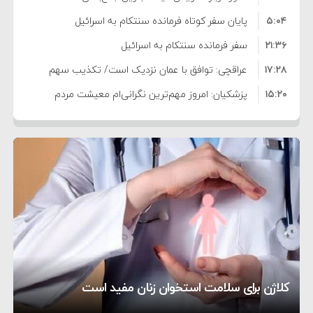
۵:۰۴
است/ کالا برگ قطعا افزایش می‌یابد
پایان سفر کوتاه فرمانده سنتکام به اسرائیل
۲۱:۳۶
سفر فرمانده سنتکام به اسرائیل
۱۷:۲۸
عراقچی: توافق با عمان نزدیک است/ تکذیب سهم
۱۵:۲۰
۱۱ درصدی ایران از خزر
پزشکیان: امروز مهم‌ترین نگرانی‌ام معیشت مردم
۸:۳۶
است
ترامپ: مذاکرات با تهران خوب پیش می‌رود
۱۰:۳۳
بازداشت سفیر پیشین فلسطین در لبنان به اتهام
۵:۱۷
فساد و اختلاس اموال
حادثه دریایی در نزدیکی سواحل عمان
۴:۴۱
معاون دفتر پزشکیان: ادعای استعفای رئیس‌جمهور
۲۰:۳۹
واهی و کذب محض است
زمان و تاریخ مذاکرات آمریکا و ایران هنوز نهایی
۶:۵۰
نشده است
وزیر جنگ آمریکا: ماشین جنگی ما آماده حمله
تحسین کارگردان «جنگ و صلح» از سینمای ایران؛ روایتی
۶:۲۱
نظامی علیه ایران است
موافقت ترامپ با لغو حمله به ایران
از عشق عمیق به مردم
کمک خورشید به رفع ناترازی برق
کلاژن برای سلامت استخوان زنان مفید است