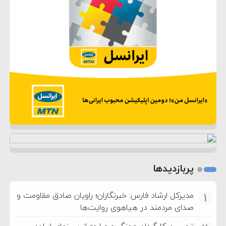
پربازدیدها
مدیرکل ارشاد فارس: خبرنگاران؛ راویان صادق مقاومت و
1
صدای مردمند در هیاهوی روایت‌ها
تحسین کارگردان «جنگ و صلح» از سینمای ایران؛