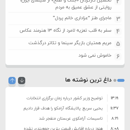
2
روایتی از عشق عمیق به مردم
ماجرای طنز “عزاداری خانم پردل”
3
سفر به قلب تعزیه لامرد از نگاه ۱۳ هنرمند عکاس
4
مریم همتیان بازیگر سینما و تئاتر درگذشت
5
خاموش نمی شود
6
داغ ترین نوشته ها
۱۳:۱۹
توضیح وزیر کشور درباره زمان برگزاری انتخابات
۱۱:۳۷
شوراها
یحیی سریع: پالایشگاه آرامکو را هدف قرار دادیم
۸:۲۱
تاسیسات آرامکوی عربستان منفجر شد
۸:۰۸
هنوز درباره افزایش قیمت بنزین جمع‌بندی نشده