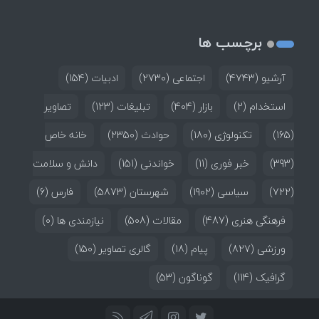
برچسب ها
آرشیو
(4743)
اجتماعی
(2730)
ادبیات
(154)
استخدام
(2)
بازار
(404)
تبلیغات
(123)
تصاویر
(165)
تکنولوژی
(180)
حوادث
(2350)
خانه خاص
(393)
خبر فوری
(11)
خواندنی
(151)
دانش و سلامت
(722)
سیاسی
(1902)
شهرستان
(5873)
فارس
(6)
فرهنگی هنری
(487)
مقالات
(508)
نیازمندی ها
(0)
ورزشی
(827)
پیام
(18)
گالری تصاویر
(150)
گرافیک
(114)
گوناگون
(53)