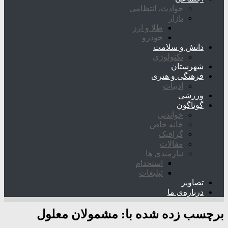
حوادث، انتظامی
بازار
طلا و ارز
خودرو
دانش و سلامت
تکنولوژی
شهرستان
فرهنگی و هنری
ادبیات
ورزشی
گوناگون
خواندنی
خانه خاص
گرافیک
مقالات
نیازمندی ها
استخدام
تبلیغات
تصاویر
درباره‌ی ما
برچسب زده شده با:
مشمولان معلول