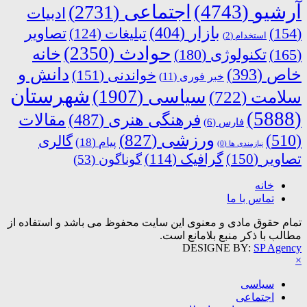
آرشیو
(4743)
اجتماعی
(2731)
ادبیات
بازار
(404)
(154)
تبلیغات
(124)
تصاویر
استخدام
(2)
حوادث
(2350)
خانه
(165)
تکنولوژی
(180)
دانش و
خاص
(393)
خواندنی
(151)
خبر فوری
(11)
شهرستان
سیاسی
(1907)
سلامت
(722)
(5888)
فرهنگی هنری
(487)
مقالات
فارس
(6)
ورزشی
(827)
(510)
گالری
پیام
(18)
نیازمندی ها
(0)
تصاویر
(150)
گرافیک
(114)
گوناگون
(53)
خانه
تماس با ما
تمام حقوق مادی و معنوی این سایت محفوظ می باشد و استفاده از
مطالب با ذکر منبع بلامانع است.
DESIGNE BY:
SP Agency
×
سیاسی
اجتماعی