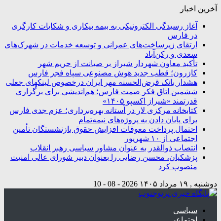
آخرین اخبار
آغاز رسیدگی الکترونیکی به بیمه بیکاری و شکایات کارگری
در فارس
ارتقای زیرساخت‌های عمرانی و توسعه خدمات در شهرک‌های
سعدی و رکن‌آباد
تأکید معاون شهردار شیراز بر صیانت از حریم شهر
کازرون؛ قطب جدید هوش مصنوعی سپاه فجر فارس
هشدار بانک قرض‌الحسنه مهر ایران درخصوص لینکهای جعلی
ششمین اتاق فکر صمت فارس؛ هم‌اندیشی برای برگزاری
قدرتمند «شیراز اکسپو ۱۴۰۵»
کتابخانه مرکزی لار در آستانه بهره‌برداری؛ عزم جدی فارس
برای پایان دادن به پروژه‌های نیمه‌تمام
احتمال پرداخت معوقات افزایش حقوق بازنشستگان تأمین
اجتماعی از ۱۰ شهریور
انتصاب ذوالقدر به عنوان مشاور سیاسی رهبر انقلاب
پزشکیان، محسن رضایی را بعنوان دبیر شورای عالی امنیت
منصوب کرد
دوشنبه , ۱۹ مرداد ۱۴۰۵
2026 - 08 - 10
سیاسی
اجتماعی