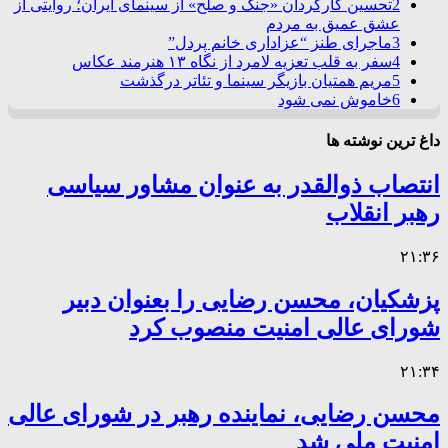
2
تحسین کارگردان «جنگ و صلح» از سینمای ایران؛ روایتی از
عشق عمیق به مردم
3
ماجرای طنز “عزاداری خانم پردل”
4
سفر به قلب تعزیه لامرد از نگاه ۱۳ هنرمند عکاس
5
مریم همتیان بازیگر سینما و تئاتر درگذشت
6
خاموش نمی شود
داغ ترین نوشته ها
انتصاب ذوالقدر به عنوان مشاور سیاسی
رهبر انقلاب
۲۱:۳۶
پزشکیان، محسن رضایی را بعنوان دبیر
شورای عالی امنیت منصوب کرد
۲۱:۳۴
محسن رضایی، نماینده رهبر در شورای عالی
امنیت ملی شد