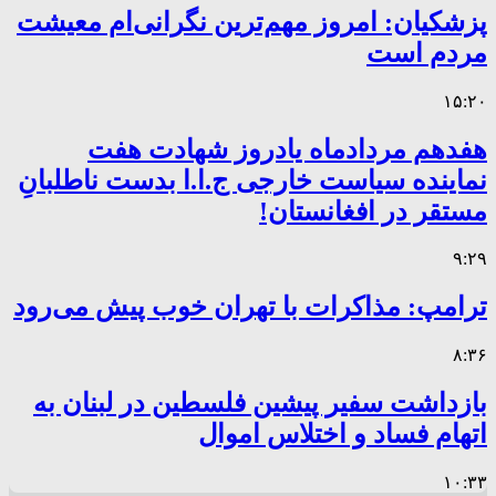
پزشکیان: امروز مهم‌ترین نگرانی‌ام معیشت
مردم است
۱۵:۲۰
هفدهم مردادماه یادروز شهادت هفت
نماینده سیاست خارجی ج.ا.ا بدست ناطلبانِ
مستقر در افغانستان!
۹:۲۹
ترامپ: مذاکرات با تهران خوب پیش می‌رود
۸:۳۶
بازداشت سفیر پیشین فلسطین در لبنان به
اتهام فساد و اختلاس اموال
۱۰:۳۳