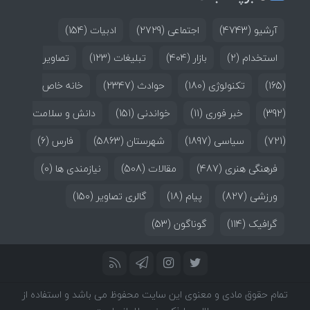
آرشیو
(4743)
اجتماعی
(2729)
ادبیات
(154)
استخدام
(2)
بازار
(404)
تبلیغات
(123)
تصاویر
(165)
تکنولوژی
(180)
حوادث
(2347)
خانه خاص
(392)
خبر فوری
(11)
خواندنی
(151)
دانش و سلامت
(721)
سیاسی
(1897)
شهرستان
(5863)
فارس
(6)
فرهنگی هنری
(487)
مقالات
(508)
نیازمندی ها
(0)
ورزشی
(827)
پیام
(18)
گالری تصاویر
(150)
گرافیک
(114)
گوناگون
(53)
تمام حقوق مادی و معنوی این سایت محفوظ می باشد و استفاده از