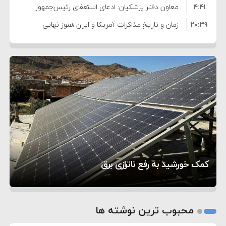
۴:۴۱
معاون دفتر پزشکیان: ادعای استعفای رئیس‌جمهور
۲۰:۳۹
واهی و کذب محض است
زمان و تاریخ مذاکرات آمریکا و ایران هنوز نهایی
۶:۵۰
نشده است
وزیر جنگ آمریکا: ماشین جنگی ما آماده حمله
۶:۲۱
نظامی علیه ایران است
موافقت ترامپ با لغو حمله به ایران
۲:۱۵
هشدار عراقچی به همتای عربستانی درباره همراهی با
۷:۱۰
آمریکا
مقام ارشد امنیتی: برنامه گسترده‌ای برای پاسخ به
۵:۴۵
دیوانگی آمریکا داریم
ترامپ دستور حملات جدید علیه ایران را صادر کرد
۱۲:۵۹
سپاه: دو نفتکش متخلف مورد اصابت قرار گرفته و
تحسین کارگردان «جنگ و صلح» از سینمای ایران؛ روایتی
۸:۵۷
متوقف شدند
ترامپ مدعی توافق تاریخی برای خلع سلاح کامل
۵ شهر افسانه‌ای هخامنشی که هنوز هم زنده هستند
از عشق عمیق به مردم
کمک خورشید به رفع ناترازی برق
حماس شد
1
2
محبوب ترین نوشته ها
3