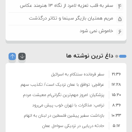
سفر به قلب تعزیه لامرد از نگاه ۱۳ هنرمند عکاس
4
مریم همتیان بازیگر سینما و تئاتر درگذشت
5
خاموش نمی شود
6
داغ ترین نوشته ها
۲۱:۳۶
سفر فرمانده سنتکام به اسرائیل
۱۷:۲۸
عراقچی: توافق با عمان نزدیک است/ تکذیب سهم
۱۵:۲۰
۱۱ درصدی ایران از خزر
پزشکیان: امروز مهم‌ترین نگرانی‌ام معیشت مردم
۸:۳۶
است
ترامپ: مذاکرات با تهران خوب پیش می‌رود
۱۰:۳۳
بازداشت سفیر پیشین فلسطین در لبنان به اتهام
۵:۱۷
فساد و اختلاس اموال
حادثه دریایی در نزدیکی سواحل عمان