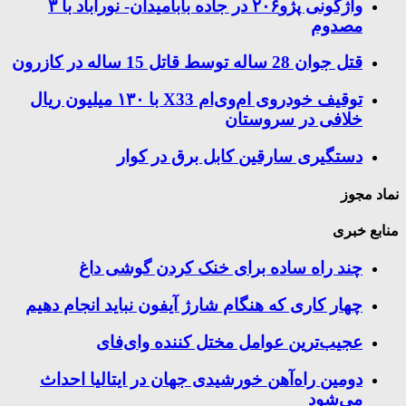
واژگونی پژو۲۰۶ در جاده بابامیدان- نورآباد با ۳
مصدوم
قتل جوان 28 ساله توسط قاتل 15 ساله در کازرون
توقیف خودروی ام‌وی‌ام X33 با ۱۳۰ میلیون ریال
خلافی در سروستان
دستگیری سارقین کابل برق در کوار
نماد مجوز
منابع خبری
چند راه‌ ساده برای خنک کردن گوشی داغ
چهار کاری که هنگام شارژ آیفون نباید انجام دهیم
عجیب‌ترین عوامل مختل کننده وای‌فای
دومین راه‌آهن خورشیدی جهان در ایتالیا احداث
می‌شود