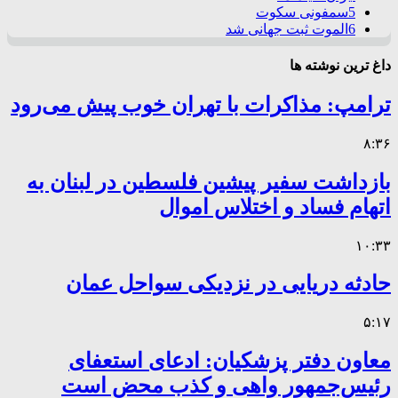
5
سمفونی سکوت
6
الموت ثبت جهانی شد
داغ ترین نوشته ها
ترامپ: مذاکرات با تهران خوب پیش می‌رود
۸:۳۶
بازداشت سفیر پیشین فلسطین در لبنان به
اتهام فساد و اختلاس اموال
۱۰:۳۳
حادثه دریایی در نزدیکی سواحل عمان
۵:۱۷
معاون دفتر پزشکیان: ادعای استعفای
رئیس‌جمهور واهی و کذب محض است