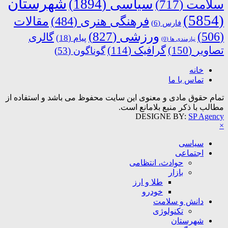
شهرستان
سیاسی
(1894)
سلامت
(717)
(5854)
فرهنگی هنری
(484)
مقالات
فارس
(6)
ورزشی
(827)
(506)
گالری
پیام
(18)
نیازمندی ها
(0)
تصاویر
(150)
گرافیک
(114)
گوناگون
(53)
خانه
تماس با ما
تمام حقوق مادی و معنوی این سایت محفوظ می باشد و استفاده از
مطالب با ذکر منبع بلامانع است.
DESIGNE BY:
SP Agency
×
سیاسی
اجتماعی
حوادث، انتظامی
بازار
طلا و ارز
خودرو
دانش و سلامت
تکنولوژی
شهرستان