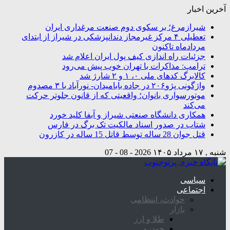
آخرین اخبار
شیرازمرغ؛ بر سکوی دوم صنعت مرغداری ایران
تعطیلی ۴ مرکز غیرمجاز دندانپزشکی در شیراز از ابتدای
مردادماه تاکنون
جزئیات راه اندازی کیف پول ایران اعلام شد
ترامپ: مذاکرات با تهران خوب پیش می‌رود
کالابرگ کدهای ملی ۰، ۱ و ۲ شارژ شد
واژگونی پژو۲۰۶ در جاده بابامیدان- نورآباد با ۳ مصدوم
موتورسواری بانوان؛ واقعیتی که از قانون جلوتر حرکت
می‌کند
همکاری دانشگاه صنعتی شیراز و آبفا کلید خورد
شتاب در صدور اسناد مالکیت تک برگ در فارس
قتل جوان 28 ساله توسط قاتل 15 ساله در کازرون
شنبه , ۱۷ مرداد ۱۴۰۵
2026 - 08 - 07
سیاسی
اجتماعی
حوادث، انتظامی
بازار
طلا و ارز
خودرو