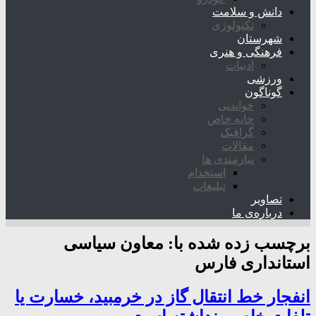
دانش و سلامت
تکنولوژی
شهرستان
فرهنگی و هنری
ادبیات
ورزشی
گوناگون
خواندنی
خانه خاص
گرافیک
مقالات
نیازمندی ها
استخدام
تبلیغات
تصاویر
درباره‌ی ما
برچسب زده شده با:
معاون سیاسی
استانداری فارس
انفجار خط انتقال گاز در خرمبید، خسارت یا