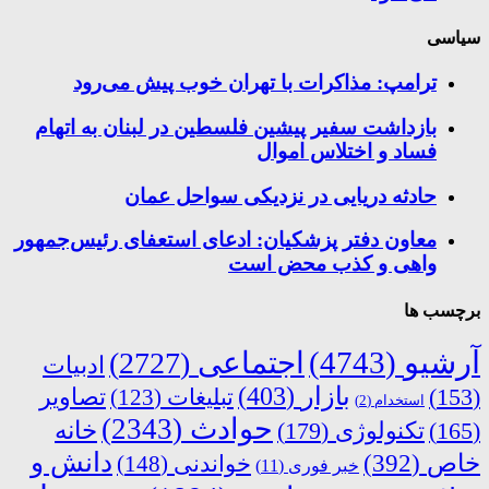
سیاسی
ترامپ: مذاکرات با تهران خوب پیش می‌رود
بازداشت سفیر پیشین فلسطین در لبنان به اتهام
فساد و اختلاس اموال
حادثه دریایی در نزدیکی سواحل عمان
معاون دفتر پزشکیان: ادعای استعفای رئیس‌جمهور
واهی و کذب محض است
برچسب ها
آرشیو
(4743)
اجتماعی
(2727)
ادبیات
بازار
(403)
(153)
تبلیغات
(123)
تصاویر
استخدام
(2)
حوادث
(2343)
خانه
(165)
تکنولوژی
(179)
دانش و
خاص
(392)
خواندنی
(148)
خبر فوری
(11)