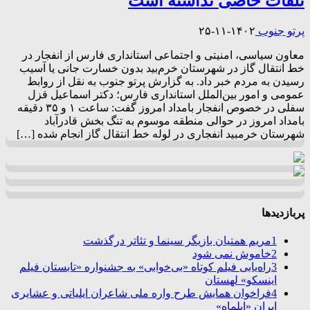
تلفات خاصی نداشته است
پرتو جنوب
۱۴۰۲-۱۱-۲۵
معاون سیاسی، امنیتی و اجتماعی استانداری فارس از انفجار در
خط انتقال گاز در شهرستان خرم‌بید بدون خسارت جانی یا آسیب
رسیدن به مردم خبر داد. به گزارش پرتو جنوب به نقل از روابط
عمومی و امور بین‌الملل استانداری فارس؛ دکتر اسماعیل قزل
سفلی در خصوص انفجار بامداد امروز گفت: ساعت ۱ و ۳۵ دقیقه
بامداد امروز در حوالی منطقه موسوم به تنگ بخش قادرآباد
شهرستان خرمبید انفجاری در لوله خط انتقال گاز انجام شده […]
پربازدیدها
1
مریم همتیان بازیگر سینما و تئاتر درگذشت
2
خاموش نمی شود
3
راه‌یابی فیلم کوتاه «بی‌خوابی» به جشنواره «تابستان فیلم
اینسکو» لهستان
4
فراخوان همایش طرح واره ملی شاعران ایلیاتی و عشایری
ایران «ایلماه»