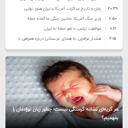
۲۰:۳۹
واهی و کذب محض است
زمان و تاریخ مذاکرات آمریکا و ایران هنوز نهایی
۶:۵۰
نشده است
وزیر جنگ آمریکا: ماشین جنگی ما آماده حمله
۶:۲۱
نظامی علیه ایران است
موافقت ترامپ با لغو حمله به ایران
۲:۱۵
هشدار عراقچی به همتای عربستانی درباره همراهی با
۷:۱۰
آمریکا
مقام ارشد امنیتی: برنامه گسترده‌ای برای پاسخ به
۵:۴۵
دیوانگی آمریکا داریم
ترامپ دستور حملات جدید علیه ایران را صادر کرد
۱۲:۵۹
سپاه: دو نفتکش متخلف مورد اصابت قرار گرفته و
۸:۵۷
متوقف شدند
ترامپ مدعی توافق تاریخی برای خلع سلاح کامل
۱۶:۱۹
حماس شد
اعتراض عراقچی به همتای بلغارستانی به دلیل کمک
۱۰:۱۵
به آمریکا در حملات به ایران
کشورهایی که به متجاوزان کمک می کنند پاسخ
هر گریه‌ای نشانه گرسنگی نیست؛ چطور زبان نوزادمان را
۶:۰۵
سختی خواهند گرفت
سنتکام پایان تجاوز جدید به ایران را اعلام کرد
بفهمیم؟
روی دیگر زندگی
تغذیه پدر می‌تواند بر سلامت نوزاد تأثیر بگذارد