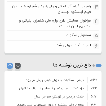
راه‌یابی فیلم کوتاه «بی‌خوابی» به جشنواره «تابستان
3
فیلم اینسکو» لهستان
فراخوان همایش طرح واره ملی شاعران ایلیاتی و
4
عشایری ایران «ایلماه»
سمفونی سکوت
5
الموت ثبت جهانی شد
6
داغ ترین نوشته ها
۸:۳۶
ترامپ: مذاکرات با تهران خوب پیش می‌رود
۱۰:۳۳
بازداشت سفیر پیشین فلسطین در لبنان به اتهام
۵:۱۷
فساد و اختلاس اموال
حادثه دریایی در نزدیکی سواحل عمان
۴:۴۱
معاون دفتر پزشکیان: ادعای استعفای رئیس‌جمهور