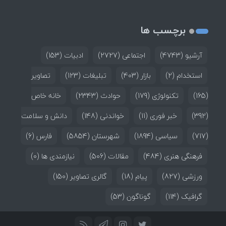
برچسب ها
آرشیو
(4743)
اجتماعی
(2727)
ادبیات
(153)
استخدام
(2)
بازار
(403)
تبلیغات
(123)
تصاویر
(165)
تکنولوژی
(179)
حوادث
(2343)
خانه خاص
(392)
خبر فوری
(11)
خواندنی
(148)
دانش و سلامت
(717)
سیاسی
(1894)
شهرستان
(5854)
فارس
(6)
فرهنگی هنری
(484)
مقالات
(506)
نیازمندی ها
(0)
ورزشی
(827)
پیام
(18)
گالری تصاویر
(150)
گرافیک
(114)
گوناگون
(53)